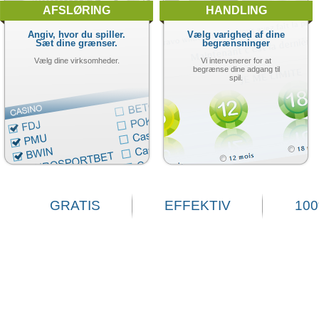
AFSLØRING
HANDLING
Angiv, hvor du spiller.
Vælg varighed af dine
Sæt dine grænser.
begrænsninger
Vælg dine virksomheder.
Vi intervenerer for at
begrænse dine adgang til
spil.
GRATIS
EFFEKTIV
10