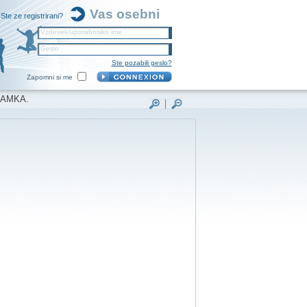
Vas osebni
Ste ze registrirani?
Vzdevek/uporabnisko ime
Geslo
Ste pozabili geslo?
Zapomni si me
NAMKA.