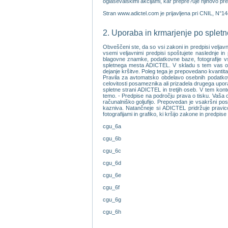
oglasevalskimi akcijami, kar prepre?uje njihovo pre
Stran www.adictel.com je prijavljena pri CNIL, N°1
2. Uporaba in krmarjenje po sple
Obveščeni ste, da so vsi zakoni in predpisi veljav
vsemi veljavnimi predpisi spoštujete naslednje in 
blagovne znamke, podatkovne baze, fotografije vseh
spletnega mesta ADICTEL. V skladu s tem vas op
dejanje kršitve. Poleg tega je prepovedano kvantita
Pravila za avtomatsko obdelavo osebnih podatkov.
celovitosti posameznika ali prizadela drugega upor
spletne strani ADICTEL in tretjih oseb. V tem kontek
temo. - Predpise na področju prava o tisku. Vaša od
računalniško goljufijo. Prepovedan je vsakršni po
kazniva. Natančneje si ADICTEL pridržuje pravico
fotografijami in grafiko, ki kršijo zakone in predpise
cgu_6a
cgu_6b
cgu_6c
cgu_6d
cgu_6e
cgu_6f
cgu_6g
cgu_6h