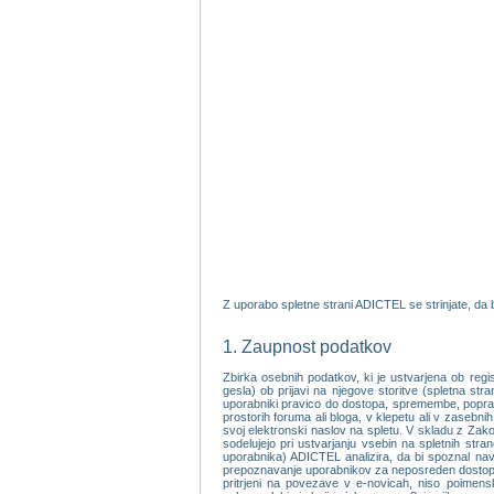
Z uporabo spletne strani ADICTEL se strinjate, da b
1. Zaupnost podatkov
Zbirka osebnih podatkov, ki je ustvarjena ob reg
gesla) ob prijavi na njegove storitve (spletna st
uporabniki pravico do dostopa, spremembe, popravka
prostorih foruma ali bloga, v klepetu ali v zasebni
svoj elektronski naslov na spletu. V skladu z Zako
sodelujejo pri ustvarjanju vsebin na spletnih stra
uporabnika) ADICTEL analizira, da bi spoznal nav
prepoznavanje uporabnikov za neposreden dostop do
pritrjeni na povezave v e-novicah, niso poimen