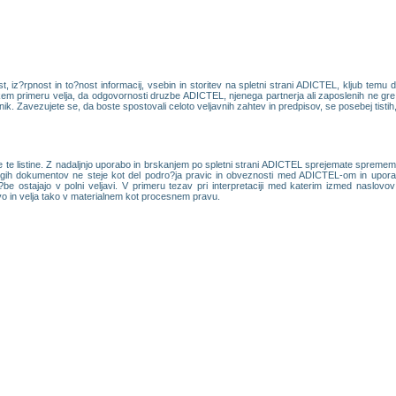
iz?rpnost in to?nost informacij, vsebin in storitev na spletni strani ADICTEL, kljub temu 
m primeru velja, da odgovornosti druzbe ADICTEL, njenega partnerja ali zaposlenih ne gre is
bnik. Zavezujete se, da boste spostovali celoto veljavnih zahtev in predpisov, se posebej tistih, ki
te listine. Z nadaljnjo uporabo in brskanjem po spletni strani ADICTEL sprejemate spremembe
rugih dokumentov ne steje kot del podro?ja pravic in obveznosti med ADICTEL-om in uporabn
?be ostajajo v polni veljavi. V primeru tezav pri interpretaciji med katerim izmed naslov
vo in velja tako v materialnem kot procesnem pravu.