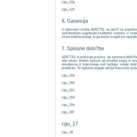
cgu_12g
cgu_12h
6. Garancija
V splosnem smislu ADICTEL ne jam?i za popolnost, 
uporabnikom zagotovila kvalitetno vsebino. V vsake
strani in/ali brskanja, ki ga boste izvajali kot upora
7. Splosne dolo?be
ADICTEL si pridrzuje pravico, da spremeni dolo?be 
obe strani. Noben splosni ali posebni pogoj iz d
neveljavna iz kakrsnega koli razloga, ostale dolo
preklican. Te splosne pogoje odreja francosko pra
cgu_16a
cgu_16b
cgu_16c
cgu_16d
cgu_16e
cgu_16f
cgu_17
cgu_18