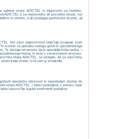
ka spletne strani. ADICTEL ni odgovoren za vsebino,
nosti ADICTEL-a za neposredno ali posredno skodo, kot
kov in storitev, ki jih prodajajo partnerske druzbe, ali
CTEL. Del vase odgovornosti vklju?uje izvajanje vseh
li ?e izveste za uporabo vasega geslo in uporabniskega
, ?e obstaja nevarnost, da ju uporablja tretja oseba. •
 uporabniskega imena, in sicer v zavarovanem procesu,
 naro?nino kluba ADICTEL, se strinjate, da se naro?nina
ani tretje osebe, ki bi vam ju izmaknila.
toviti absolutno odzivnost in neprekinjen dostop do
letni strani ADICTEL: • lahko prekinjene v primeru visje
 • lahko povzro?ijo izgubo konkretnih podatkov