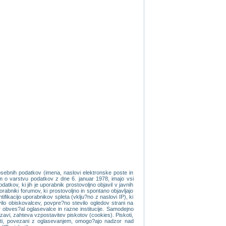
osebnih podatkov (imena, naslovi elektronske poste in
om o varstvu podatkov z dne 6. januar 1978, imajo vsi
tkov, ki jih je uporabnik prostovoljno objavil v javnih
orabniki forumov, ki prostovoljno in spontano objavljajo
fikacijo uporabnikov spleta (vklju?no z naslovi IP), ki
evilo obiskovalcev, povpre?no stevilo ogledov strani na
 obves?al oglasevalce in razne institucije. Samodejno
vi, zahteva vzpostavitev piskotov (cookies). Piskoti,
koti, povezani z oglasevanjem, omogo?ajo nadzor nad