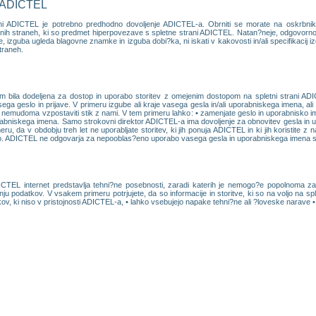
i ADICTEL
rani ADICTEL je potrebno predhodno dovoljenje ADICTEL-a. Obrniti se morate na oskrbni
letnih straneh, ki so predmet hiperpovezave s spletne strani ADICTEL. Natan?neje, odgovor
zguba ugleda blagovne znamke in izguba dobi?ka, ni iskati v kakovosti in/ali specifikacij izdel
traneh.
m bila dodeljena za dostop in uporabo storitev z omejenim dostopom na spletni strani ADI
ega geslo in prijave. V primeru izgube ali kraje vasega gesla in/ali uporabniskega imena, a
nemudoma vzpostaviti stik z nami. V tem primeru lahko: • zamenjate geslo in uporabnisko ime
rabniskega imena. Samo strokovni direktor ADICTEL-a ima dovoljenje za obnovitev gesla in
u, da v obdobju treh let ne uporabljate storitev, ki jih ponuja ADICTEL in ki jih koristite z
lo. ADICTEL ne odgovarja za nepooblas?eno uporabo vasega gesla in uporabniskega imena s str
EL internet predstavlja tehni?ne posebnosti, zaradi katerih je nemogo?e popolnoma zago
anju podatkov. V vsakem primeru potrjujete, da so informacije in storitve, ki so na voljo na sp
kov, ki niso v pristojnosti ADICTEL-a, • lahko vsebujejo napake tehni?ne ali ?loveske narave