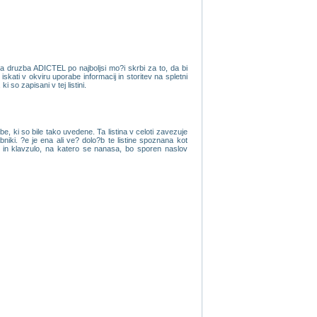
da druzba ADICTEL po najboljsi mo?i skrbi za to, da bi
kati v okviru uporabe informacij in storitev na spletni
 so zapisani v tej listini.
, ki so bile tako uvedene. Ta listina v celoti zavezuje
iki. ?e je ena ali ve? dolo?b te listine spoznana kot
ov in klavzulo, na katero se nanasa, bo sporen naslov