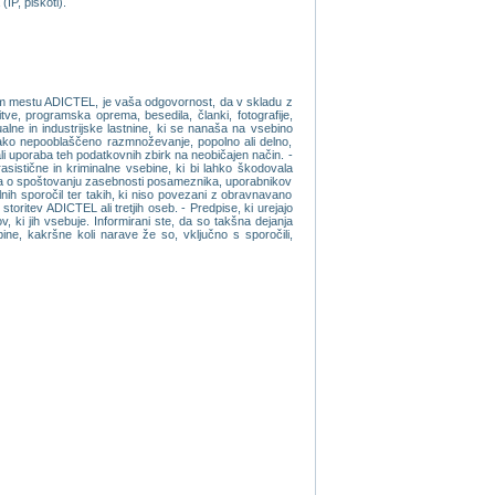
IP, piskoti).
etnem mestu ADICTEL, je vaša odgovornost, da v skladu z
itve, programska oprema, besedila, članki, fotografije,
alne in industrijske lastnine, ki se nanaša na vsebino
ko nepooblaščeno razmnoževanje, popolno ali delno,
li uporaba teh podatkovnih zbirk na neobičajen način. -
istične in kriminalne vsebine, ki bi lahko škodovala
avila o spoštovanju zasebnosti posameznika, uporabnikov
valnih sporočil ter takih, ki niso povezani z obravnavano
oritev ADICTEL ali tretjih oseb. - Predpise, ki urejajo
ki jih vsebuje. Informirani ste, da so takšna dejanja
ne, kakršne koli narave že so, vključno s sporočili,