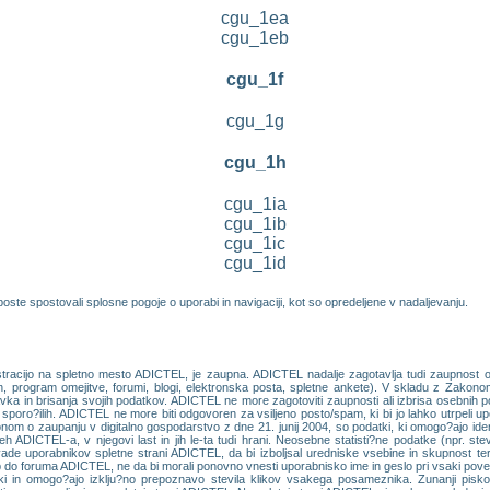
cgu_1ea
cgu_1eb
cgu_1f
cgu_1g
cgu_1h
cgu_1ia
cgu_1ib
cgu_1ic
cgu_1id
oste spostovali splosne pogoje o uporabi in navigaciji, kot so opredeljene v nadaljevanju.
istracijo na spletno mesto ADICTEL, je zaupna. ADICTEL nadalje zagotavlja tudi zaupnost 
ran, program omejitve, forumi, blogi, elektronska posta, spletne ankete). V skladu z Zakon
 in brisanja svojih podatkov. ADICTEL ne more zagotoviti zaupnosti ali izbrisa osebnih poda
h sporo?ilih. ADICTEL ne more biti odgovoren za vsiljeno posto/spam, ki bi jo lahko utrpeli up
nom o zaupanju v digitalno gospodarstvo z dne 21. junij 2004, so podatki, ki omogo?ajo identi
neh ADICTEL-a, v njegovi last in jih le-ta tudi hrani. Neosebne statisti?ne podatke (npr. st
ade uporabnikov spletne strani ADICTEL, da bi izboljsal uredniske vsebine in skupnost ter
 foruma ADICTEL, ne da bi morali ponovno vnesti uporabnisko ime in geslo pri vsaki poveza
ski in omogo?ajo izklju?no prepoznavo stevila klikov vsakega posameznika. Zunanji pis