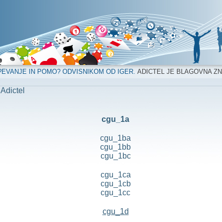
?EVANJE IN POMO? ODVISNIKOM OD IGER.
ADICTEL JE BLAGOVNA Z
 Adictel
cgu_1a
cgu_1ba
cgu_1bb
cgu_1bc
cgu_1ca
cgu_1cb
cgu_1cc
cgu_1d