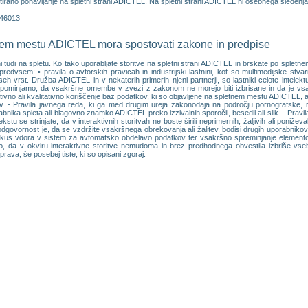
tirano ponavljanje na spletni strani ADICTEL. Na spletni strani ADICTEL ni osebnega sledenja (
446013
tnem mestu ADICTEL mora spostovati zakone in predpise
ni tudi na spletu. Ko tako uporabljate storitve na spletni strani ADICTEL in brskate po spl
predvsem: • pravila o avtorskih pravicah in industrijski lastnini, kot so multimedijske stvar
 vrst. Družba ADICTEL in v nekaterih primerih njeni partnerji, so lastniki celote intelektu
ominjamo, da vsakršne omembe v zvezi z zakonom ne morejo biti izbrisane in da je vsa
tivno ali kvalitativno koriščenje baz podatkov, ki so objavljene na spletnem mestu ADICTEL, a
 - Pravila javnega reda, ki ga med drugim ureja zakonodaja na področju pornografske, ras
abnika spleta ali blagovno znamko ADICTEL preko izzivalnih sporočil, besedil ali slik. - Pr
stu se strinjate, da v interaktivnih storitvah ne boste širili neprimernih, žaljivih ali poniže
govornost je, da se vzdržite vsakršnega obrekovanja ali žalitev, bodisi drugih uporabnikov st
skus vdora v sistem za avtomatsko obdelavo podatkov ter vsakršno spreminjanje elementov, 
, da v okviru interaktivne storitve nemudoma in brez predhodnega obvestila izbriše vsebi
 prava, še posebej tiste, ki so opisani zgoraj.