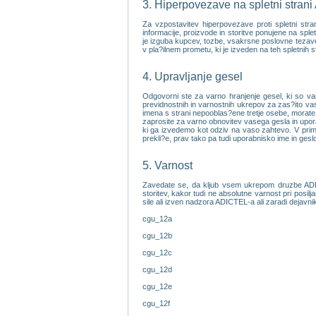
3. Hiperpovezave na spletni stran
Za vzpostavitev hiperpovezave proti spletni st
informacije, proizvode in storitve ponujene na sp
je izguba kupcev, tozbe, vsakrsne poslovne tezave, i
v pla?ilnem prometu, ki je izveden na teh spletnih s
4. Upravljanje gesel
Odgovorni ste za varno hranjenje gesel, ki so va
previdnostnih in varnostnih ukrepov za zas?ito vas
imena s strani nepooblas?ene tretje osebe, morate 
zaprosite za varno obnovitev vasega gesla in upo
ki ga izvedemo kot odziv na vaso zahtevo. V primer
prekli?e, prav tako pa tudi uporabnisko ime in ges
5. Varnost
Zavedate se, da kljub vsem ukrepom druzbe ADICT
storitev, kakor tudi ne absolutne varnost pri posilj
sile ali izven nadzora ADICTEL-a ali zaradi dejavni
cgu_12a
cgu_12b
cgu_12c
cgu_12d
cgu_12e
cgu_12f