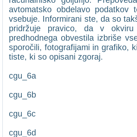
računalniško goljufijo. Prepove
avtomatsko obdelavo podatkov te
vsebuje. Informirani ste, da so t
pridržuje pravico, da v okviru
predhodnega obvestila izbriše vse
sporočili, fotografijami in grafiko,
tiste, ki so opisani zgoraj.
cgu_6a
cgu_6b
cgu_6c
cgu_6d