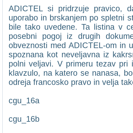
ADICTEL si pridrzuje pravico, d
uporabo in brskanjem po spletni 
bile tako uvedene. Ta listina v c
posebni pogoj iz drugih dokume
obveznosti med ADICTEL-om in upor
spoznana kot neveljavna iz kakrsn
polni veljavi. V primeru tezav pri
klavzulo, na katero se nanasa, bo
odreja francosko pravo in velja t
cgu_16a
cgu_16b