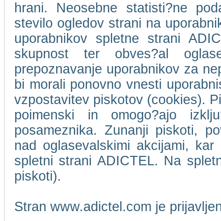
hrani. Neosebne statisti?ne pod
stevilo ogledov strani na uporabn
uporabnikov spletne strani ADIC
skupnost ter obves?al oglase
prepoznavanje uporabnikov za ne
bi morali ponovno vnesti uporabni
vzpostavitev piskotov (cookies). Pi
poimenski in omogo?ajo izklj
posameznika. Zunanji piskoti, p
nad oglasevalskimi akcijami, kar 
spletni strani ADICTEL. Na splet
piskoti).
Stran www.adictel.com je prijavlj