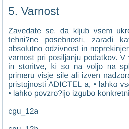
5. Varnost
Zavedate se, da kljub vsem ukr
tehni?ne posebnosti, zaradi k
absolutno odzivnost in neprekinjen
varnost pri posiljanju podatkov. V
in storitve, ki so na voljo na s
primeru visje sile ali izven nadzo
pristojnosti ADICTEL-a, • lahko v
• lahko povzro?ijo izgubo konkret
cgu_12a