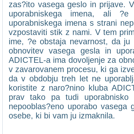
zas?ito vasega geslo in prijave. V
uporabniskega imena, ali ?e
uporabniskega imena s strani ne
vzpostaviti stik z nami. V tem pri
ime, ?e obstaja nevarnost, da ju 
obnovitev vasega gesla in upor
ADICTEL-a ima dovoljenje za obnov
v zavarovanem procesu, ki ga izv
da v obdobju treh let ne uporablja
koristite z naro?nino kluba ADICT
prav tako pa tudi uporabnisko
nepooblas?eno uporabo vasega ge
osebe, ki bi vam ju izmaknila.