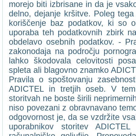
morejo biti izbrisane in da je vs
delno, dejanje kršitve. Poleg tega
koriščenje baz podatkov, ki so 
uporaba teh podatkovnih zbirk na
obdelavo osebnih podatkov. - Pr
zakonodaja na področju pornografs
lahko škodovala celovitosti pos
spleta ali blagovno znamko ADICTEL 
Pravila o spoštovanju zasebnost
ADICTEL in tretjih oseb. V tem 
storitvah ne boste širili neprimernih,
niso povezani z obravnavano temo.
odgovornost je, da se vzdržite vsa
uporabnikov storitev ADICTEL a