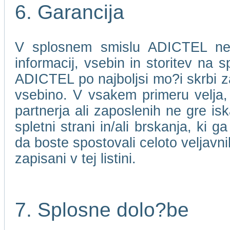
6. Garancija
V splosnem smislu ADICTEL ne j
informacij, vsebin in storitev na 
ADICTEL po najboljsi mo?i skrbi za
vsebino. V vsakem primeru velja
partnerja ali zaposlenih ne gre isk
spletni strani in/ali brskanja, ki 
da boste spostovali celoto veljavni
zapisani v tej listini.
7. Splosne dolo?be