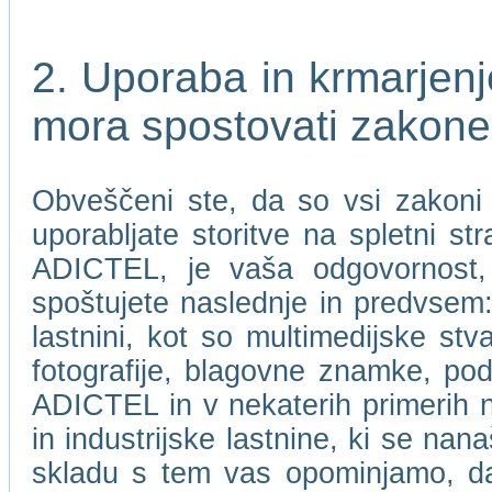
2. Uporaba in krmarje
mora spostovati zakone
Obveščeni ste, da so vsi zakoni i
uporabljate storitve na spletni 
ADICTEL, je vaša odgovornost, 
spoštujete naslednje in predvsem: 
lastnini, kot so multimedijske stv
fotografije, blagovne znamke, pod
ADICTEL in v nekaterih primerih nje
in industrijske lastnine, ki se n
skladu s tem vas opominjamo, 