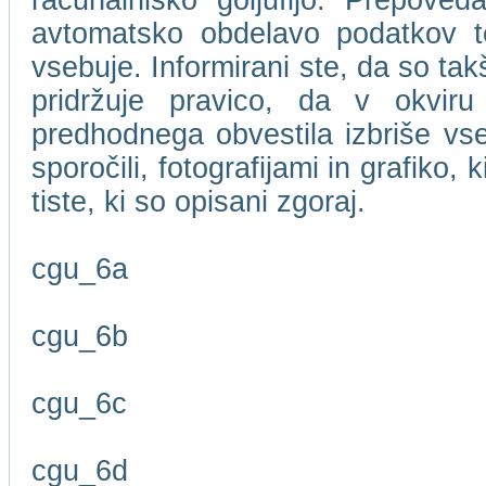
računalniško goljufijo. Prepove
avtomatsko obdelavo podatkov te
vsebuje. Informirani ste, da so t
pridržuje pravico, da v okviru
predhodnega obvestila izbriše vse
sporočili, fotografijami in grafiko,
tiste, ki so opisani zgoraj.
cgu_6a
cgu_6b
cgu_6c
cgu_6d