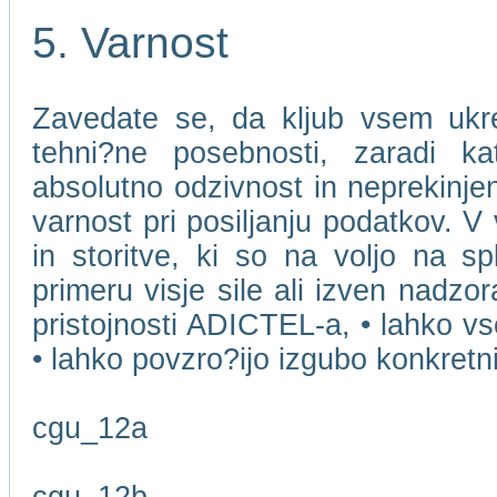
5. Varnost
Zavedate se, da kljub vsem ukr
tehni?ne posebnosti, zaradi k
absolutno odzivnost in neprekinjen
varnost pri posiljanju podatkov. V
in storitve, ki so na voljo na s
primeru visje sile ali izven nadzo
pristojnosti ADICTEL-a, • lahko v
• lahko povzro?ijo izgubo konkret
cgu_12a