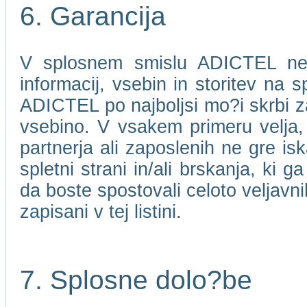
6. Garancija
V splosnem smislu ADICTEL ne j
informacij, vsebin in storitev na 
ADICTEL po najboljsi mo?i skrbi za
vsebino. V vsakem primeru velja
partnerja ali zaposlenih ne gre isk
spletni strani in/ali brskanja, ki 
da boste spostovali celoto veljavni
zapisani v tej listini.
7. Splosne dolo?be