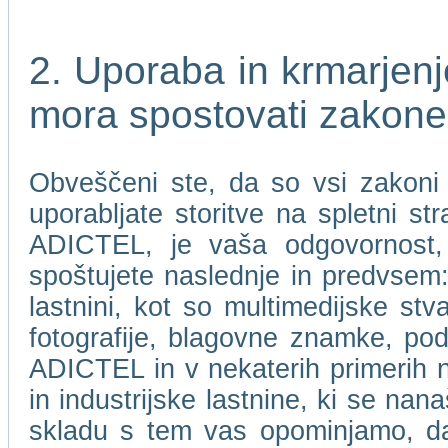
2. Uporaba in krmarje
mora spostovati zakone
Obveščeni ste, da so vsi zakoni i
uporabljate storitve na spletni 
ADICTEL, je vaša odgovornost, 
spoštujete naslednje in predvsem: 
lastnini, kot so multimedijske stv
fotografije, blagovne znamke, pod
ADICTEL in v nekaterih primerih nje
in industrijske lastnine, ki se n
skladu s tem vas opominjamo, 