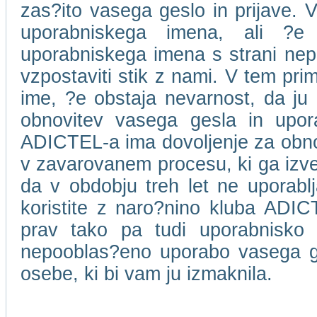
zas?ito vasega geslo in prijave. V
uporabniskega imena, ali ?e
uporabniskega imena s strani ne
vzpostaviti stik z nami. V tem pri
ime, ?e obstaja nevarnost, da ju 
obnovitev vasega gesla in upor
ADICTEL-a ima dovoljenje za obnov
v zavarovanem procesu, ki ga izv
da v obdobju treh let ne uporablja
koristite z naro?nino kluba ADICT
prav tako pa tudi uporabnisko
nepooblas?eno uporabo vasega ge
osebe, ki bi vam ju izmaknila.