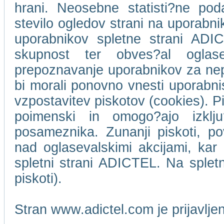
hrani. Neosebne statisti?ne pod
stevilo ogledov strani na uporabn
uporabnikov spletne strani ADIC
skupnost ter obves?al oglase
prepoznavanje uporabnikov za ne
bi morali ponovno vnesti uporabni
vzpostavitev piskotov (cookies). Pi
poimenski in omogo?ajo izklj
posameznika. Zunanji piskoti, p
nad oglasevalskimi akcijami, kar 
spletni strani ADICTEL. Na splet
piskoti).
Stran www.adictel.com je prijavlj