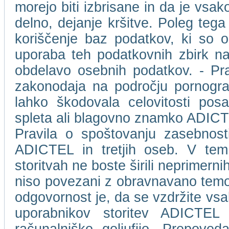
morejo biti izbrisane in da je vs
delno, dejanje kršitve. Poleg tega
koriščenje baz podatkov, ki so 
uporaba teh podatkovnih zbirk na
obdelavo osebnih podatkov. - Pr
zakonodaja na področju pornografs
lahko škodovala celovitosti pos
spleta ali blagovno znamko ADICTEL 
Pravila o spoštovanju zasebnost
ADICTEL in tretjih oseb. V tem 
storitvah ne boste širili neprimernih,
niso povezani z obravnavano temo.
odgovornost je, da se vzdržite vsa
uporabnikov storitev ADICTEL a