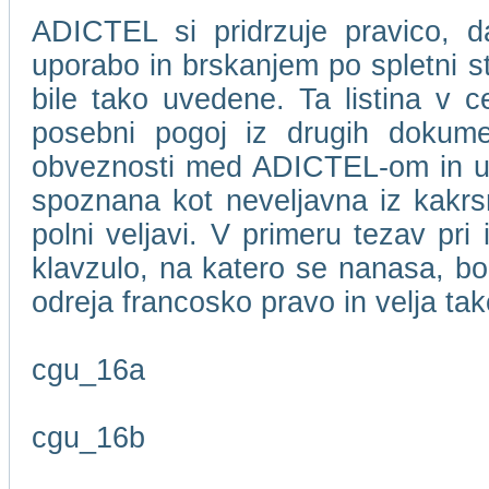
ADICTEL si pridrzuje pravico, d
uporabo in brskanjem po spletni 
bile tako uvedene. Ta listina v c
posebni pogoj iz drugih dokume
obveznosti med ADICTEL-om in upor
spoznana kot neveljavna iz kakrsn
polni veljavi. V primeru tezav pri
klavzulo, na katero se nanasa, bo
odreja francosko pravo in velja t
cgu_16a
cgu_16b