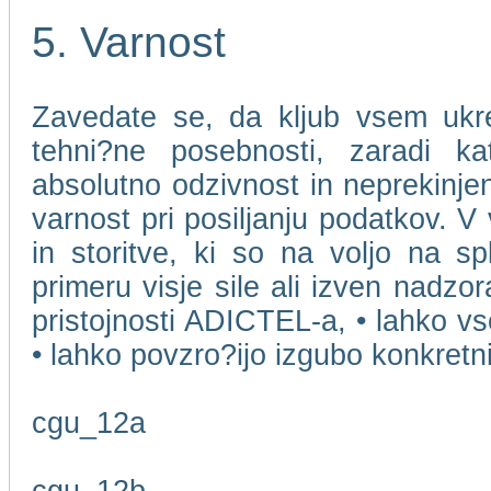
5. Varnost
Zavedate se, da kljub vsem ukr
tehni?ne posebnosti, zaradi k
absolutno odzivnost in neprekinjen
varnost pri posiljanju podatkov. V
in storitve, ki so na voljo na s
primeru visje sile ali izven nadzo
pristojnosti ADICTEL-a, • lahko v
• lahko povzro?ijo izgubo konkret
cgu_12a