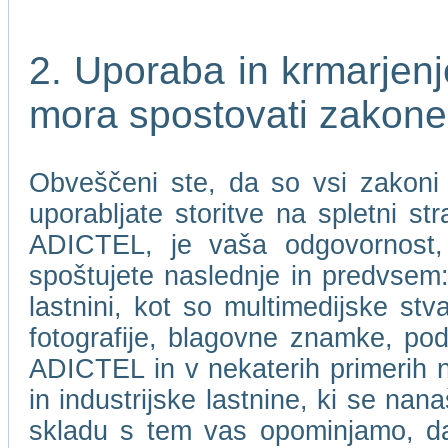
2. Uporaba in krmarje
mora spostovati zakone
Obveščeni ste, da so vsi zakoni i
uporabljate storitve na spletni 
ADICTEL, je vaša odgovornost, 
spoštujete naslednje in predvsem: 
lastnini, kot so multimedijske stv
fotografije, blagovne znamke, pod
ADICTEL in v nekaterih primerih nje
in industrijske lastnine, ki se n
skladu s tem vas opominjamo, 