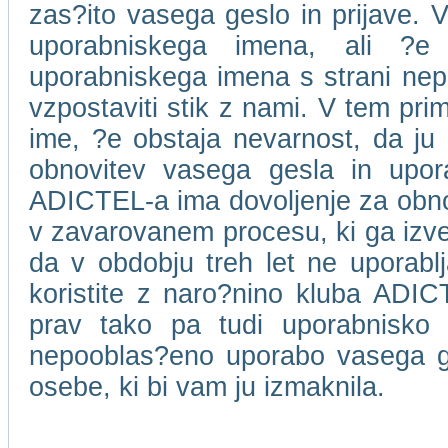
zas?ito vasega geslo in prijave. V
uporabniskega imena, ali ?e
uporabniskega imena s strani ne
vzpostaviti stik z nami. V tem pri
ime, ?e obstaja nevarnost, da ju 
obnovitev vasega gesla in upor
ADICTEL-a ima dovoljenje za obnov
v zavarovanem procesu, ki ga izv
da v obdobju treh let ne uporablja
koristite z naro?nino kluba ADICT
prav tako pa tudi uporabnisko
nepooblas?eno uporabo vasega ge
osebe, ki bi vam ju izmaknila.