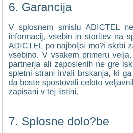
6. Garancija
V splosnem smislu ADICTEL ne j
informacij, vsebin in storitev na 
ADICTEL po najboljsi mo?i skrbi za
vsebino. V vsakem primeru velja
partnerja ali zaposlenih ne gre isk
spletni strani in/ali brskanja, ki 
da boste spostovali celoto veljavni
zapisani v tej listini.
7. Splosne dolo?be