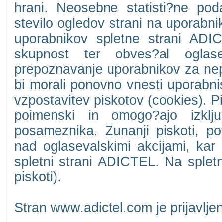
hrani. Neosebne statisti?ne pod
stevilo ogledov strani na uporabn
uporabnikov spletne strani ADIC
skupnost ter obves?al oglase
prepoznavanje uporabnikov za ne
bi morali ponovno vnesti uporabni
vzpostavitev piskotov (cookies). Pi
poimenski in omogo?ajo izklj
posameznika. Zunanji piskoti, p
nad oglasevalskimi akcijami, kar 
spletni strani ADICTEL. Na splet
piskoti).
Stran www.adictel.com je prijavlj