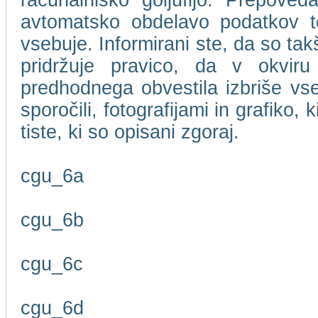
računalniško goljufijo. Prepove
avtomatsko obdelavo podatkov te
vsebuje. Informirani ste, da so t
pridržuje pravico, da v okviru
predhodnega obvestila izbriše vse
sporočili, fotografijami in grafiko,
tiste, ki so opisani zgoraj.
cgu_6a
cgu_6b
cgu_6c
cgu_6d