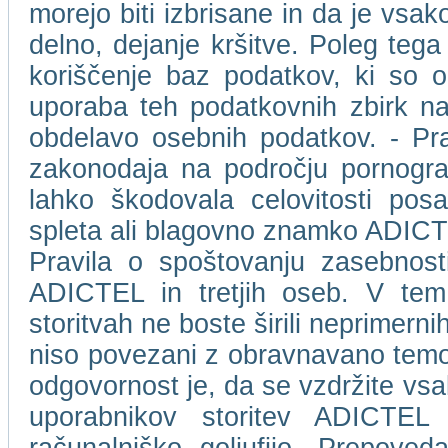
morejo biti izbrisane in da je vs
delno, dejanje kršitve. Poleg tega
koriščenje baz podatkov, ki so 
uporaba teh podatkovnih zbirk na
obdelavo osebnih podatkov. - Pr
zakonodaja na področju pornografs
lahko škodovala celovitosti pos
spleta ali blagovno znamko ADICTEL 
Pravila o spoštovanju zasebnost
ADICTEL in tretjih oseb. V tem 
storitvah ne boste širili neprimernih,
niso povezani z obravnavano temo.
odgovornost je, da se vzdržite vsa
uporabnikov storitev ADICTEL a