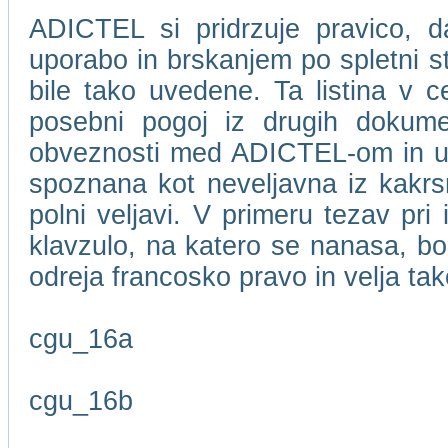
ADICTEL si pridrzuje pravico, d
uporabo in brskanjem po spletni 
bile tako uvedene. Ta listina v c
posebni pogoj iz drugih dokume
obveznosti med ADICTEL-om in upor
spoznana kot neveljavna iz kakrsn
polni veljavi. V primeru tezav pri
klavzulo, na katero se nanasa, bo
odreja francosko pravo in velja t
cgu_16a
cgu_16b