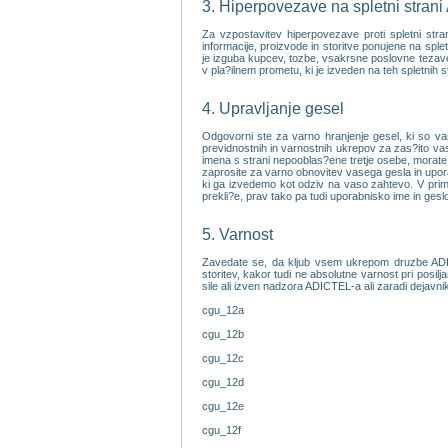
3. Hiperpovezave na spletni stran
Za vzpostavitev hiperpovezave proti spletni st
informacije, proizvode in storitve ponujene na sp
je izguba kupcev, tozbe, vsakrsne poslovne tezave, i
v pla?ilnem prometu, ki je izveden na teh spletnih s
4. Upravljanje gesel
Odgovorni ste za varno hranjenje gesel, ki so va
previdnostnih in varnostnih ukrepov za zas?ito vas
imena s strani nepooblas?ene tretje osebe, morate 
zaprosite za varno obnovitev vasega gesla in upo
ki ga izvedemo kot odziv na vaso zahtevo. V primer
prekli?e, prav tako pa tudi uporabnisko ime in ges
5. Varnost
Zavedate se, da kljub vsem ukrepom druzbe ADICT
storitev, kakor tudi ne absolutne varnost pri posilj
sile ali izven nadzora ADICTEL-a ali zaradi dejavni
cgu_12a
cgu_12b
cgu_12c
cgu_12d
cgu_12e
cgu_12f