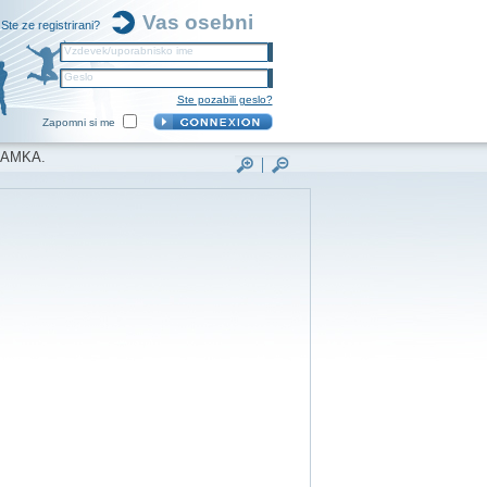
Vas osebni
Ste ze registrirani?
Vzdevek/uporabnisko ime
Geslo
Ste pozabili geslo?
Zapomni si me
NAMKA.