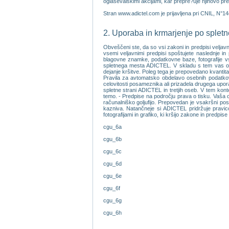
oglasevalskimi akcijami, kar prepre?uje njihovo pre
Stran www.adictel.com je prijavljena pri CNIL, N°1
2. Uporaba in krmarjenje po sple
Obveščeni ste, da so vsi zakoni in predpisi veljav
vsemi veljavnimi predpisi spoštujete naslednje in 
blagovne znamke, podatkovne baze, fotografije vseh
spletnega mesta ADICTEL. V skladu s tem vas op
dejanje kršitve. Poleg tega je prepovedano kvantita
Pravila za avtomatsko obdelavo osebnih podatkov.
celovitosti posameznika ali prizadela drugega upor
spletne strani ADICTEL in tretjih oseb. V tem kontek
temo. - Predpise na področju prava o tisku. Vaša od
računalniško goljufijo. Prepovedan je vsakršni po
kazniva. Natančneje si ADICTEL pridržuje pravico
fotografijami in grafiko, ki kršijo zakone in predpise
cgu_6a
cgu_6b
cgu_6c
cgu_6d
cgu_6e
cgu_6f
cgu_6g
cgu_6h