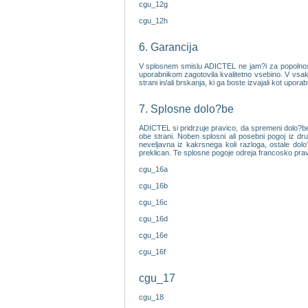
cgu_12g
cgu_12h
6. Garancija
V splosnem smislu ADICTEL ne jam?i za popolnost, 
uporabnikom zagotovila kvalitetno vsebino. V vsake
strani in/ali brskanja, ki ga boste izvajali kot upora
7. Splosne dolo?be
ADICTEL si pridrzuje pravico, da spremeni dolo?be 
obe strani. Noben splosni ali posebni pogoj iz d
neveljavna iz kakrsnega koli razloga, ostale dolo
preklican. Te splosne pogoje odreja francosko pra
cgu_16a
cgu_16b
cgu_16c
cgu_16d
cgu_16e
cgu_16f
cgu_17
cgu_18