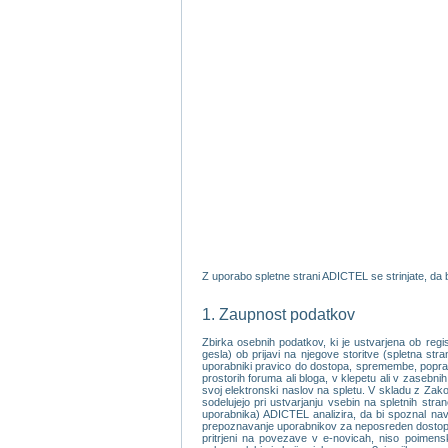
Z uporabo spletne strani ADICTEL se strinjate, da b
1. Zaupnost podatkov
Zbirka osebnih podatkov, ki je ustvarjena ob reg
gesla) ob prijavi na njegove storitve (spletna st
uporabniki pravico do dostopa, spremembe, popravka
prostorih foruma ali bloga, v klepetu ali v zasebni
svoj elektronski naslov na spletu. V skladu z Zako
sodelujejo pri ustvarjanju vsebin na spletnih stra
uporabnika) ADICTEL analizira, da bi spoznal nav
prepoznavanje uporabnikov za neposreden dostop do
pritrjeni na povezave v e-novicah, niso poimen