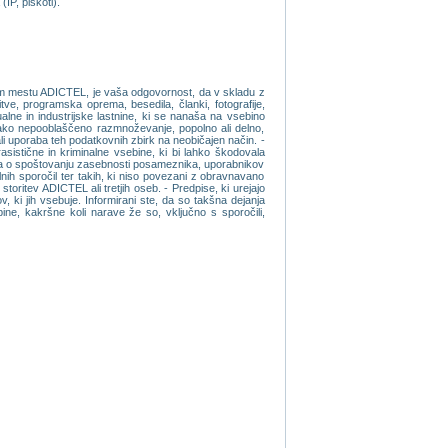
IP, piskoti).
etnem mestu ADICTEL, je vaša odgovornost, da v skladu z
itve, programska oprema, besedila, članki, fotografije,
alne in industrijske lastnine, ki se nanaša na vsebino
ko nepooblaščeno razmnoževanje, popolno ali delno,
li uporaba teh podatkovnih zbirk na neobičajen način. -
istične in kriminalne vsebine, ki bi lahko škodovala
avila o spoštovanju zasebnosti posameznika, uporabnikov
valnih sporočil ter takih, ki niso povezani z obravnavano
oritev ADICTEL ali tretjih oseb. - Predpise, ki urejajo
ki jih vsebuje. Informirani ste, da so takšna dejanja
ne, kakršne koli narave že so, vključno s sporočili,