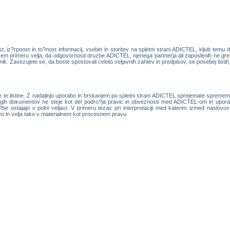
iz?rpnost in to?nost informacij, vsebin in storitev na spletni strani ADICTEL, kljub temu 
m primeru velja, da odgovornosti druzbe ADICTEL, njenega partnerja ali zaposlenih ne gre is
bnik. Zavezujete se, da boste spostovali celoto veljavnih zahtev in predpisov, se posebej tistih, ki
te listine. Z nadaljnjo uporabo in brskanjem po spletni strani ADICTEL sprejemate spremembe
rugih dokumentov ne steje kot del podro?ja pravic in obveznosti med ADICTEL-om in uporabn
?be ostajajo v polni veljavi. V primeru tezav pri interpretaciji med katerim izmed naslov
vo in velja tako v materialnem kot procesnem pravu.