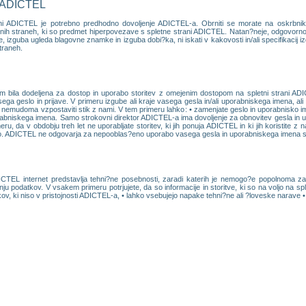
i ADICTEL
rani ADICTEL je potrebno predhodno dovoljenje ADICTEL-a. Obrniti se morate na oskrbni
letnih straneh, ki so predmet hiperpovezave s spletne strani ADICTEL. Natan?neje, odgovor
zguba ugleda blagovne znamke in izguba dobi?ka, ni iskati v kakovosti in/ali specifikacij izdel
traneh.
m bila dodeljena za dostop in uporabo storitev z omejenim dostopom na spletni strani ADI
ega geslo in prijave. V primeru izgube ali kraje vasega gesla in/ali uporabniskega imena, a
nemudoma vzpostaviti stik z nami. V tem primeru lahko: • zamenjate geslo in uporabnisko ime
rabniskega imena. Samo strokovni direktor ADICTEL-a ima dovoljenje za obnovitev gesla in
u, da v obdobju treh let ne uporabljate storitev, ki jih ponuja ADICTEL in ki jih koristite z
lo. ADICTEL ne odgovarja za nepooblas?eno uporabo vasega gesla in uporabniskega imena s str
EL internet predstavlja tehni?ne posebnosti, zaradi katerih je nemogo?e popolnoma zago
anju podatkov. V vsakem primeru potrjujete, da so informacije in storitve, ki so na voljo na sp
kov, ki niso v pristojnosti ADICTEL-a, • lahko vsebujejo napake tehni?ne ali ?loveske narave