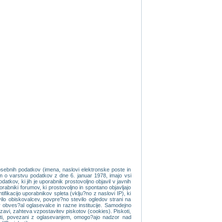
osebnih podatkov (imena, naslovi elektronske poste in
om o varstvu podatkov z dne 6. januar 1978, imajo vsi
tkov, ki jih je uporabnik prostovoljno objavil v javnih
orabniki forumov, ki prostovoljno in spontano objavljajo
fikacijo uporabnikov spleta (vklju?no z naslovi IP), ki
evilo obiskovalcev, povpre?no stevilo ogledov strani na
 obves?al oglasevalce in razne institucije. Samodejno
vi, zahteva vzpostavitev piskotov (cookies). Piskoti,
koti, povezani z oglasevanjem, omogo?ajo nadzor nad