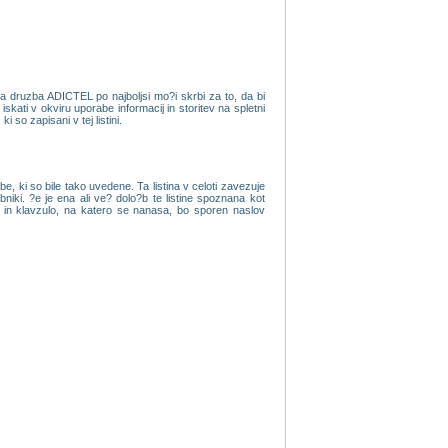
da druzba ADICTEL po najboljsi mo?i skrbi za to, da bi
kati v okviru uporabe informacij in storitev na spletni
 so zapisani v tej listini.
, ki so bile tako uvedene. Ta listina v celoti zavezuje
iki. ?e je ena ali ve? dolo?b te listine spoznana kot
ov in klavzulo, na katero se nanasa, bo sporen naslov