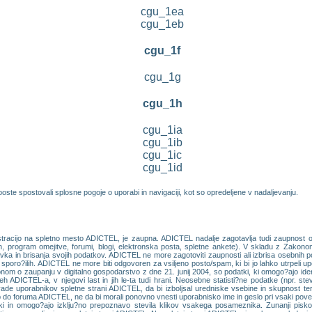
cgu_1ea
cgu_1eb
cgu_1f
cgu_1g
cgu_1h
cgu_1ia
cgu_1ib
cgu_1ic
cgu_1id
oste spostovali splosne pogoje o uporabi in navigaciji, kot so opredeljene v nadaljevanju.
istracijo na spletno mesto ADICTEL, je zaupna. ADICTEL nadalje zagotavlja tudi zaupnost 
ran, program omejitve, forumi, blogi, elektronska posta, spletne ankete). V skladu z Zakon
 in brisanja svojih podatkov. ADICTEL ne more zagotoviti zaupnosti ali izbrisa osebnih poda
h sporo?ilih. ADICTEL ne more biti odgovoren za vsiljeno posto/spam, ki bi jo lahko utrpeli up
nom o zaupanju v digitalno gospodarstvo z dne 21. junij 2004, so podatki, ki omogo?ajo identi
neh ADICTEL-a, v njegovi last in jih le-ta tudi hrani. Neosebne statisti?ne podatke (npr. st
ade uporabnikov spletne strani ADICTEL, da bi izboljsal uredniske vsebine in skupnost ter
 foruma ADICTEL, ne da bi morali ponovno vnesti uporabnisko ime in geslo pri vsaki poveza
ski in omogo?ajo izklju?no prepoznavo stevila klikov vsakega posameznika. Zunanji pis