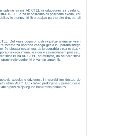
ka spletne strani. ADICTEL ni odgovoren za vsebino,
nosti ADICTEL-a za neposredno ali posredno skodo, kot
kov in storitev, ki jih prodajajo partnerske druzbe, ali
CTEL. Del vase odgovornosti vklju?uje izvajanje vseh
li ?e izveste za uporabo vasega geslo in uporabniskega
, ?e obstaja nevarnost, da ju uporablja tretja oseba. •
 uporabniskega imena, in sicer v zavarovanem procesu,
 naro?nino kluba ADICTEL, se strinjate, da se naro?nina
ani tretje osebe, ki bi vam ju izmaknila.
toviti absolutno odzivnost in neprekinjen dostop do
letni strani ADICTEL: • lahko prekinjene v primeru visje
 • lahko povzro?ijo izgubo konkretnih podatkov