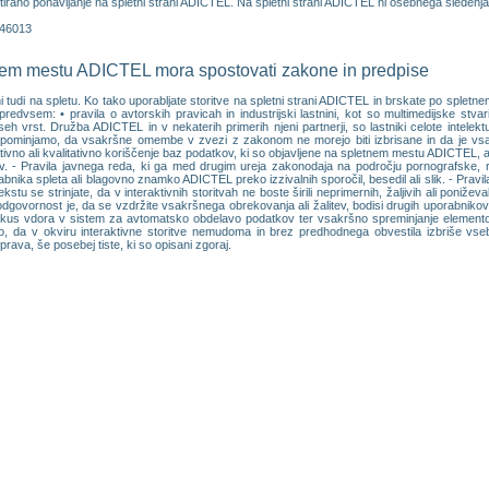
tirano ponavljanje na spletni strani ADICTEL. Na spletni strani ADICTEL ni osebnega sledenja (
446013
tnem mestu ADICTEL mora spostovati zakone in predpise
ni tudi na spletu. Ko tako uporabljate storitve na spletni strani ADICTEL in brskate po spl
predvsem: • pravila o avtorskih pravicah in industrijski lastnini, kot so multimedijske stvar
 vrst. Družba ADICTEL in v nekaterih primerih njeni partnerji, so lastniki celote intelektu
ominjamo, da vsakršne omembe v zvezi z zakonom ne morejo biti izbrisane in da je vsa
tivno ali kvalitativno koriščenje baz podatkov, ki so objavljene na spletnem mestu ADICTEL, a
 - Pravila javnega reda, ki ga med drugim ureja zakonodaja na področju pornografske, ras
abnika spleta ali blagovno znamko ADICTEL preko izzivalnih sporočil, besedil ali slik. - Pr
stu se strinjate, da v interaktivnih storitvah ne boste širili neprimernih, žaljivih ali poniže
govornost je, da se vzdržite vsakršnega obrekovanja ali žalitev, bodisi drugih uporabnikov st
skus vdora v sistem za avtomatsko obdelavo podatkov ter vsakršno spreminjanje elementov, 
, da v okviru interaktivne storitve nemudoma in brez predhodnega obvestila izbriše vsebi
 prava, še posebej tiste, ki so opisani zgoraj.