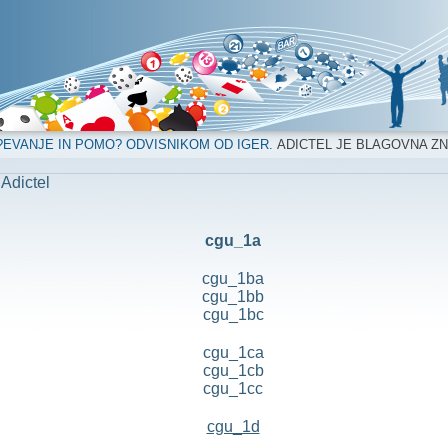
?EVANJE IN POMO? ODVISNIKOM OD IGER.
ADICTEL JE BLAGOVNA Z
 Adictel
cgu_1a
cgu_1ba
cgu_1bb
cgu_1bc
cgu_1ca
cgu_1cb
cgu_1cc
cgu_1d