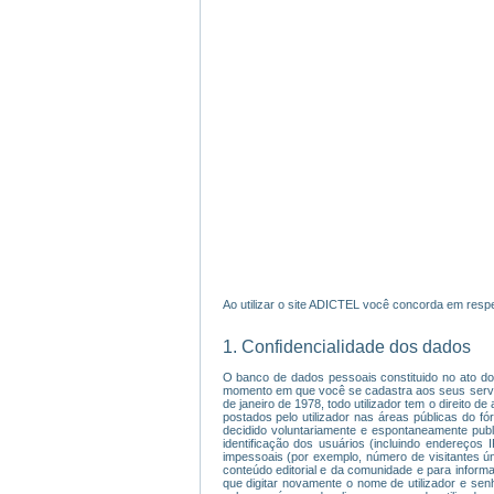
Ao utilizar o site ADICTEL você concorda em respe
1. Confidencialidade dos dados
O banco de dados pessoais constituido no ato do 
momento em que você se cadastra aos seus serviço
de janeiro de 1978, todo utilizador tem o direito 
postados pelo utilizador nas áreas públicas do f
decidido voluntariamente e espontaneamente publ
identificação dos usuários (incluindo endereços
impessoais (por exemplo, número de visitantes úni
conteúdo editorial e da comunidade e para informar
que digitar novamente o nome de utilizador e sen