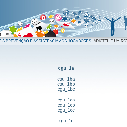
A A PREVENÇÃO E ASSISTÊNCIA AOS JOGADORES.
ADICTEL É UM RÓ
cgu_1a
cgu_1ba
cgu_1bb
cgu_1bc
cgu_1ca
cgu_1cb
cgu_1cc
cgu_1d