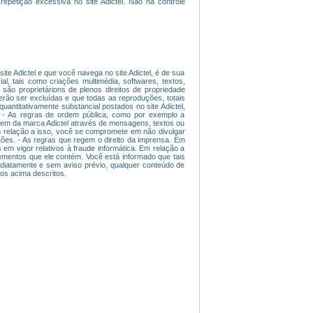
repetição excessiva no site Adictel. Não há controle
ite Adictel e que você navega no site Adictel, é de sua
ial, tais como criações multimédia, softwares, textos,
são proprietárions de plenos direitos de propriedade
derão ser excluídas e que todas as reproduções, totais
uantitativamente substancial postados no site Adictel,
 - As regras de ordem pública, como por exemplo a
magem da marca Adictel através de mensagens, textos ou
 Em relação a isso, você se compromete em não divulgar
tões. - As regras que regem o direito da imprensa. Em
 em vigor relativos à fraude informática. Em relação a
lementos que ele contém. Você está informado que tais
mediatamente e sem aviso prévio, qualquer conteúdo de
tos acima descritos.