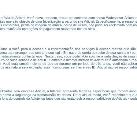
ão prévia da Adictel. Você deve, portanto, entrar em contacto com nosso Webmaster. Adicte
es que são objecto de uma hiperligação a partir do site Adictel. Especificamente, a responsab
mas comerciais, perda de imagem de marca, perda de lucros, não pode ser reclamada nem no 
em relação às operações de pagamento realizadas nestes sites.
uídas a você para o acesso e a implementação dos serviços à acesso restrito que são o
ça para proteger sua senha e seu login. Em caso de perda ou roubo de sua senha e / ou I
imediatamente contactar-nos. Neste caso, você pode: -Ou solicitar a substituição de suas
seguro de suas senhas e de seu ID. Somente o director médico da Adictel está autorizado a r
 Você está também ciente de que se durante um período de três anos, você não utilizar
sua assinatura seja excluída, assim como suas senhas e seu ID. Adictel não se responsabil
lizados pela empresa Adictel, a Internet apresenta técnicas específicas que tornam imposs
m como a segurança na transmissão de dados. De qualquer modo, você reconhece que as i
ora do controle da Adictel ou fatos que não estão sob a responsabilidade do Adictel, - po