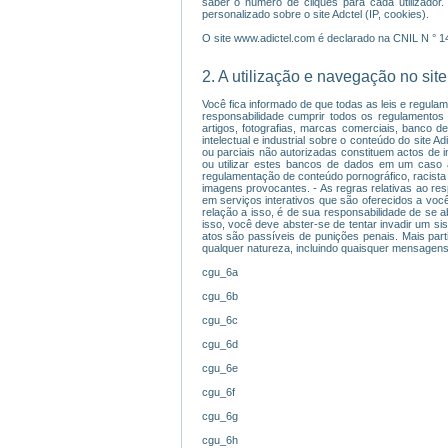
saber o número de cliques para cada utilizador.
personalizado sobre o site Adctel (IP, cookies).
O site www.adictel.com é declarado na CNIL N ° 
2. A utilização e navegação no site
Você fica informado de que todas as leis e regulam
responsabilidade cumprir todos os regulamentos ap
artigos, fotografias, marcas comerciais, banco d
intelectual e industrial sobre o conteúdo do site 
ou parciais não autorizadas constituem actos de in
ou utilizar estes bancos de dados em um caso 
regulamentação de conteúdo pornográfico, racista o
imagens provocantes. - As regras relativas ao res
em serviços interativos que são oferecidos a voc
relação a isso, é de sua responsabilidade de se a
isso, você deve abster-se de tentar invadir um s
atos são passíveis de punições penais. Mais parti
qualquer natureza, incluindo quaisquer mensagens,
cgu_6a
cgu_6b
cgu_6c
cgu_6d
cgu_6e
cgu_6f
cgu_6g
cgu_6h