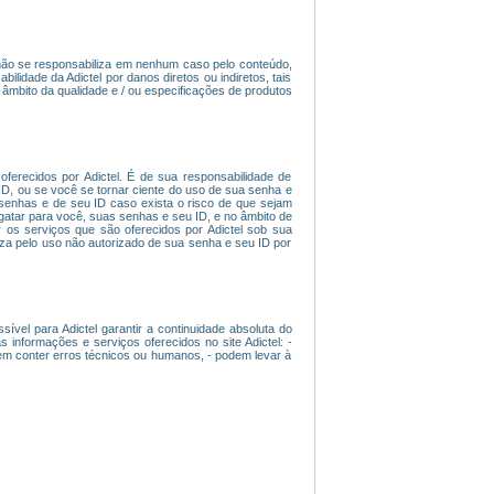
l não se responsabiliza em nenhum caso pelo conteúdo,
ilidade da Adictel por danos diretos ou indiretos, tais
âmbito da qualidade e / ou especificações de produtos
ferecidos por Adictel. É de sua responsabilidade de
D, ou se você se tornar ciente do uso de sua senha e
 senhas e de seu ID caso exista o risco de que sejam
esgatar para você, suas senhas e seu ID, e no âmbito de
 os serviços que são oferecidos por Adictel sob sua
iza pelo uso não autorizado de sua senha e seu ID por
ível para Adictel garantir a continuidade absoluta do
nformações e serviços oferecidos no site Adictel: -
dem conter erros técnicos ou humanos, - podem levar à