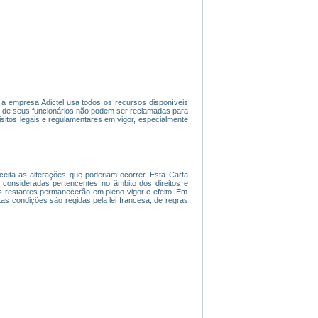
l, a empresa Adictel usa todos os recursos disponíveis
u de seus funcionários não podem ser reclamadas para
sitos legais e regulamentares em vigor, especialmente
 aceita as alterações que poderiam ocorrer. Esta Carta
onsideradas pertencentes no âmbito dos direitos e
es restantes permanecerão em pleno vigor e efeito. Em
tas condições são regidas pela lei francesa, de regras