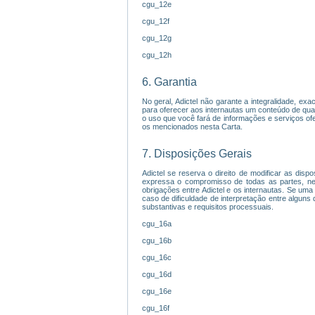
cgu_12e
cgu_12f
cgu_12g
cgu_12h
6. Garantia
No geral, Adictel não garante a integralidade, ex
para oferecer aos internautas um conteúdo de qua
o uso que você fará de informações e serviços ofe
os mencionados nesta Carta.
7. Disposições Gerais
Adictel se reserva o direito de modificar as disp
expressa o compromisso de todas as partes, ne
obrigações entre Adictel e os internautas. Se uma
caso de dificuldade de interpretação entre alguns
substantivas e requisitos processuais.
cgu_16a
cgu_16b
cgu_16c
cgu_16d
cgu_16e
cgu_16f