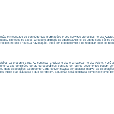
actidão e integridade do conteúdo das informações e dos serviços oferecidos no site Adicte
lidade. Em todos os casos, a responsabilidade da empresa Adictel, de um de seus sócios o
recidos no site e / ou sua navegação . Você tem o compromisso de respeitar todos os requi
osições da presente carta. Ao continuar a utilizar o site e a navegar no site Adictel, você
nhuma das condições gerais ou específicas contidas em outros documentos podem ser c
 ou mais disposições da presente Carta estiver inválida por qualquer motivo, as disposiçõ
 dos títulos e as cláusulas a que se referem, a questão será declarada como inexistente. Es