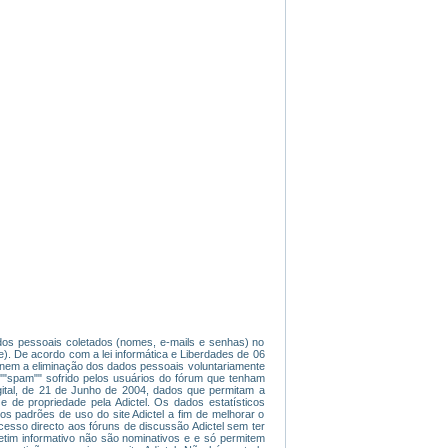
dados pessoais coletados (nomes, e-mails e senhas) no
). De acordo com a lei informática e Liberdades de 06
ade nem a eliminação dos dados pessoais voluntariamente
 ""spam"" sofrido pelos usuários do fórum que tenham
gital, de 21 de Junho de 2004, dados que permitam a
e de propriedade pela Adictel. Os dados estatísticos
os padrões de uso do site Adictel a fim de melhorar o
 acesso directo aos fóruns de discussão Adictel sem ter
etim informativo não são nominativos e e só permitem