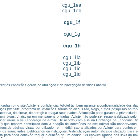
cgu_1ea
cgu_1eb
cgu_1f
cgu_1g
cgu_1h
cgu_1ia
cgu_1ib
cgu_1ic
cgu_1id
itar às condições gerais de utilização e de navegação definidas abaixo.
cadastro no site Adictel é confidencial. Adictel também garante a confidencialidade dos 
s (website, programa de limitações, fóruns de discussão, blogs, e-mail, pesquisas na rede
de acessar, de alterar, de corrigir e apagar seus dados. Adictel não pode garantir a privacid
órum, blogs, chats, ou em mensagens privadas. Adictel não pode ser responsabilizada pelo
icar online o seu endereço de e-mail. De acordo com a lei na Confiança na Economia Di
 IP) que tenham contribuido com a criação de conteúdos no site Adictel são conservados 
cos,de páginas vistas por utilizador, em média) são analisados por Adictel para conhecer 
 os anunciantes, publicitários ou instituções. A identificação automática de utilizador para
ha para cada conexão requer a criação de um cookie. Os cookies ligados aos links do bol