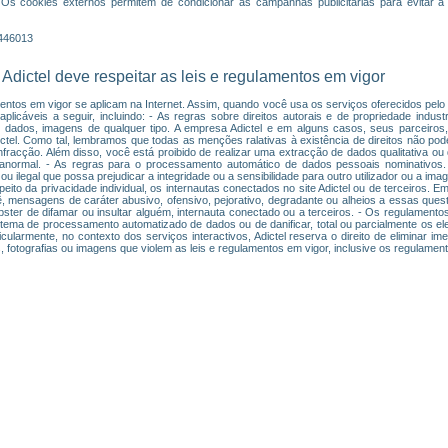
 Os cookies externos permitem de condicionar as campanhas publicitárias para evitar a 
1446013
 Adictel deve respeitar as leis e regulamentos em vigor
entos em vigor se aplicam na Internet. Assim, quando você usa os serviços oferecidos pelo s
licáveis a seguir, incluindo: - As regras sobre direitos autorais e de propriedade industr
e dados, imagens de qualquer tipo. A empresa Adictel e em alguns casos, seus parceiros, 
Adictel. Como tal, lembramos que todas as menções ralativas à existência de direitos não po
fracção. Além disso, você está proibido de realizar uma extracção de dados qualitativa ou q
anormal. - As regras para o processamento automático de dados pessoais nominativos.
u ilegal que possa prejudicar a integridade ou a sensibilidade para outro utilizador ou a i
peito da privacidade individual, os internautas conectados no site Adictel ou de terceiros.
ê, mensagens de caráter abusivo, ofensivo, pejorativo, degradante ou alheios a essas ques
bster de difamar ou insultar alguém, internauta conectado ou a terceiros. - Os regulamentos
istema de processamento automatizado de dados ou de danificar, total ou parcialmente os e
cularmente, no contexto dos serviços interactivos, Adictel reserva o direito de eliminar i
 fotografias ou imagens que violem as leis e regulamentos em vigor, inclusive os regulamen