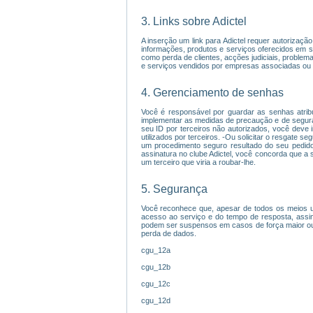
3. Links sobre Adictel
A inserção um link para Adictel requer autorizaç
informações, produtos e serviços oferecidos em sit
como perda de clientes, acções judiciais, proble
e serviços vendidos por empresas associadas ou 
4. Gerenciamento de senhas
Você é responsável por guardar as senhas atrib
implementar as medidas de precaução e de seguran
seu ID por terceiros não autorizados, você deve 
utilizados por terceiros. -Ou solicitar o resgate 
um procedimento seguro resultado do seu pedido.
assinatura no clube Adictel, você concorda que a 
um terceiro que viria a roubar-lhe.
5. Segurança
Você reconhece que, apesar de todos os meios uti
acesso ao serviço e do tempo de resposta, assi
podem ser suspensos em casos de força maior ou f
perda de dados.
cgu_12a
cgu_12b
cgu_12c
cgu_12d