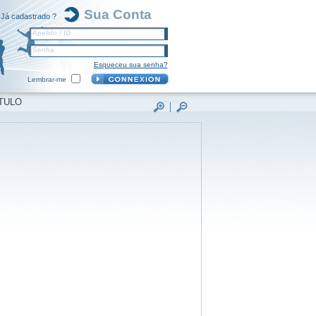
Sua Conta
Já cadastrado ?
Apelido / ID
Senha
Esqueceu sua senha?
Lembrar-me
TULO