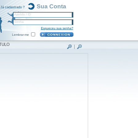
Sua Conta
Já cadastrado ?
Apelido / ID
Senha
Esqueceu sua senha?
Lembrar-me
TULO