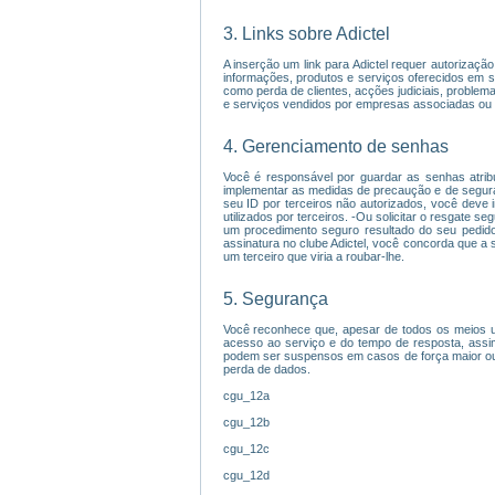
3. Links sobre Adictel
A inserção um link para Adictel requer autorizaç
informações, produtos e serviços oferecidos em sit
como perda de clientes, acções judiciais, proble
e serviços vendidos por empresas associadas ou 
4. Gerenciamento de senhas
Você é responsável por guardar as senhas atrib
implementar as medidas de precaução e de seguran
seu ID por terceiros não autorizados, você deve 
utilizados por terceiros. -Ou solicitar o resgate 
um procedimento seguro resultado do seu pedido.
assinatura no clube Adictel, você concorda que a 
um terceiro que viria a roubar-lhe.
5. Segurança
Você reconhece que, apesar de todos os meios uti
acesso ao serviço e do tempo de resposta, assi
podem ser suspensos em casos de força maior ou f
perda de dados.
cgu_12a
cgu_12b
cgu_12c
cgu_12d