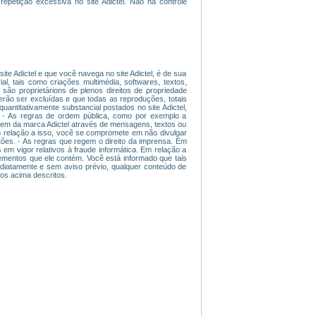
repetição excessiva no site Adictel. Não há controle
ite Adictel e que você navega no site Adictel, é de sua
ial, tais como criações multimédia, softwares, textos,
são proprietárions de plenos direitos de propriedade
derão ser excluídas e que todas as reproduções, totais
uantitativamente substancial postados no site Adictel,
 - As regras de ordem pública, como por exemplo a
magem da marca Adictel através de mensagens, textos ou
 Em relação a isso, você se compromete em não divulgar
tões. - As regras que regem o direito da imprensa. Em
 em vigor relativos à fraude informática. Em relação a
lementos que ele contém. Você está informado que tais
mediatamente e sem aviso prévio, qualquer conteúdo de
tos acima descritos.