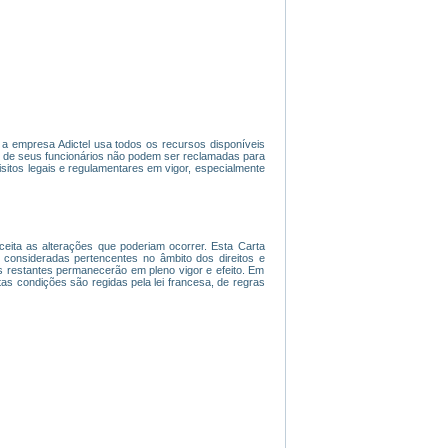
l, a empresa Adictel usa todos os recursos disponíveis
u de seus funcionários não podem ser reclamadas para
sitos legais e regulamentares em vigor, especialmente
 aceita as alterações que poderiam ocorrer. Esta Carta
onsideradas pertencentes no âmbito dos direitos e
es restantes permanecerão em pleno vigor e efeito. Em
tas condições são regidas pela lei francesa, de regras