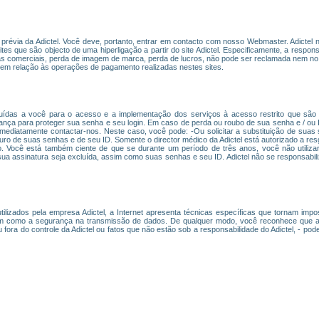
ão prévia da Adictel. Você deve, portanto, entrar em contacto com nosso Webmaster. Adicte
es que são objecto de uma hiperligação a partir do site Adictel. Especificamente, a responsab
mas comerciais, perda de imagem de marca, perda de lucros, não pode ser reclamada nem no 
em relação às operações de pagamento realizadas nestes sites.
uídas a você para o acesso e a implementação dos serviços à acesso restrito que são o
ça para proteger sua senha e seu login. Em caso de perda ou roubo de sua senha e / ou I
imediatamente contactar-nos. Neste caso, você pode: -Ou solicitar a substituição de suas
seguro de suas senhas e de seu ID. Somente o director médico da Adictel está autorizado a r
 Você está também ciente de que se durante um período de três anos, você não utilizar
sua assinatura seja excluída, assim como suas senhas e seu ID. Adictel não se responsabil
lizados pela empresa Adictel, a Internet apresenta técnicas específicas que tornam imposs
m como a segurança na transmissão de dados. De qualquer modo, você reconhece que as i
ora do controle da Adictel ou fatos que não estão sob a responsabilidade do Adictel, - po