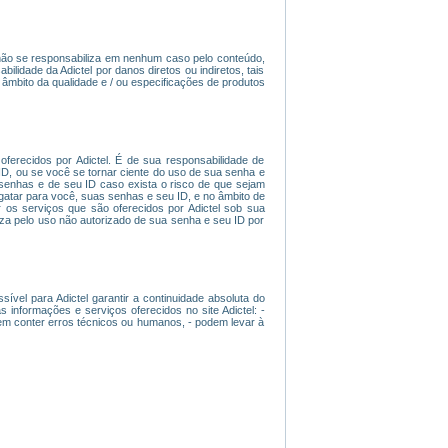
l não se responsabiliza em nenhum caso pelo conteúdo,
ilidade da Adictel por danos diretos ou indiretos, tais
âmbito da qualidade e / ou especificações de produtos
ferecidos por Adictel. É de sua responsabilidade de
D, ou se você se tornar ciente do uso de sua senha e
 senhas e de seu ID caso exista o risco de que sejam
esgatar para você, suas senhas e seu ID, e no âmbito de
 os serviços que são oferecidos por Adictel sob sua
iza pelo uso não autorizado de sua senha e seu ID por
ível para Adictel garantir a continuidade absoluta do
nformações e serviços oferecidos no site Adictel: -
dem conter erros técnicos ou humanos, - podem levar à