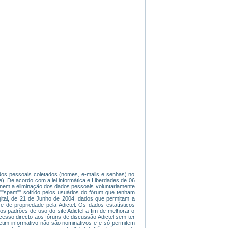
dados pessoais coletados (nomes, e-mails e senhas) no
). De acordo com a lei informática e Liberdades de 06
ade nem a eliminação dos dados pessoais voluntariamente
 ""spam"" sofrido pelos usuários do fórum que tenham
gital, de 21 de Junho de 2004, dados que permitam a
e de propriedade pela Adictel. Os dados estatísticos
os padrões de uso do site Adictel a fim de melhorar o
 acesso directo aos fóruns de discussão Adictel sem ter
etim informativo não são nominativos e e só permitem