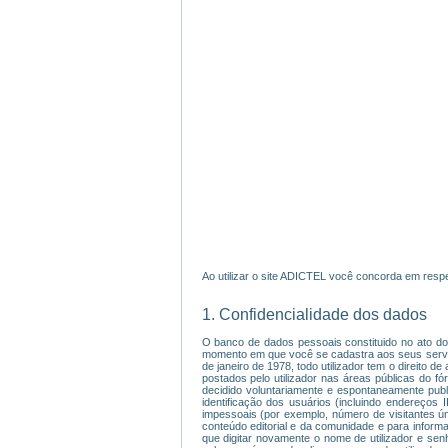
Ao utilizar o site ADICTEL você concorda em respe
1. Confidencialidade dos dados
O banco de dados pessoais constituido no ato do 
momento em que você se cadastra aos seus serviço
de janeiro de 1978, todo utilizador tem o direito 
postados pelo utilizador nas áreas públicas do f
decidido voluntariamente e espontaneamente publ
identificação dos usuários (incluindo endereços
impessoais (por exemplo, número de visitantes úni
conteúdo editorial e da comunidade e para informar
que digitar novamente o nome de utilizador e sen