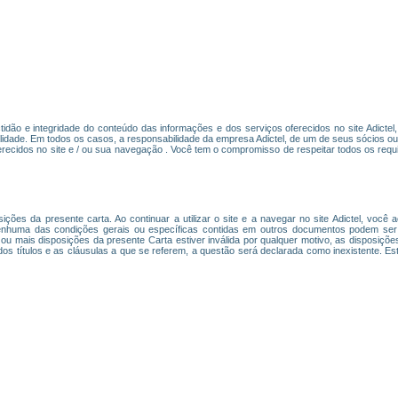
actidão e integridade do conteúdo das informações e dos serviços oferecidos no site Adicte
lidade. Em todos os casos, a responsabilidade da empresa Adictel, de um de seus sócios o
recidos no site e / ou sua navegação . Você tem o compromisso de respeitar todos os requi
osições da presente carta. Ao continuar a utilizar o site e a navegar no site Adictel, você
nhuma das condições gerais ou específicas contidas em outros documentos podem ser c
 ou mais disposições da presente Carta estiver inválida por qualquer motivo, as disposiçõ
 dos títulos e as cláusulas a que se referem, a questão será declarada como inexistente. Es