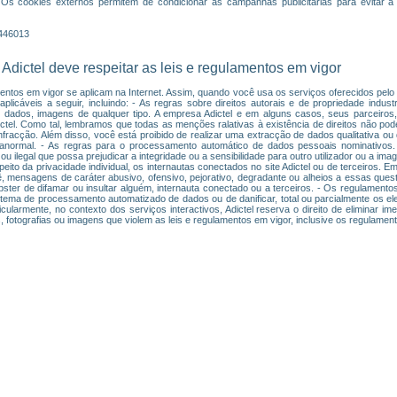
 Os cookies externos permitem de condicionar as campanhas publicitárias para evitar a 
1446013
 Adictel deve respeitar as leis e regulamentos em vigor
entos em vigor se aplicam na Internet. Assim, quando você usa os serviços oferecidos pelo s
licáveis a seguir, incluindo: - As regras sobre direitos autorais e de propriedade industr
e dados, imagens de qualquer tipo. A empresa Adictel e em alguns casos, seus parceiros, 
Adictel. Como tal, lembramos que todas as menções ralativas à existência de direitos não po
fracção. Além disso, você está proibido de realizar uma extracção de dados qualitativa ou q
anormal. - As regras para o processamento automático de dados pessoais nominativos.
u ilegal que possa prejudicar a integridade ou a sensibilidade para outro utilizador ou a i
peito da privacidade individual, os internautas conectados no site Adictel ou de terceiros.
ê, mensagens de caráter abusivo, ofensivo, pejorativo, degradante ou alheios a essas ques
bster de difamar ou insultar alguém, internauta conectado ou a terceiros. - Os regulamentos
istema de processamento automatizado de dados ou de danificar, total ou parcialmente os e
cularmente, no contexto dos serviços interactivos, Adictel reserva o direito de eliminar i
 fotografias ou imagens que violem as leis e regulamentos em vigor, inclusive os regulamen