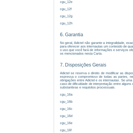
cgu_12e
cgu_12f
cgu_12g
cgu_12h
6. Garantia
No geral, Adictel não garante a integralidade, ex
para oferecer aos internautas um conteúdo de qua
o uso que você fará de informações e serviços ofe
os mencionados nesta Carta.
7. Disposições Gerais
Adictel se reserva o direito de modificar as disp
expressa o compromisso de todas as partes, ne
obrigações entre Adictel e os internautas. Se uma
caso de dificuldade de interpretação entre alguns
substantivas e requisitos processuais.
cgu_16a
cgu_16b
cgu_16c
cgu_16d
cgu_16e
cgu_16f