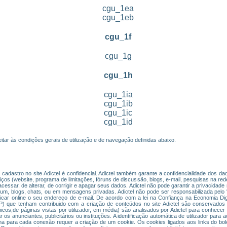
cgu_1ea
cgu_1eb
cgu_1f
cgu_1g
cgu_1h
cgu_1ia
cgu_1ib
cgu_1ic
cgu_1id
itar às condições gerais de utilização e de navegação definidas abaixo.
cadastro no site Adictel é confidencial. Adictel também garante a confidencialidade dos 
s (website, programa de limitações, fóruns de discussão, blogs, e-mail, pesquisas na rede
de acessar, de alterar, de corrigir e apagar seus dados. Adictel não pode garantir a privacid
órum, blogs, chats, ou em mensagens privadas. Adictel não pode ser responsabilizada pelo
icar online o seu endereço de e-mail. De acordo com a lei na Confiança na Economia Di
 IP) que tenham contribuido com a criação de conteúdos no site Adictel são conservados 
cos,de páginas vistas por utilizador, em média) são analisados por Adictel para conhecer 
 os anunciantes, publicitários ou instituções. A identificação automática de utilizador para
ha para cada conexão requer a criação de um cookie. Os cookies ligados aos links do bol