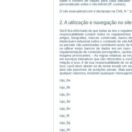
saber o número de cliques para cada utilizador.
personalizado sobre o site Adctel (IP, cookies).
O site www.adictel.com é declarado na CNIL N ° 
2. A utilização e navegação no site
Você fica informado de que todas as leis e regulam
responsabilidade cumprir todos os regulamentos ap
artigos, fotografias, marcas comerciais, banco d
intelectual e industrial sobre o conteúdo do site 
ou parciais não autorizadas constituem actos de in
ou utilizar estes bancos de dados em um caso 
regulamentação de conteúdo pornográfico, racista o
imagens provocantes. - As regras relativas ao res
em serviços interativos que são oferecidos a voc
relação a isso, é de sua responsabilidade de se a
isso, você deve abster-se de tentar invadir um s
atos são passíveis de punições penais. Mais parti
qualquer natureza, incluindo quaisquer mensagens,
cgu_6a
cgu_6b
cgu_6c
cgu_6d
cgu_6e
cgu_6f
cgu_6g
cgu_6h