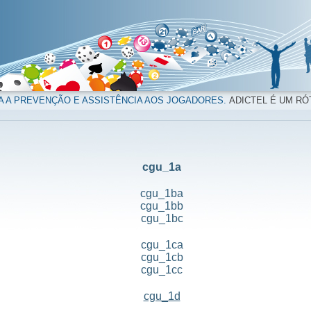
A A PREVENÇÃO E ASSISTÊNCIA AOS JOGADORES.
ADICTEL É UM RÓ
cgu_1a
cgu_1ba
cgu_1bb
cgu_1bc
cgu_1ca
cgu_1cb
cgu_1cc
cgu_1d