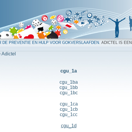
R DE PREVENTIE EN HULP VOOR GOKVERSLAAFDEN.
ADICTEL IS EEN
 Adictel
cgu_1a
cgu_1ba
cgu_1bb
cgu_1bc
cgu_1ca
cgu_1cb
cgu_1cc
cgu_1d