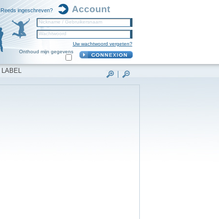
Account
Reeds ingeschreven?
Nickname / Gebruikersnaam
Wachtwoord
Uw wachtwoord vergeten?
Onthoud mijn gegevens
 LABEL