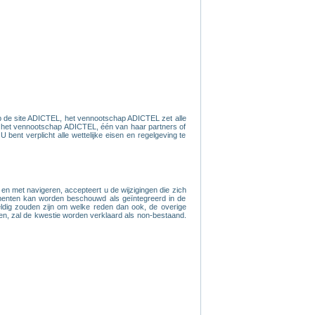
op de site ADICTEL, het vennootschap ADICTEL zet alle
an het vennootschap ADICTEL, één van haar partners of
ent verplicht alle wettelijke eisen en regelgeving te
n met navigeren, accepteert u de wijzigingen die zich
cumenten kan worden beschouwd als geïntegreerd in de
eldig zouden zijn om welke reden dan ook, de overige
bben, zal de kwestie worden verklaard als non-bestaand.