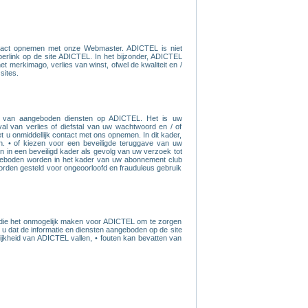
tact opnemen met onze Webmaster. ADICTEL is niet
erlink op de site ADICTEL. In het bijzonder, ADICTEL
t merkimago, verlies van winst, ofwel de kwaliteit en /
sites.
ng van aangeboden diensten op ADICTEL. Het is uw
l van verlies of diefstal van uw wachtwoord en / of
u onmiddellijk contact met ons opnemen. In dit kader,
. • of kiezen voor een beveiligde teruggave van uw
in een beveiligd kader als gevolg van uw verzoek tot
angeboden worden in het kader van uw abonnement club
rden gesteld voor ongeoorloofd en frauduleus gebruik
n die het onmogelijk maken voor ADICTEL om te zorgen
nt u dat de informatie en diensten aangeboden op de site
ijkheid van ADICTEL vallen, • fouten kan bevatten van