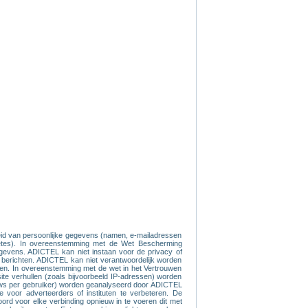
kheid van persoonlijke gegevens (namen, e-mailadressen
quêtes). In overeenstemming met de Wet Bescherming
gegevens. ADICTEL kan niet instaan voor de privacy of
ve berichten. ADICTEL kan niet verantwoordelijk worden
eren. In overeenstemming met de wet in het Vertrouwen
site verhullen (zoals bijvoorbeeld IP-adressen) worden
iews per gebruiker) worden geanalyseerd door ADICTEL
voor adverteerders of instituten te verbeteren. De
rd voor elke verbinding opnieuw in te voeren dit met