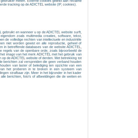
e gebruiker meten. Externe cookies gelinkt aan reclame
rde tracking op de ADICTEL website (IP, cookies).
EL gebruikt en wanneer u op de ADICTEL website surft,
 eigendom zoals multimedia creaties, software, tekst,
de volledige rechten van intellectuele en industriële
n niet worden gewist en alle reproductie, geheel of
eren in betreffende databases van de website ADICTEL,
 regels van de openbare orde, zoals bijvoorbeeld de
 of het imago van het merk ADICTEL met het gebruik van
ten op de ADICTEL website of derden. Met betrekking tot
de berichten zal verspreiden die geen verband houden
thouden van laster of belediging ten opzichte van een
n van het proberen in te breken in een systeem van
gen strafbaar zijn. Meer in het bijzonder in het kader
lle berichten, foto's of afbeeldingen die de wetten en