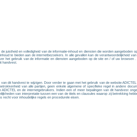
de juistheid en volledigheid van de informatie-inhoud en diensten die worden aangeboden 
 inhoud te bieden aan de internetbezoekers. In alle gevallen kan de verantwoordelijkheid v
 het gebruik van de informatie en diensten aangeboden op de site en / of uw browsen . U b
it handvest.
an dit handvest te wijzigen. Door verder te gaan met het gebruik van de website ADICTEL e
 betrokkenheid van alle partijen, geen enkele algemene of specifieke regel in andere do
en ADICTEL en de internetgebruikers. Indien een of meer bepalingen van dit handvest ong
eilijkheden van interpretatie tussen een van de titels en clausules waarop zij betrekking he
recht voor inhoudelijke regels en procedurele eisen.