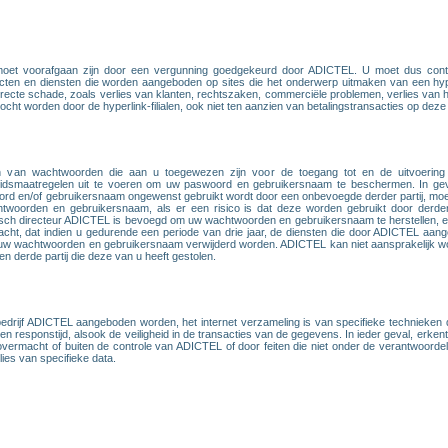
moet voorafgaan zijn door een vergunning goedgekeurd door ADICTEL. U moet dus con
ducten en diensten die worden aangeboden op sites die het onderwerp uitmaken van een hyp
directe schade, zoals verlies van klanten, rechtszaken, commerciële problemen, verlies van he
ocht worden door de hyperlink-filialen, ook niet ten aanzien van betalingstransacties op deze 
ren van wachtwoorden die aan u toegewezen zijn voor de toegang tot en de uitvoeri
eidsmaatregelen uit te voeren om uw paswoord en gebruikersnaam te beschermen. In geva
ord en/of gebruikersnaam ongewenst gebruikt wordt door een onbevoegde derder partij, moet 
twoorden en gebruikersnaam, als er een risico is dat deze worden gebruikt door derden
ch directeur ADICTEL is bevoegd om uw wachtwoorden en gebruikersnaam te herstellen, en 
racht, dat indien u gedurende een periode van drie jaar, de diensten die door ADICTEL a
 uw wachtwoorden en gebruikersnaam verwijderd worden. ADICTEL kan niet aansprakelijk wo
derde partij die deze van u heeft gestolen.
 bedrijf ADICTEL aangeboden worden, het internet verzameling is van specifieke technieke
 en responstijd, alsook de veiligheid in de transacties van de gegevens. In ieder geval, erke
ermacht of buiten de controle van ADICTEL of door feiten die niet onder de verantwoordel
lies van specifieke data.