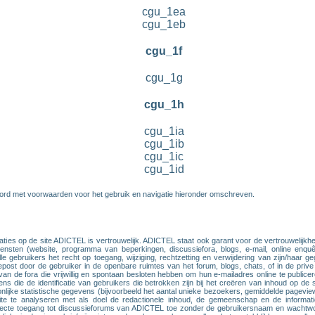
cgu_1ea
cgu_1eb
cgu_1f
cgu_1g
cgu_1h
cgu_1ia
cgu_1ib
cgu_1ic
cgu_1id
ord met voorwaarden voor het gebruik en navigatie hieronder omschreven.
traties op de site ADICTEL is vertrouwelijk. ADICTEL staat ook garant voor de vertrouwelij
diensten (website, programma van beperkingen, discussiefora, blogs, e-mail, online en
 gebruikers het recht op toegang, wijziging, rechtzetting en verwijdering van zijn/haar 
 gepost door de gebruiker in de openbare ruimtes van het forum, blogs, chats, of in de pri
an de fora die vrijwillig en spontaan besloten hebben om hun e-mailadres online te public
ns die de identificatie van gebruikers die betrokken zijn bij het creëren van inhoud op de 
lijke statistische gegevens (bijvoorbeeld het aantal unieke bezoekers, gemiddelde pagev
te analyseren met als doel de redactionele inhoud, de gemeenschap en de informatie 
directe toegang tot discussieforums van ADICTEL toe zonder de gebruikersnaam en wachtwoo