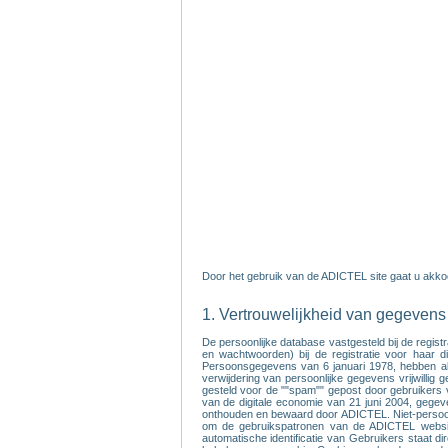
Door het gebruik van de ADICTEL site gaat u akko
1. Vertrouwelijkheid van gegevens
De persoonlijke database vastgesteld bij de regis
en wachtwoorden) bij de registratie voor haar 
Persoonsgegevens van 6 januari 1978, hebben alle
verwijdering van persoonlijke gegevens vrijwillig
gesteld voor de ""spam"" gepost door gebruikers v
van de digitale economie van 21 juni 2004, gegeve
onthouden en bewaard door ADICTEL. Niet-persoon
om de gebruikspatronen van de ADICTEL website 
automatische identificatie van Gebruikers staat 