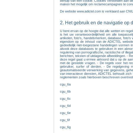
behulp van een cookie. Cookies verbonden aan de l
maken het mogelijk om reclamecampagnes te condit
De website www.adictel.com is verklaard aan CNI
2. Het gebruik en de navigatie op
U bent ervan op de hoogte dat alle wetten en rege
is het uw verantwoordelijkheid om alle toepassel
artikelen, foto's, handelsmerken, database, foto'
eigendom op de inhoud van de ADICTEL website. A
gedeeltelijk niet-toegestane handelingen vormen i
alsook deze databases te gebruiken in een abnor
regulering van pornografische, racistische of ille
berichten, teksten of uitdagende afbeeldingen. - R
deze regel gaat u ermee akkoord dat u op de aan
met de gestelde vragen. - De regels voor het rec
gebruiker, surfer of derden. - De regelgeving 
geautomatiseerde verwerking van gegevens, geheel o
van interactieve diensten, ADICTEL behoudt zich h
reglementen zoals hierboven beschreven overtred
cgu_6a
cgu_6b
cgu_6c
cgu_6d
cgu_6e
cgu_6f
cgu_6g