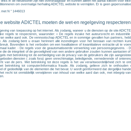
inks in de nieuwsbrief zijn niet overdraagbaar en kunnen alleen het aantal klikken voor elk
ionneren om overmatige herhaling ADICTEL website te vermijden. Er is geen gepersonalisee
L met N ° 1446013
 de website ADICTEL moeten de wet-en regelgeving respecteren
lgeving van toepassing op het internet. Als zodanig, waneer u de diensten op de site ADICT
ijke regels te respecteren, waaronder: • De regels inzake het auteursrecht en industriële
s van welke aard ook. De vennootschap ADICTEL en in sommige gevallen hun partners, hebben 
ls zodanig bent u eraan herinnert alle inzendingen voor het bestaan van rechten kunne
nbreuk. Bovendien is het verboden om een kwalitatieve of kwantitatieve extractie uit te vo
maal kader. - De regels voor de geautomatiseerde verwerking van persoonsgegevens. - De
gale die de integriteit of de gevoeligheid van een andere gebruiker zouden kunnen aantasten
egels met betrekking tot de eerbiediging van de privacy van de gebruikers die zijn aangeslo
geboden diensten ( zoals fora) geen onrechtmatige, beledigende, vernederende of onteren
ht van de pers. Met betrekking tot deze regels is het uw verantwoordelijkheid zich te on
met betrekking tot computer/informatica fraude. Als zodanig, gelieve zich te onthoude
f gedeeltelijk van de elementen die het bevat. U wordt geïnformeerd dat dergelijke handelin
et recht tot onmiddellijk verwijderen van inhoud van welke aard dan ook, met inbegrip van a
en.