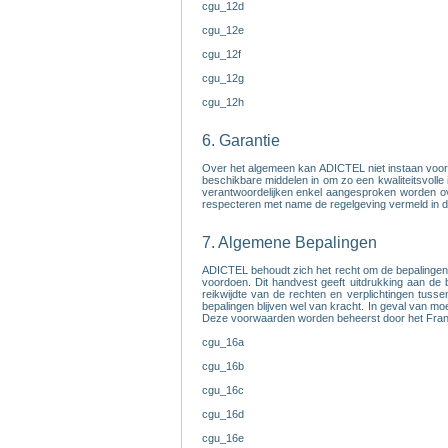
cgu_12d
cgu_12e
cgu_12f
cgu_12g
cgu_12h
6. Garantie
Over het algemeen kan ADICTEL niet instaan voor 
beschikbare middelen in om zo een kwaliteitsvolle
verantwoordelijken enkel aangesproken worden over
respecteren met name de regelgeving vermeld in d
7. Algemene Bepalingen
ADICTEL behoudt zich het recht om de bepalingen v
voordoen. Dit handvest geeft uitdrukking aan de
reikwijdte van de rechten en verplichtingen tuss
bepalingen blijven wel van kracht. In geval van mo
Deze voorwaarden worden beheerst door het Frans 
cgu_16a
cgu_16b
cgu_16c
cgu_16d
cgu_16e