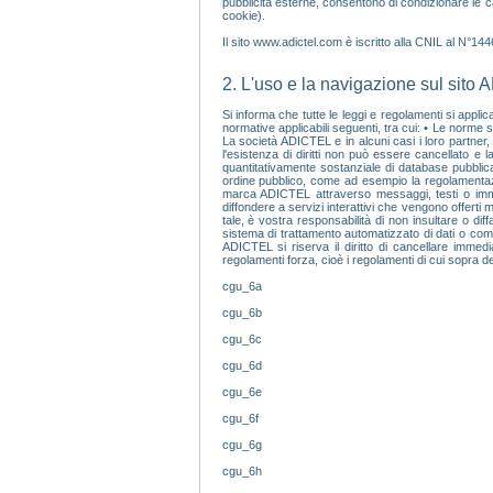
pubblicità esterne, consentono di condizionare le c
cookie).
Il sito www.adictel.com è iscritto alla CNIL al N°14
2. L'uso e la navigazione sul sito 
Si informa che tutte le leggi e regolamenti si appli
normative applicabili seguenti, tra cui: • Le norme sul
La società ADICTEL e in alcuni casi i loro partner, s
l'esistenza di diritti non può essere cancellato e l
quantitativamente sostanziale di database pubblica
ordine pubblico, come ad esempio la regolamentazione
marca ADICTEL attraverso messaggi, testi o immagin
diffondere a servizi interattivi che vengono offerti
tale, è vostra responsabilità di non insultare o di
sistema di trattamento automatizzato di dati o comprom
ADICTEL si riserva il diritto di cancellare immed
regolamenti forza, cioè i regolamenti di cui sopra dec
cgu_6a
cgu_6b
cgu_6c
cgu_6d
cgu_6e
cgu_6f
cgu_6g
cgu_6h