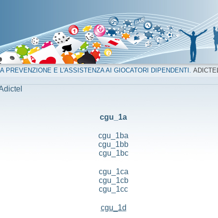
A PREVENZIONE E L'ASSISTENZA AI GIOCATORI DIPENDENTI.
ADICTE
Adictel
cgu_1a
cgu_1ba
cgu_1bb
cgu_1bc
cgu_1ca
cgu_1cb
cgu_1cc
cgu_1d