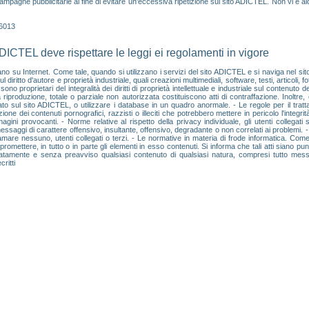
ampagne pubblicitarie al fine di evitare un'eccessiva ripetizione sul sito ADICTEL. Non vi è a
46013
ADICTEL deve rispettare le leggi ei regolamenti in vigore
cano su Internet. Come tale, quando si utilizzano i servizi del sito ADICTEL e si naviga nel sito
 diritto d'autore e proprietà industriale, quali creazioni multimediali, software, testi, articoli, 
ono proprietari del integralità dei diritti di proprietà intellettuale e industriale sul contenuto 
a riproduzione, totale o parziale non autorizzata costituiscono atti di contraffazione. Inoltre,
to sul sito ADICTEL, o utilizzare i database in un quadro anormale. - Le regole per il tratt
 dei contenuti pornografici, razzisti o illeciti che potrebbero mettere in pericolo l'integrità
i provocanti. - Norme relative al rispetto della privacy individuale, gli utenti collegati 
 messaggi di carattere offensivo, insultante, offensivo, degradante o non correlati ai problemi. 
ffamare nessuno, utenti collegati o terzi. - Le normative in materia di frode informatica. Come
ettere, in tutto o in parte gli elementi in esso contenuti. Si informa che tali atti siano punibil
iatamente e senza preavviso qualsiasi contenuto di qualsiasi natura, compresi tutto messag
ritti