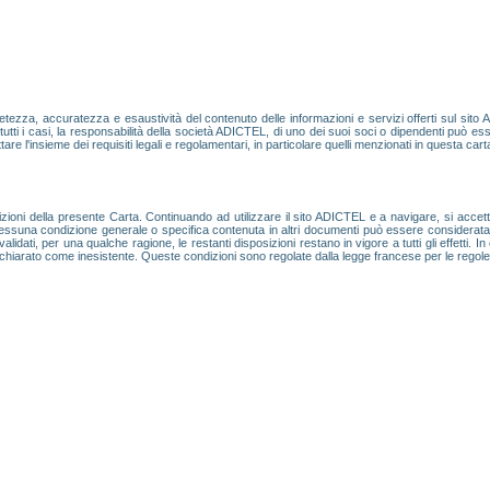
zza, accuratezza e esaustività del contenuto delle informazioni e servizi offerti sul sito
In tutti i casi, la responsabilità della società ADICTEL, di uno dei suoi soci o dipendenti può ess
tare l'insieme dei requisiti legali e regolamentari, in particolare quelli menzionati in questa cart
posizioni della presente Carta. Continuando ad utilizzare il sito ADICTEL e a navigare, si a
essuna condizione generale o specifica contenuta in altri documenti può essere considerata vali
idati, per una qualche ragione, le restanti disposizioni restano in vigore a tutti gli effetti. In 
arà dichiarato come inesistente. Queste condizioni sono regolate dalla legge francese per le regole