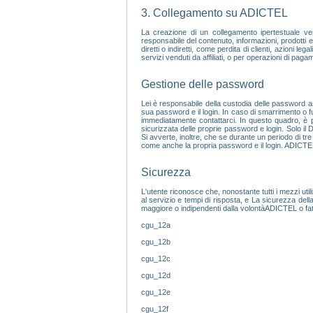
3. Collegamento su ADICTEL
La creazione di un collegamento ipertestuale v
responsabile del contenuto, informazioni, prodotti e 
diretti o indiretti, come perdita di clienti, azioni le
servizi venduti da affiliati, o per operazioni di pagam
Gestione delle password
Lei è responsabile della custodia delle password a
sua password e il login. In caso di smarrimento o fu
immediatamente contattarci. In questo quadro, è poss
sicurizzata delle proprie password e login. Solo il
Si avverte, inoltre, che se durante un periodo di tr
come anche la propria password e il login. ADICTEL 
Sicurezza
L'utente riconosce che, nonostante tutti i mezzi ut
al servizio e tempi di risposta, e La sicurezza dell
maggiore o indipendenti dalla volontàADICTEL o fatti
cgu_12a
cgu_12b
cgu_12c
cgu_12d
cgu_12e
cgu_12f