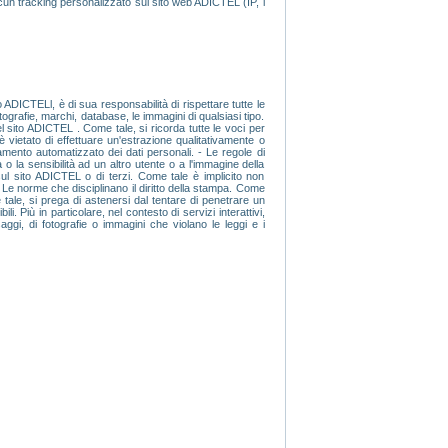
lcun tracking personalizzato sul sito web ADICTEL (IP, i
 ADICTELl, è di sua responsabilità di rispettare tutte le
fotografie, marchi, database, le immagini di qualsiasi tipo.
del sito ADICTEL . Come tale, si ricorda tutte le voci per
 è vietato di effettuare un'estrazione qualitativamente o
amento automatizzato dei dati personali. - Le regole di
 o la sensibilità ad un altro utente o a l'immagine della
sul sito ADICTEL o di terzi. Come tale è implicito non
- Le norme che disciplinano il diritto della stampa. Come
 tale, si prega di astenersi dal tentare di penetrare un
i. Più in particolare, nel contesto di servizi interattivi,
gi, di fotografie o immagini che violano le leggi e i