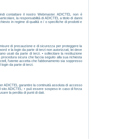
indi contattare il nostro Webmaster. ADICTEL non è
articolare, la responsabilità di ADICTEL a titolo di danni
ichiesto in regime di qualità e / o specifiche di prodotti e
 misure di precauzione e di sicurezza per proteggere la
rd e la login da parte di terzi non autorizzati, lei deve
o usati da parte di terzi. • sollecitare la restituzione
a procedura sicura che faccia seguito alla sua richiesta
ictell, l'utente accetta che l'abbonamento sia soppresso
ogin da parte di terzi.
 per ADICTEL garantire la continuità assoluta di accesso
 sul sito ADICTEL: • può essere sospeso in caso di forza
re la perdita di punti di dati.