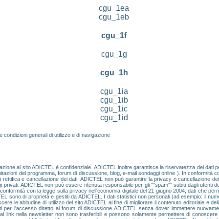
cgu_1ea
cgu_1eb
cgu_1f
cgu_1g
cgu_1h
cgu_1ia
cgu_1ib
cgu_1ic
cgu_1id
le condizioni generali di utilizzo e di navigazione
egistrazione al sito ADICTEL è confidenziale. ADICTEL inoltre garantisce la riservatezza dei dati
limitazioni del programma, forum di discussione, blog, e-mail sondaggi online ). In conformità co
 di rettifica e cancellazione dei dati. ADICTEL non può garantire la privacy o cancellazione dei
i privati. ADICTEL non può essere ritenuta responsabile per gli ""spam"" subiti dagli utent
n conformità con la legge sulla privacy nell'economia digitale del 21 giugno 2004, dati che permet
TEL sono di proprietà e gestiti da ADICTEL. I dati statistici non personali (ad esempio: il nume
 le abitudine di utilizzo del sito ADICTEL al fine di migliorare il contenuto editoriale e della
i utenti per l'accesso diretto al forum di discussione ADICTEL senza dover immettere nuov
ti al link nella newsletter non sono trasferibili e possono solamente permettere di conoscere 