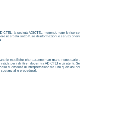
 ADICTEL, la società ADICTEL mettendo tutte le risorse
ere ricercata sotto l'uso di informazioni e servizi offerti
a.
ccettano le modifiche che saranno man mano necessarie .
da per i diritti e i doveri tra ADICTEI e gli utenti. Se
caso di difficoltà di interpretazione tra uno qualsiasi dei
 sostanziali e procedurali.