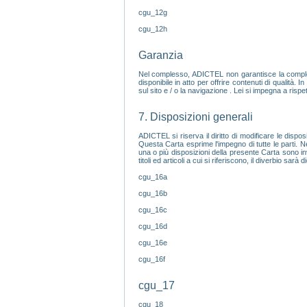
cgu_12g
cgu_12h
Garanzia
Nel complesso, ADICTEL non garantisce la complete
disponibile in atto per offrire contenuti di qualità. 
sul sito e / o la navigazione . Lei si impegna a rispet
7. Disposizioni generali
ADICTEL si riserva il diritto di modificare le dis
Questa Carta esprime l'impegno di tutte le parti. N
una o più disposizioni della presente Carta sono inval
titoli ed articoli a cui si riferiscono, il diverbio s
cgu_16a
cgu_16b
cgu_16c
cgu_16d
cgu_16e
cgu_16f
cgu_17
cgu_18