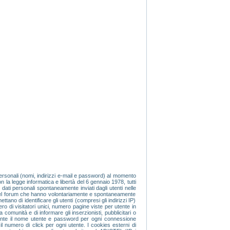
 personali (nomi, indirizzi e-mail e password) al momento
n la legge informatica e libertà del 6 gennaio 1978, tutti
 dati personali spontaneamente inviati dagli utenti nelle
i del forum che hanno volontariamente e spontaneamente
tano di identificare gli utenti (compresi gli indirizzi IP)
ro di visitatori unici, numero pagine viste per utente in
 comunità e di informare gli inserzionisti, pubblicitari o
amente il nome utente e password per ogni connessione
il numero di click per ogni utente. I cookies esterni di