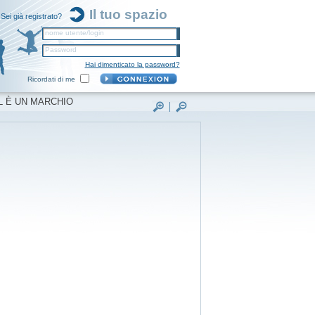
Il tuo spazio
Sei già registrato?
nome utente/login
Password
Hai dimenticato la password?
Ricordati di me
L È UN MARCHIO