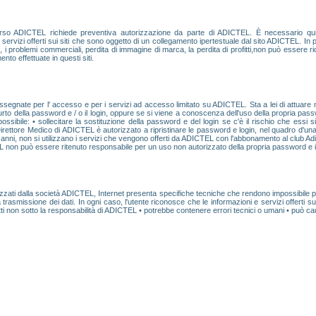
erso ADICTEL richiede preventiva autorizzazione da parte di ADICTEL. È necessario qu
servizi offerti sui siti che sono oggetto di un collegamento ipertestuale dal sito ADICTEL. In p
gali, i problemi commerciali, perdita di immagine di marca, la perdita di profitti,non può essere r
ento effettuate in questi siti.
ssegnate per l' accesso e per i servizi ad accesso limitato su ADICTEL. Sta a lei di attuare
rto della password e / o il login, oppure se si viene a conoscenza dell'uso della propria passwo
ibile: • sollecitare la sostituzione della password e del login se c'è il rischio che essi sian
 Direttore Medico di ADICTEL è autorizzato a ripristinare le password e login, nel quadro d'un
e anni, non si utilizzano i servizi che vengono offerti da ADICTEL con l'abbonamento al club Ad
non può essere ritenuto responsabile per un uso non autorizzato della propria password e il l
ilizzati dalla società ADICTEL, Internet presenta specifiche tecniche che rendono impossibile
a trasmissione dei dati. In ogni caso, l'utente riconosce che le informazioni e servizi offerti
 non sotto la responsabilità di ADICTEL • potrebbe contenere errori tecnici o umani • può causa