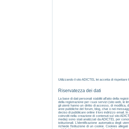
Utilizzando il sito ADICTEL lei accetta di rispettare 
Riservatezza dei dati
La base di dati personali stabiliti all'atto della r
della registrazione per i suoi servizi (sito web, le 
gli utenti hanno un diritto di accesso, di modifica,
aree pubbliche del forum, blog, chat o nei messagg
deciso di pubblicare online il loro indirizzo email. I
coinvolti nella creazione di contenuti sul sito ADIC
media) sono stati analizzati da ADICTEL per conoscere
istituzionali. L'identificazione automatica degl
richiede l'istituzione di un cookie. Cookies allega