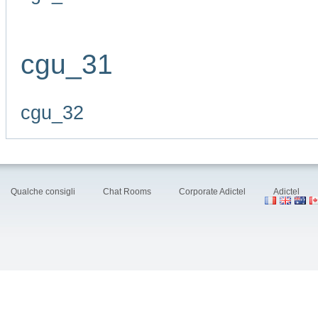
cgu_31
cgu_32
Qualche consigli
Chat Rooms
Corporate Adictel
Adictel