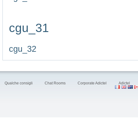
cgu_31
cgu_32
Qualche consigli
Chat Rooms
Corporate Adictel
Adictel