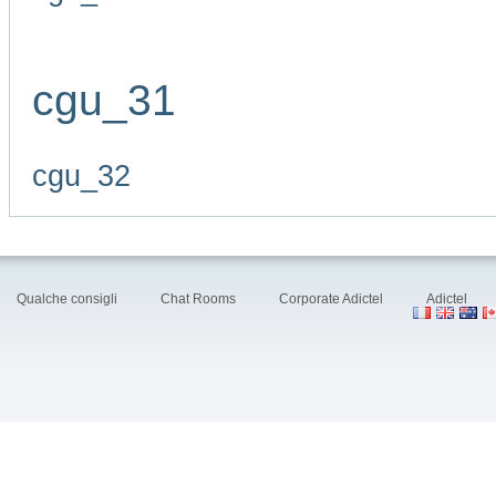
cgu_31
cgu_32
Qualche consigli
Chat Rooms
Corporate Adictel
Adictel