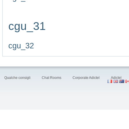
cgu_31
cgu_32
Qualche consigli
Chat Rooms
Corporate Adictel
Adictel