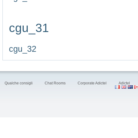
cgu_31
cgu_32
Qualche consigli
Chat Rooms
Corporate Adictel
Adictel