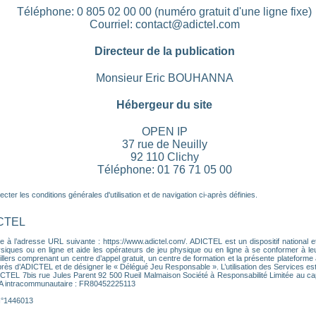
Téléphone: 0 805 02 00 00 (numéro gratuit d'une ligne fixe)
Courriel: contact@adictel.com
Directeur de la publication
Monsieur Eric BOUHANNA
Hébergeur du site
OPEN IP
37 rue de Neuilly
92 110 Clichy
Téléphone: 01 76 71 05 00
ter les conditions générales d'utilisation et de navigation ci-après définies.
ICTEL
 à l’adresse URL suivante : https://www.adictel.com/. ADICTEL est un dispositif national et
ques ou en ligne et aide les opérateurs de jeu physique ou en ligne à se conformer à leurs 
lers comprenant un centre d’appel gratuit, un centre de formation et la présente plateforme a
près d’ADICTEL et de désigner le « Délégué Jeu Responsable ». L’utilisation des Services es
DICTEL 7bis rue Jules Parent 92 500 Rueil Malmaison Société à Responsabilité Limitée au ca
VA intracommunautaire : FR80452225113
 N°1446013