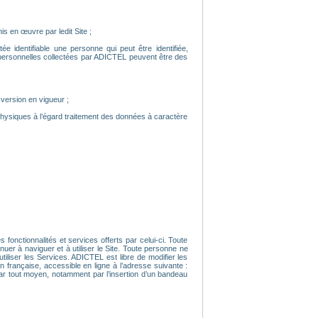
is en œuvre par ledit Site ;
e identifiable une personne qui peut être identifiée,
 personnelles collectées par ADICTEL peuvent être des
 version en vigueur ;
physiques à l’égard traitement des données à caractère
 fonctionnalités et services offerts par celui-ci. Toute
uer à naviguer et à utiliser le Site. Toute personne ne
iliser les Services. ADICTEL est libre de modifier les
n française, accessible en ligne à l’adresse suivante :
 par tout moyen, notamment par l’insertion d’un bandeau