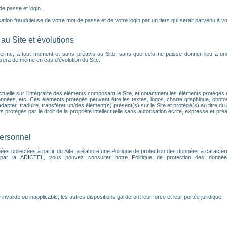
 de passe et login.
tion frauduleuse de votre mot de passe et de votre login par un tiers qui serait parvenu à vou
au Site et évolutions
terme, à tout moment et sans préavis au Site, sans que cela ne puisse donner lieu à un
en sera de même en cas d’évolution du Site.
ectuelle sur l’intégralité des éléments composant le Site, et notamment les éléments protégés a
nnées, etc. Ces éléments protégés peuvent être les textes, logos, charte graphique, phot
dapter, traduire, transférer un/des élément(s) présent(s) sur le Site et protégé(s) au titre du 
protégés par le droit de la propriété intellectuelle sans autorisation écrite, expresse et préa
personnel
s collectées à partir du Site, a élaboré une Politique de protection des données à caractèr
 par la ADICTEL, vous pouvez consulter notre Politique de protection des données
alide ou inapplicable, les autres dispositions garderont leur force et leur portée juridique.