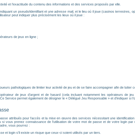
ivité et l’exactitude du contenu des informations et des services proposés par elle.
ndiquant un pseudo/identifiant et une adresse mail, et le lieu où il joue (casinos terrestres, op
isateur peut indiquer plus précisément les lieux où il joue :
érateurs de jeux en ligne ;
urs pathologiques de limiter leur activité de jeu et de se faire accompagner afin de lutter con
 opérateur de jeux d’argent et de hasard (cela incluant notamment les opérateurs de jeu en 
e Service permet également de désigner le « Délégué Jeu Responsable » et d’indiquer si l’
passe
 de passe attribués pour l’accès et la mise en œuvre des services nécessitant une identifica
u si vous prenez connaissance de l'utilisation de votre mot de passe et de votre login pa
adre, vous pourrez :
e et login s'il existe un risque que ceux-ci soient utilisés par un tiers.