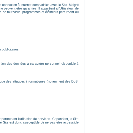
’une connexion à Internet compatibles avec le Site. Malgré
 peuvent être garanties. Il appartient à l’Utilisateur de
nués de tout virus, programmes et éléments perturbant ou
publicitaires ;
ection des données à caractère personnel, disponible à
s que des attaques informatiques (notamment des DoS,
ermettant l’utilisation de services. Cependant, le Site
 Site est donc susceptible de ne pas être accessible