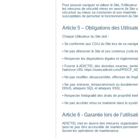
Pour pouvoir naviguer et utiliser le Site, l’Utilisat
les mesures de sécurité mises en œuvre (le Site util
sécuriser au mieux sa connexion et ses matériels (a
susceptibles de perturber le fonctionnement du Site
Article 5 – Obligations des Utilisat
Chaque Utilisateur du Site doit :
• Se conformer aux CGU du Site lors de sa navigatio
• Ne pas détourner le Site et ses contenus (cela inc
• Respecter les dispositions légales et règlementair
• Fournir à ADICTEL des données exactes, pertinen
l’adresse URL https://www.adictel.com/PPDCP_AD
• Ne pas modifier, désassembler, effectuer de l’ingé
• Ne pas entraver, temporairement ou durablement
DDoS, attaques SQL et attaques XSS) ;
• Respecter l’intégralité des droits de propriété inte
• Ne pas accéder et/ou se maintenir dans le systè
Article 6 - Garantie lors de l’utilisa
ADICTEL met en œuvre des mesures organisationnelles
peut ne pas être accessible de manière permanent
durant les opérations de maintenance.