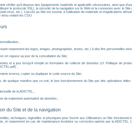
eur doit vérifier qu’il dispose des équipements matériels et applicatifs nécessaires, ainsi que d
isant le protocole SSL), la sécurité de la navigation sur le Web et la connexion avec le Site ne
nti-virus, etc.). L’accès au Site est soumis à l’utilisation de matériels et d’applications dé
 et/ou violant les CGU.
eurs
n/utilisation ;
luant notamment les logos, images, photographies, textes, etc.) à des fins personnelles et/ou 
es en vigueur au jour de la consultation du Site;
tes et à jour lorsqu’il remplit un formulaire de collecte de données (cf. Politique de prot
ICTEL.pdf) ;
nierie inverse, copier ou dupliquer le code source du Site;
, de quelque manière que ce soit, le bon fonctionnement du Site par des opérations telle
llectuelle de la ADICTEL ;
me de traitement automatisé de données ;
tion du Site et de la navigation
, techniques, logicielles et physiques pour fournir aux Utilisateurs un Site fonctionnel et p
e, et notamment en cas de maintenance évolutive ou corrective opérée par la ADICTEL. Le