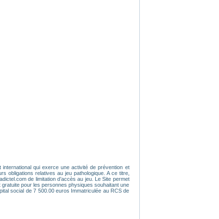
 international qui exerce une activité de prévention et
obligations relatives au jeu pathologique. A ce titre,
dictel.com de limitation d’accès au jeu. Le Site permet
t gratuite pour les personnes physiques souhaitant une
pital social de 7 500.00 euros Immatriculée au RCS de