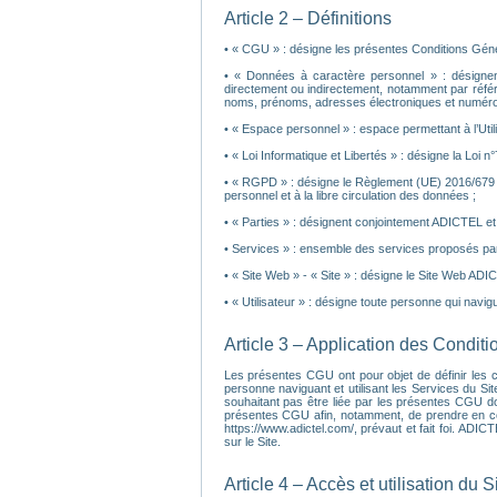
Article 2 – Définitions
• « CGU » : désigne les présentes Conditions Général
• « Données à caractère personnel » : désignent 
directement ou indirectement, notamment par réfé
noms, prénoms, adresses électroniques et numéros
• « Espace personnel » : espace permettant à l’Ut
• « Loi Informatique et Libertés » : désigne la Loi n
• « RGPD » : désigne le Règlement (UE) 2016/679 d
personnel et à la libre circulation des données ;
• « Parties » : désignent conjointement ADICTEL et l’
• Services » : ensemble des services proposés par
• « Site Web » - « Site » : désigne le Site Web ADI
• « Utilisateur » : désigne toute personne qui navigue
Article 3 – Application des Condit
Les présentes CGU ont pour objet de définir les con
personne naviguant et utilisant les Services du Sit
souhaitant pas être liée par les présentes CGU do
présentes CGU afin, notamment, de prendre en compt
https://www.adictel.com/, prévaut et fait foi. ADI
sur le Site.
Article 4 – Accès et utilisation du S