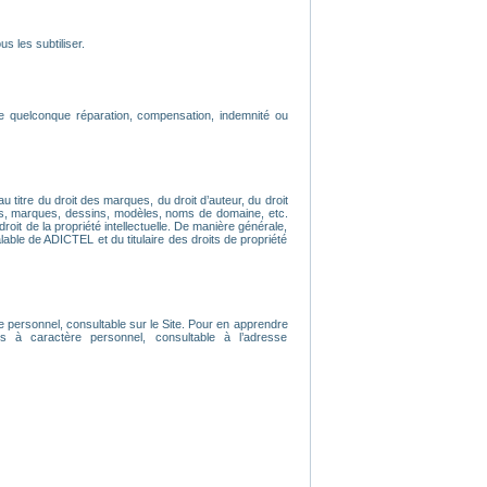
s les subtiliser.
e quelconque réparation, compensation, indemnité ou
u titre du droit des marques, du droit d’auteur, du droit
os, marques, dessins, modèles, noms de domaine, etc.
droit de la propriété intellectuelle. De manière générale,
lable de ADICTEL et du titulaire des droits de propriété
e personnel, consultable sur le Site. Pour en apprendre
 à caractère personnel, consultable à l’adresse