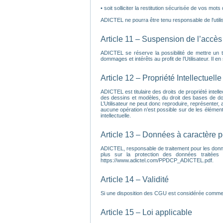
• soit solliciter la restitution sécurisée de vos mots
ADICTEL ne pourra être tenu responsable de l'utilisa
Article 11 – Suspension de l’accès 
ADICTEL se réserve la possibilité de mettre un 
dommages et intérêts au profit de l’Utilisateur. Il 
Article 12 – Propriété Intellectuelle
ADICTEL est titulaire des droits de propriété intell
des dessins et modèles, du droit des bases de do
L’Utilisateur ne peut donc reproduire, représenter, a
aucune opération n’est possible sur de les éléments 
intellectuelle.
Article 13 – Données à caractère 
ADICTEL, responsable de traitement pour les donnée
plus sur la protection des données traitées
https://www.adictel.com/PPDCP_ADICTEL.pdf.
Article 14 – Validité
Si une disposition des CGU est considérée comme inv
Article 15 – Loi applicable