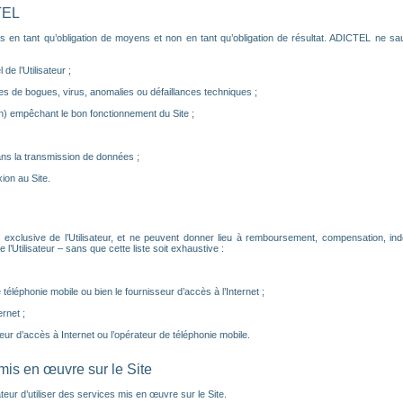
TEL
s en tant qu’obligation de moyens et non en tant qu’obligation de résultat. ADICTEL ne sau
de l’Utilisateur ;
s de bogues, virus, anomalies ou défaillances techniques ;
) empêchant le bon fonctionnement du Site ;
ns la transmission de données ;
on au Site.
 exclusive de l’Utilisateur, et ne peuvent donner lieu à remboursement, compensation, i
Utilisateur – sans que cette liste soit exhaustive :
éléphonie mobile ou bien le fournisseur d’accès à l’Internet ;
rnet ;
eur d’accès à Internet ou l’opérateur de téléphonie mobile.
 mis en œuvre sur le Site
ateur d’utiliser des services mis en œuvre sur le Site.