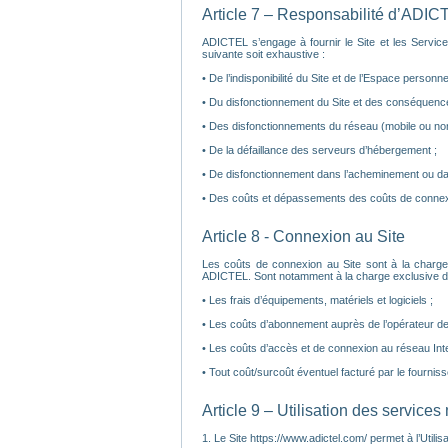
Article 7 – Responsabilité d’ADIC
ADICTEL s’engage à fournir le Site et les Service
suivante soit exhaustive :
• De l’indisponibilité du Site et de l’Espace personnel 
• Du disfonctionnement du Site et des conséquence
• Des disfonctionnements du réseau (mobile ou non
• De la défaillance des serveurs d’hébergement ;
• De disfonctionnement dans l’acheminement ou da
• Des coûts et dépassements des coûts de connexi
Article 8 - Connexion au Site
Les coûts de connexion au Site sont à la charge
ADICTEL. Sont notamment à la charge exclusive de l’
• Les frais d’équipements, matériels et logiciels ;
• Les coûts d’abonnement auprès de l’opérateur de t
• Les coûts d’accès et de connexion au réseau Inte
• Tout coût/surcoût éventuel facturé par le fourniss
Article 9 – Utilisation des services
1. Le Site https://www.adictel.com/ permet à l’Utilis