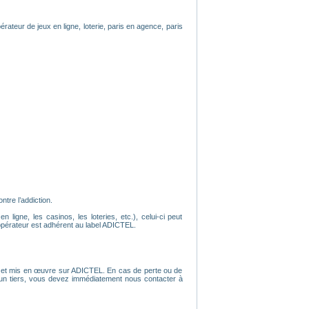
érateur de jeux en ligne, loterie, paris en agence, paris
tre l’addiction.
ligne, les casinos, les loteries, etc.), celui-ci peut
opérateur est adhérent au label ADICTEL.
tion et mis en œuvre sur ADICTEL. En cas de perte ou de
r un tiers, vous devez immédiatement nous contacter à