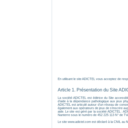
En utilisant le site ADICTEL vous acceptez de respec
Article 1. Présentation du Site AD
La société ADICTEL est éditrice du Site accessible
d’aide à la dépendance pathologique aux jeux physi
ADICTEL est articulé autour d’un réseau de conseil
également aux opérateurs de jeux de s’inscrire au
aide. Le site est géré par la société ADICTEL : A
Nanterre sous le numéro de 452 225 113 N° de T
Le site www.adictel.com est déclaré à la CNIL au