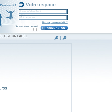
Votre espace
Déjà inscrit ?
Pseudo/Identifiant
Mot de passe
Mot de passe oublié ?
Se souvenir de moi
EL EST UN LABEL
uros