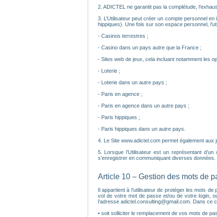
2. ADICTEL ne garantit pas la complétude, l’exhaust
3. L’Utilisateur peut créer un compte personnel en i
hippiques). Une fois sur son espace personnel, l’util
- Casinos terrestres ;
- Casino dans un pays autre que la France ;
- Sites web de jeux, cela incluant notamment les op
- Loterie ;
- Loterie dans un autre pays ;
- Paris en agence ;
- Paris en agence dans un autre pays ;
- Paris hippiques ;
- Paris hippiques dans un autre pays.
4. Le Site www.adictel.com permet également aux joue
5. Lorsque l’Utilisateur est un représentant d’un
s’enregistrer en communiquant diverses données. C
Article 10 – Gestion des mots de 
Il appartient à l’utilisateur de protéger les mots
vol de votre mot de passe et/ou de votre login, o
l’adresse adictel.consulting@gmail.com. Dans ce c
• soit solliciter le remplacement de vos mots de pass