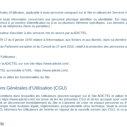
es d’Utilisation, applicable à toute personne naviguant sur le Site et utilisant les Services m
toute information concernant une personne physique identifiée ou identifiable. Est réputé
rence à un numéro d’identification ou à un ou plusieurs éléments spécifiques. Les données
 de téléphones (fixes ou portables) ;
ilisateur d’accéder à des services mis en œuvre par la ADICTEL.
°78-17 du 6 janvier 1978 relative à l’informatique, aux fichiers et aux libertés, dans sa dernière
u Parlement européen et du Conseil du 27 avril 2016, relatif à la protection des personnes 
Utilisateur ;
 la ADICTEL sur son site https://www.adictel.com/ ;
CTEL accessible à l’URL : https://www.adictel.com/;
 et utilise les fonctionnalités du Site.
ions Générales d’Utilisation (CGU)
ditions dans lesquelles les Utilisateurs peuvent naviguer sur le Site ADICTEL et utiliser les
e https://www.adictel.com/ est tenue de lire les présentes CGU et de les accepter pour contin
it se déconnecter immédiatement du Site et s’abstenir de créer un espace personnel ou d’ut
e toute évolution légale, réglementaire, jurisprudentielle et/ou technique. Seule la versio
CTEL informera les Utilisateurs de l’entrée en vigueur de la nouvelle version des CGU, et ce
ite