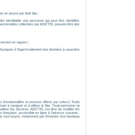
is en œuvre par ledit Site ;
e identifiable une personne qui peut être identifiée,
 personnelles collectées par ADICTEL peuvent être des
 version en vigueur ;
physiques à l’égard traitement des données à caractère
 fonctionnalités et services offerts par celui-ci. Toute
uer à naviguer et à utiliser le Site. Toute personne ne
iliser les Services. ADICTEL est libre de modifier les
n française, accessible en ligne à l’adresse suivante :
 par tout moyen, notamment par l’insertion d’un bandeau