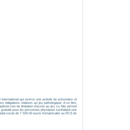
 international qui exerce une activité de prévention et
obligations relatives au jeu pathologique. A ce titre,
dictel.com de limitation d’accès au jeu. Le Site permet
t gratuite pour les personnes physiques souhaitant une
pital social de 7 500.00 euros Immatriculée au RCS de