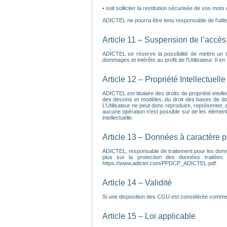
• soit solliciter la restitution sécurisée de vos mots
ADICTEL ne pourra être tenu responsable de l'utilisa
Article 11 – Suspension de l’accès 
ADICTEL se réserve la possibilité de mettre un 
dommages et intérêts au profit de l’Utilisateur. Il 
Article 12 – Propriété Intellectuelle
ADICTEL est titulaire des droits de propriété intell
des dessins et modèles, du droit des bases de do
L’Utilisateur ne peut donc reproduire, représenter, a
aucune opération n’est possible sur de les éléments 
intellectuelle.
Article 13 – Données à caractère 
ADICTEL, responsable de traitement pour les donnée
plus sur la protection des données traitées
https://www.adictel.com/PPDCP_ADICTEL.pdf.
Article 14 – Validité
Si une disposition des CGU est considérée comme inv
Article 15 – Loi applicable