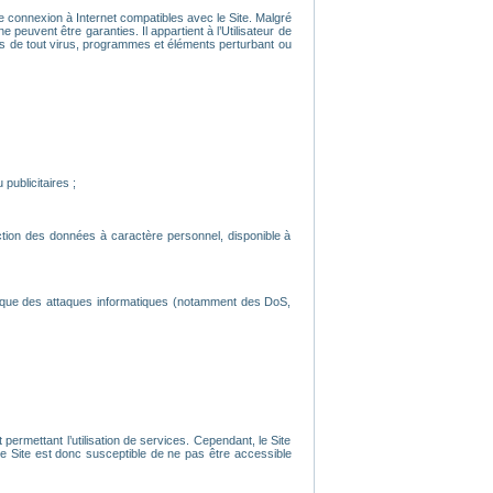
’une connexion à Internet compatibles avec le Site. Malgré
 peuvent être garanties. Il appartient à l’Utilisateur de
nués de tout virus, programmes et éléments perturbant ou
publicitaires ;
ection des données à caractère personnel, disponible à
s que des attaques informatiques (notamment des DoS,
ermettant l’utilisation de services. Cependant, le Site
 Site est donc susceptible de ne pas être accessible