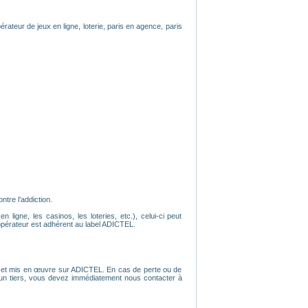
érateur de jeux en ligne, loterie, paris en agence, paris
tre l’addiction.
ligne, les casinos, les loteries, etc.), celui-ci peut
opérateur est adhérent au label ADICTEL.
tion et mis en œuvre sur ADICTEL. En cas de perte ou de
r un tiers, vous devez immédiatement nous contacter à