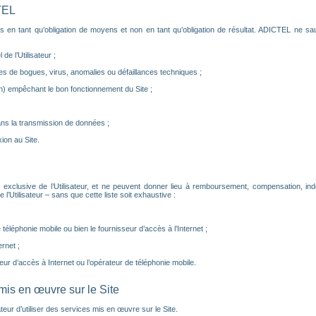
TEL
s en tant qu’obligation de moyens et non en tant qu’obligation de résultat. ADICTEL ne sau
de l’Utilisateur ;
s de bogues, virus, anomalies ou défaillances techniques ;
) empêchant le bon fonctionnement du Site ;
ns la transmission de données ;
on au Site.
 exclusive de l’Utilisateur, et ne peuvent donner lieu à remboursement, compensation, i
Utilisateur – sans que cette liste soit exhaustive :
éléphonie mobile ou bien le fournisseur d’accès à l’Internet ;
rnet ;
eur d’accès à Internet ou l’opérateur de téléphonie mobile.
 mis en œuvre sur le Site
ateur d’utiliser des services mis en œuvre sur le Site.