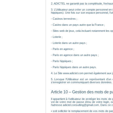
2. ADICTEL ne garantit pas la complétude, l’exhaust
3. L’Utilisateur peut créer un compte personnel en i
hippiques). Une fois sur son espace personnel, l’util
- Casinos terrestres ;
- Casino dans un pays autre que la France ;
- Sites web de jeux, cela incluant notamment les op
- Loterie ;
- Loterie dans un autre pays ;
- Paris en agence ;
- Paris en agence dans un autre pays ;
- Paris hippiques ;
- Paris hippiques dans un autre pays.
4. Le Site www.adictel.com permet également aux joue
5. Lorsque l’Utilisateur est un représentant d’un
s’enregistrer en communiquant diverses données. C
Article 10 – Gestion des mots de 
Il appartient à l’utilisateur de protéger les mots
vol de votre mot de passe et/ou de votre login, o
l’adresse adictel.consulting@gmail.com. Dans ce c
• soit solliciter le remplacement de vos mots de pass