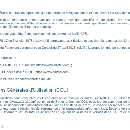
es d’Utilisation, applicable à toute personne naviguant sur le Site et utilisant les Services m
toute information concernant une personne physique identifiée ou identifiable. Est réputé
rence à un numéro d’identification ou à un ou plusieurs éléments spécifiques. Les données
 de téléphones (fixes ou portables) ;
ilisateur d’accéder à des services mis en œuvre par la ADICTEL.
°78-17 du 6 janvier 1978 relative à l’informatique, aux fichiers et aux libertés, dans sa dernière
u Parlement européen et du Conseil du 27 avril 2016, relatif à la protection des personnes 
Utilisateur ;
 la ADICTEL sur son site https://www.adictel.com/ ;
CTEL accessible à l’URL : https://www.adictel.com/;
 et utilise les fonctionnalités du Site.
ions Générales d’Utilisation (CGU)
ditions dans lesquelles les Utilisateurs peuvent naviguer sur le Site ADICTEL et utiliser les
e https://www.adictel.com/ est tenue de lire les présentes CGU et de les accepter pour contin
it se déconnecter immédiatement du Site et s’abstenir de créer un espace personnel ou d’ut
e toute évolution légale, réglementaire, jurisprudentielle et/ou technique. Seule la versio
CTEL informera les Utilisateurs de l’entrée en vigueur de la nouvelle version des CGU, et ce
ite