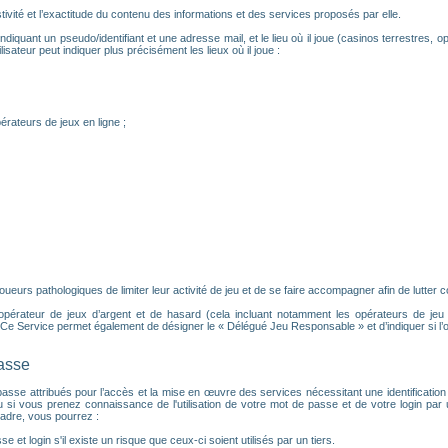
ivité et l’exactitude du contenu des informations et des services proposés par elle.
ndiquant un pseudo/identifiant et une adresse mail, et le lieu où il joue (casinos terrestres, op
isateur peut indiquer plus précisément les lieux où il joue :
érateurs de jeux en ligne ;
urs pathologiques de limiter leur activité de jeu et de se faire accompagner afin de lutter con
 opérateur de jeux d’argent et de hasard (cela incluant notamment les opérateurs de jeu en 
e Service permet également de désigner le « Délégué Jeu Responsable » et d’indiquer si l’
passe
 de passe attribués pour l’accès et la mise en œuvre des services nécessitant une identifica
u si vous prenez connaissance de l'utilisation de votre mot de passe et de votre login pa
adre, vous pourrez :
e et login s'il existe un risque que ceux-ci soient utilisés par un tiers.