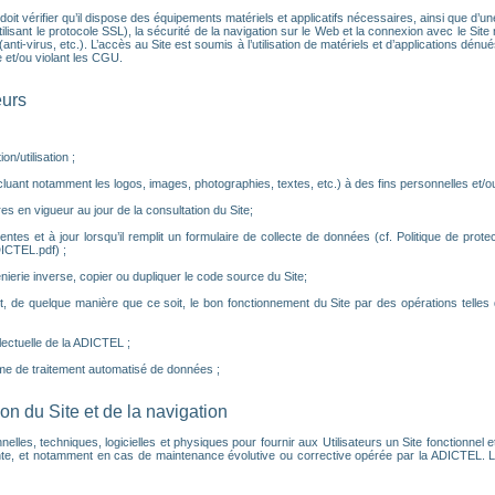
eur doit vérifier qu’il dispose des équipements matériels et applicatifs nécessaires, ainsi que d
isant le protocole SSL), la sécurité de la navigation sur le Web et la connexion avec le Site ne
nti-virus, etc.). L’accès au Site est soumis à l’utilisation de matériels et d’applications dé
 et/ou violant les CGU.
eurs
n/utilisation ;
luant notamment les logos, images, photographies, textes, etc.) à des fins personnelles et/ou 
es en vigueur au jour de la consultation du Site;
tes et à jour lorsqu’il remplit un formulaire de collecte de données (cf. Politique de prot
ICTEL.pdf) ;
nierie inverse, copier ou dupliquer le code source du Site;
, de quelque manière que ce soit, le bon fonctionnement du Site par des opérations telle
llectuelle de la ADICTEL ;
me de traitement automatisé de données ;
tion du Site et de la navigation
, techniques, logicielles et physiques pour fournir aux Utilisateurs un Site fonctionnel et p
e, et notamment en cas de maintenance évolutive ou corrective opérée par la ADICTEL. Le