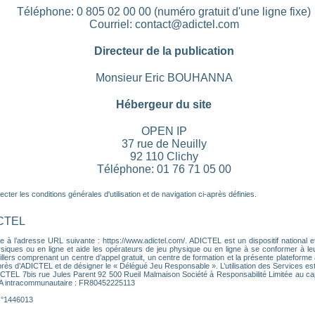
Téléphone: 0 805 02 00 00 (numéro gratuit d'une ligne fixe)
Courriel: contact@adictel.com
Directeur de la publication
Monsieur Eric BOUHANNA
Hébergeur du site
OPEN IP
37 rue de Neuilly
92 110 Clichy
Téléphone: 01 76 71 05 00
ter les conditions générales d'utilisation et de navigation ci-après définies.
ICTEL
 à l’adresse URL suivante : https://www.adictel.com/. ADICTEL est un dispositif national et
ques ou en ligne et aide les opérateurs de jeu physique ou en ligne à se conformer à leurs 
lers comprenant un centre d’appel gratuit, un centre de formation et la présente plateforme a
près d’ADICTEL et de désigner le « Délégué Jeu Responsable ». L’utilisation des Services es
DICTEL 7bis rue Jules Parent 92 500 Rueil Malmaison Société à Responsabilité Limitée au ca
VA intracommunautaire : FR80452225113
 N°1446013