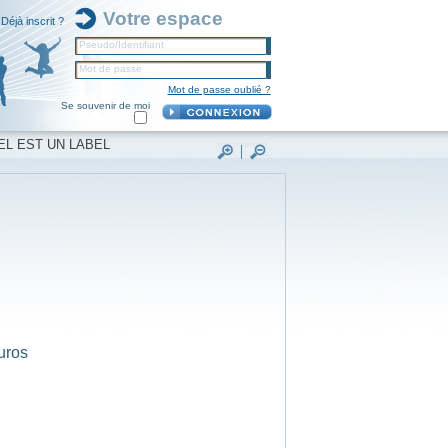
Votre espace
Déjà inscrit ?
Pseudo/Identifiant
Mot de passe
Mot de passe oublié ?
Se souvenir de moi
EL EST UN LABEL
uros