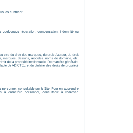
s les subtiliser.
e quelconque réparation, compensation, indemnité ou
u titre du droit des marques, du droit d’auteur, du droit
os, marques, dessins, modèles, noms de domaine, etc.
droit de la propriété intellectuelle. De manière générale,
lable de ADICTEL et du titulaire des droits de propriété
e personnel, consultable sur le Site. Pour en apprendre
 à caractère personnel, consultable à l’adresse