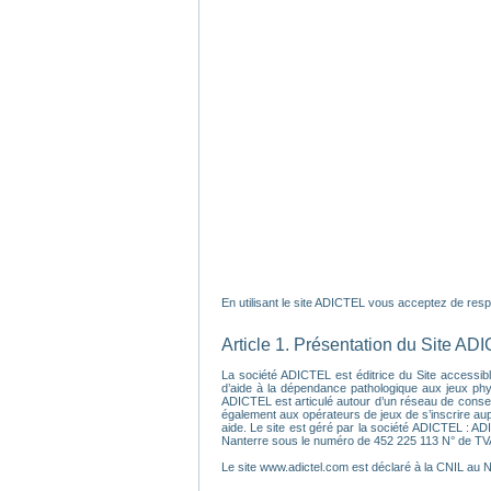
En utilisant le site ADICTEL vous acceptez de respec
Article 1. Présentation du Site AD
La société ADICTEL est éditrice du Site accessible
d’aide à la dépendance pathologique aux jeux physi
ADICTEL est articulé autour d’un réseau de conseil
également aux opérateurs de jeux de s’inscrire au
aide. Le site est géré par la société ADICTEL : A
Nanterre sous le numéro de 452 225 113 N° de T
Le site www.adictel.com est déclaré à la CNIL au