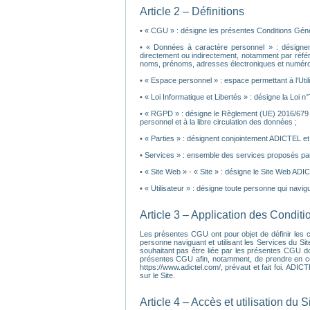
Article 2 – Définitions
• « CGU » : désigne les présentes Conditions Général
• « Données à caractère personnel » : désignent 
directement ou indirectement, notamment par réfé
noms, prénoms, adresses électroniques et numéros
• « Espace personnel » : espace permettant à l’Ut
• « Loi Informatique et Libertés » : désigne la Loi n
• « RGPD » : désigne le Règlement (UE) 2016/679 d
personnel et à la libre circulation des données ;
• « Parties » : désignent conjointement ADICTEL et l’
• Services » : ensemble des services proposés par
• « Site Web » - « Site » : désigne le Site Web ADI
• « Utilisateur » : désigne toute personne qui navigue
Article 3 – Application des Condit
Les présentes CGU ont pour objet de définir les con
personne naviguant et utilisant les Services du Sit
souhaitant pas être liée par les présentes CGU do
présentes CGU afin, notamment, de prendre en compt
https://www.adictel.com/, prévaut et fait foi. ADI
sur le Site.
Article 4 – Accès et utilisation du S