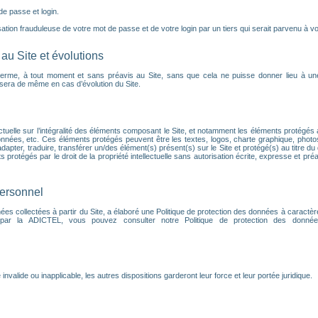
 de passe et login.
tion frauduleuse de votre mot de passe et de votre login par un tiers qui serait parvenu à vou
au Site et évolutions
terme, à tout moment et sans préavis au Site, sans que cela ne puisse donner lieu à un
en sera de même en cas d’évolution du Site.
ectuelle sur l’intégralité des éléments composant le Site, et notamment les éléments protégés a
nnées, etc. Ces éléments protégés peuvent être les textes, logos, charte graphique, phot
dapter, traduire, transférer un/des élément(s) présent(s) sur le Site et protégé(s) au titre du 
protégés par le droit de la propriété intellectuelle sans autorisation écrite, expresse et préa
personnel
s collectées à partir du Site, a élaboré une Politique de protection des données à caractèr
 par la ADICTEL, vous pouvez consulter notre Politique de protection des données
alide ou inapplicable, les autres dispositions garderont leur force et leur portée juridique.