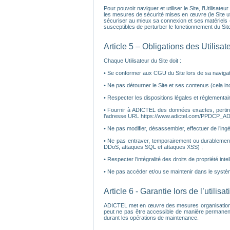
Pour pouvoir naviguer et utiliser le Site, l’Utilisat
les mesures de sécurité mises en œuvre (le Site util
sécuriser au mieux sa connexion et ses matériels (a
susceptibles de perturber le fonctionnement du Site
Article 5 – Obligations des Utilisat
Chaque Utilisateur du Site doit :
• Se conformer aux CGU du Site lors de sa navigatio
• Ne pas détourner le Site et ses contenus (cela inc
• Respecter les dispositions légales et règlementair
• Fournir à ADICTEL des données exactes, pertinen
l’adresse URL https://www.adictel.com/PPDCP_AD
• Ne pas modifier, désassembler, effectuer de l’ingé
• Ne pas entraver, temporairement ou durablement
DDoS, attaques SQL et attaques XSS) ;
• Respecter l’intégralité des droits de propriété inte
• Ne pas accéder et/ou se maintenir dans le systè
Article 6 - Garantie lors de l’utilisa
ADICTEL met en œuvre des mesures organisationnelles
peut ne pas être accessible de manière permanent
durant les opérations de maintenance.