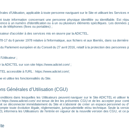
es d’Utilisation, applicable à toute personne naviguant sur le Site et utilisant les Services m
toute information concernant une personne physique identifiée ou identifiable. Est réputé
rence à un numéro d’identification ou à un ou plusieurs éléments spécifiques. Les données
 de téléphones (fixes ou portables) ;
ilisateur d’accéder à des services mis en œuvre par la ADICTEL.
°78-17 du 6 janvier 1978 relative à l’informatique, aux fichiers et aux libertés, dans sa dernière
u Parlement européen et du Conseil du 27 avril 2016, relatif à la protection des personnes 
Utilisateur ;
 la ADICTEL sur son site https://www.adictel.com/ ;
CTEL accessible à l’URL : https://www.adictel.com/;
 et utilise les fonctionnalités du Site.
ions Générales d’Utilisation (CGU)
ditions dans lesquelles les Utilisateurs peuvent naviguer sur le Site ADICTEL et utiliser les
e https://www.adictel.com/ est tenue de lire les présentes CGU et de les accepter pour contin
it se déconnecter immédiatement du Site et s’abstenir de créer un espace personnel ou d’ut
e toute évolution légale, réglementaire, jurisprudentielle et/ou technique. Seule la versio
CTEL informera les Utilisateurs de l’entrée en vigueur de la nouvelle version des CGU, et ce
ite