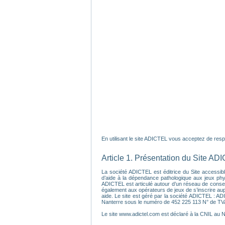
En utilisant le site ADICTEL vous acceptez de respec
Article 1. Présentation du Site AD
La société ADICTEL est éditrice du Site accessible
d’aide à la dépendance pathologique aux jeux physi
ADICTEL est articulé autour d’un réseau de conseil
également aux opérateurs de jeux de s’inscrire au
aide. Le site est géré par la société ADICTEL : A
Nanterre sous le numéro de 452 225 113 N° de T
Le site www.adictel.com est déclaré à la CNIL au