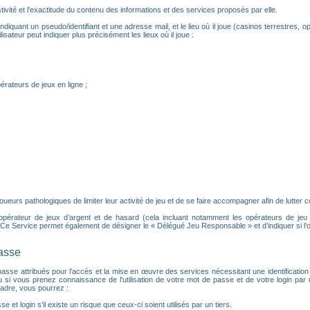
ivité et l’exactitude du contenu des informations et des services proposés par elle.
ndiquant un pseudo/identifiant et une adresse mail, et le lieu où il joue (casinos terrestres, op
isateur peut indiquer plus précisément les lieux où il joue :
érateurs de jeux en ligne ;
urs pathologiques de limiter leur activité de jeu et de se faire accompagner afin de lutter con
 opérateur de jeux d’argent et de hasard (cela incluant notamment les opérateurs de jeu en 
e Service permet également de désigner le « Délégué Jeu Responsable » et d’indiquer si l’
passe
 de passe attribués pour l’accès et la mise en œuvre des services nécessitant une identifica
u si vous prenez connaissance de l'utilisation de votre mot de passe et de votre login pa
adre, vous pourrez :
e et login s'il existe un risque que ceux-ci soient utilisés par un tiers.