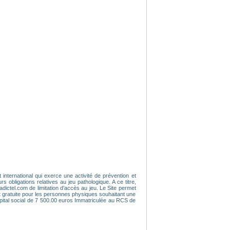
 international qui exerce une activité de prévention et
obligations relatives au jeu pathologique. A ce titre,
dictel.com de limitation d’accès au jeu. Le Site permet
t gratuite pour les personnes physiques souhaitant une
pital social de 7 500.00 euros Immatriculée au RCS de