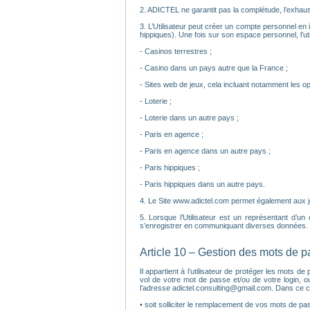
2. ADICTEL ne garantit pas la complétude, l’exhaust
3. L’Utilisateur peut créer un compte personnel en i
hippiques). Une fois sur son espace personnel, l’util
- Casinos terrestres ;
- Casino dans un pays autre que la France ;
- Sites web de jeux, cela incluant notamment les op
- Loterie ;
- Loterie dans un autre pays ;
- Paris en agence ;
- Paris en agence dans un autre pays ;
- Paris hippiques ;
- Paris hippiques dans un autre pays.
4. Le Site www.adictel.com permet également aux joue
5. Lorsque l’Utilisateur est un représentant d’un
s’enregistrer en communiquant diverses données. C
Article 10 – Gestion des mots de 
Il appartient à l’utilisateur de protéger les mots
vol de votre mot de passe et/ou de votre login, o
l’adresse adictel.consulting@gmail.com. Dans ce c
• soit solliciter le remplacement de vos mots de pass