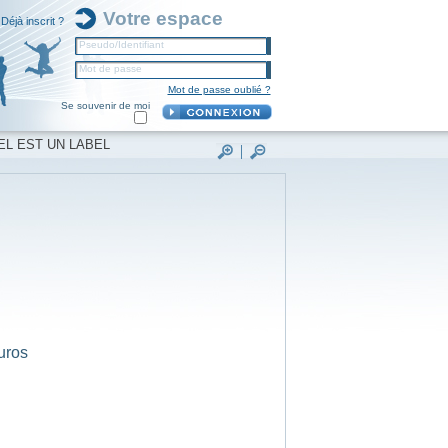
Votre espace
Déjà inscrit ?
Pseudo/Identifiant
Mot de passe
Mot de passe oublié ?
Se souvenir de moi
EL EST UN LABEL
uros