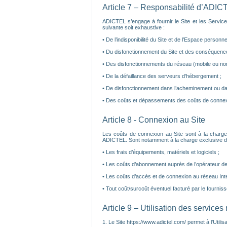
Article 7 – Responsabilité d’ADIC
ADICTEL s’engage à fournir le Site et les Service
suivante soit exhaustive :
• De l’indisponibilité du Site et de l’Espace personnel 
• Du disfonctionnement du Site et des conséquence
• Des disfonctionnements du réseau (mobile ou non
• De la défaillance des serveurs d’hébergement ;
• De disfonctionnement dans l’acheminement ou da
• Des coûts et dépassements des coûts de connexi
Article 8 - Connexion au Site
Les coûts de connexion au Site sont à la charge
ADICTEL. Sont notamment à la charge exclusive de l’
• Les frais d’équipements, matériels et logiciels ;
• Les coûts d’abonnement auprès de l’opérateur de t
• Les coûts d’accès et de connexion au réseau Inte
• Tout coût/surcoût éventuel facturé par le fourniss
Article 9 – Utilisation des services
1. Le Site https://www.adictel.com/ permet à l’Utilis