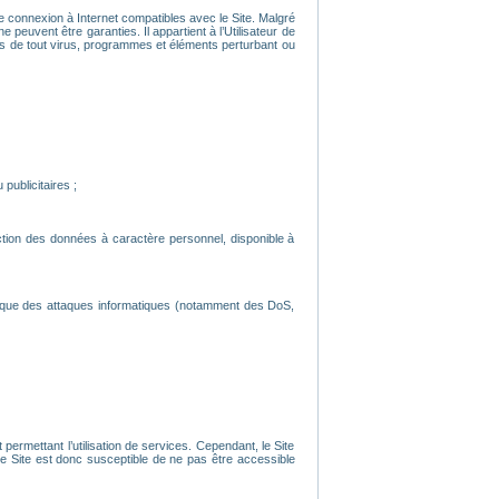
’une connexion à Internet compatibles avec le Site. Malgré
 peuvent être garanties. Il appartient à l’Utilisateur de
nués de tout virus, programmes et éléments perturbant ou
publicitaires ;
ection des données à caractère personnel, disponible à
s que des attaques informatiques (notamment des DoS,
ermettant l’utilisation de services. Cependant, le Site
 Site est donc susceptible de ne pas être accessible