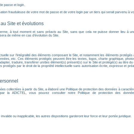
 de passe et login.
tion frauduleuse de votre mot de passe et de votre login par un tiers qui serait parvenu à vou
au Site et évolutions
terme, à tout moment et sans préavis au Site, sans que cela ne puisse donner lieu à un
en sera de même en cas d’évolution du Site.
ectuelle sur l’intégralité des éléments composant le Site, et notamment les éléments protégés a
nnées, etc. Ces éléments protégés peuvent être les textes, logos, charte graphique, phot
dapter, traduire, transférer un/des élément(s) présent(s) sur le Site et protégé(s) au titre du 
protégés par le droit de la propriété intellectuelle sans autorisation écrite, expresse et préa
personnel
s collectées à partir du Site, a élaboré une Politique de protection des données à caractèr
 par la ADICTEL, vous pouvez consulter notre Politique de protection des données
alide ou inapplicable, les autres dispositions garderont leur force et leur portée juridique.