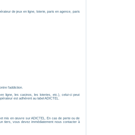
érateur de jeux en ligne, loterie, paris en agence, paris
tre l’addiction.
ligne, les casinos, les loteries, etc.), celui-ci peut
opérateur est adhérent au label ADICTEL.
tion et mis en œuvre sur ADICTEL. En cas de perte ou de
r un tiers, vous devez immédiatement nous contacter à