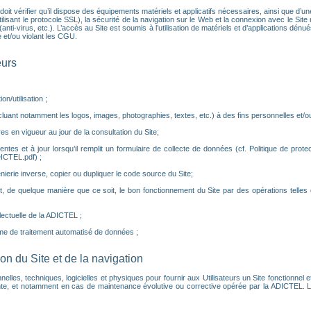
eur doit vérifier qu’il dispose des équipements matériels et applicatifs nécessaires, ainsi que d
isant le protocole SSL), la sécurité de la navigation sur le Web et la connexion avec le Site ne
nti-virus, etc.). L’accès au Site est soumis à l’utilisation de matériels et d’applications dé
 et/ou violant les CGU.
eurs
n/utilisation ;
luant notamment les logos, images, photographies, textes, etc.) à des fins personnelles et/ou 
es en vigueur au jour de la consultation du Site;
tes et à jour lorsqu’il remplit un formulaire de collecte de données (cf. Politique de prot
ICTEL.pdf) ;
nierie inverse, copier ou dupliquer le code source du Site;
, de quelque manière que ce soit, le bon fonctionnement du Site par des opérations telle
llectuelle de la ADICTEL ;
me de traitement automatisé de données ;
tion du Site et de la navigation
, techniques, logicielles et physiques pour fournir aux Utilisateurs un Site fonctionnel et p
e, et notamment en cas de maintenance évolutive ou corrective opérée par la ADICTEL. Le