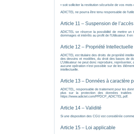
• soit solliciter la restitution sécurisée de vos mots
ADICTEL ne pourra être tenu responsable de l'utilisa
Article 11 – Suspension de l’accès 
ADICTEL se réserve la possibilité de mettre un 
dommages et intérêts au profit de l’Utilisateur. Il 
Article 12 – Propriété Intellectuelle
ADICTEL est titulaire des droits de propriété intell
des dessins et modèles, du droit des bases de do
L’Utilisateur ne peut donc reproduire, représenter, a
aucune opération n’est possible sur de les éléments 
intellectuelle.
Article 13 – Données à caractère 
ADICTEL, responsable de traitement pour les donnée
plus sur la protection des données traitées
https://www.adictel.com/PPDCP_ADICTEL.pdf.
Article 14 – Validité
Si une disposition des CGU est considérée comme inv
Article 15 – Loi applicable