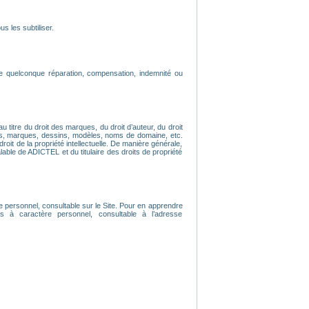
s les subtiliser.
e quelconque réparation, compensation, indemnité ou
u titre du droit des marques, du droit d’auteur, du droit
os, marques, dessins, modèles, noms de domaine, etc.
droit de la propriété intellectuelle. De manière générale,
lable de ADICTEL et du titulaire des droits de propriété
e personnel, consultable sur le Site. Pour en apprendre
 à caractère personnel, consultable à l’adresse