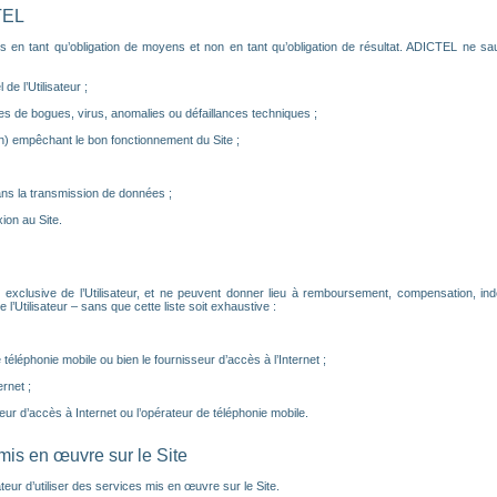
TEL
s en tant qu’obligation de moyens et non en tant qu’obligation de résultat. ADICTEL ne sau
de l’Utilisateur ;
s de bogues, virus, anomalies ou défaillances techniques ;
) empêchant le bon fonctionnement du Site ;
ns la transmission de données ;
on au Site.
 exclusive de l’Utilisateur, et ne peuvent donner lieu à remboursement, compensation, i
Utilisateur – sans que cette liste soit exhaustive :
éléphonie mobile ou bien le fournisseur d’accès à l’Internet ;
rnet ;
eur d’accès à Internet ou l’opérateur de téléphonie mobile.
 mis en œuvre sur le Site
ateur d’utiliser des services mis en œuvre sur le Site.