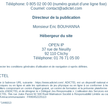
Téléphone: 0 805 02 00 00 (numéro gratuit d'une ligne fixe)
Courriel: contact@adictel.com
Directeur de la publication
Monsieur Eric BOUHANNA
Hébergeur du site
OPEN IP
37 rue de Neuilly
92 110 Clichy
Téléphone: 01 76 71 05 00
ter les conditions générales d'utilisation et de navigation ci-après définies.
ICTEL
 à l’adresse URL suivante : https://www.adictel.com/. ADICTEL est un dispositif national et
ques ou en ligne et aide les opérateurs de jeu physique ou en ligne à se conformer à leurs 
lers comprenant un centre d’appel gratuit, un centre de formation et la présente plateforme a
près d’ADICTEL et de désigner le « Délégué Jeu Responsable ». L’utilisation des Services es
DICTEL 7bis rue Jules Parent 92 500 Rueil Malmaison Société à Responsabilité Limitée au ca
VA intracommunautaire : FR80452225113
 N°1446013