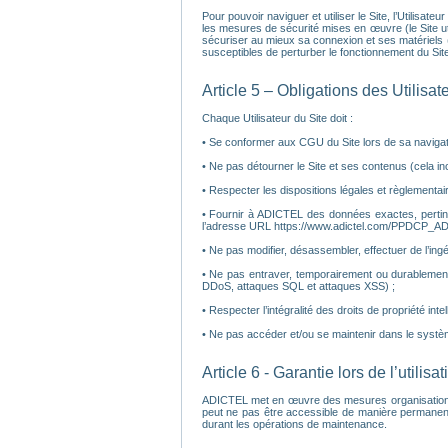
Pour pouvoir naviguer et utiliser le Site, l’Utilisat
les mesures de sécurité mises en œuvre (le Site util
sécuriser au mieux sa connexion et ses matériels (a
susceptibles de perturber le fonctionnement du Site
Article 5 – Obligations des Utilisat
Chaque Utilisateur du Site doit :
• Se conformer aux CGU du Site lors de sa navigatio
• Ne pas détourner le Site et ses contenus (cela inc
• Respecter les dispositions légales et règlementair
• Fournir à ADICTEL des données exactes, pertinen
l’adresse URL https://www.adictel.com/PPDCP_AD
• Ne pas modifier, désassembler, effectuer de l’ingé
• Ne pas entraver, temporairement ou durablement
DDoS, attaques SQL et attaques XSS) ;
• Respecter l’intégralité des droits de propriété inte
• Ne pas accéder et/ou se maintenir dans le systè
Article 6 - Garantie lors de l’utilisa
ADICTEL met en œuvre des mesures organisationnelles
peut ne pas être accessible de manière permanent
durant les opérations de maintenance.