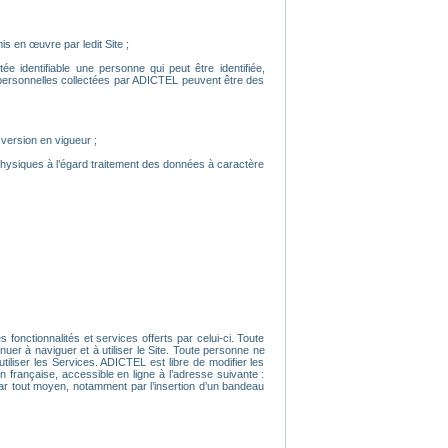
is en œuvre par ledit Site ;
e identifiable une personne qui peut être identifiée,
 personnelles collectées par ADICTEL peuvent être des
 version en vigueur ;
physiques à l’égard traitement des données à caractère
 fonctionnalités et services offerts par celui-ci. Toute
uer à naviguer et à utiliser le Site. Toute personne ne
iliser les Services. ADICTEL est libre de modifier les
n française, accessible en ligne à l’adresse suivante :
 par tout moyen, notamment par l’insertion d’un bandeau