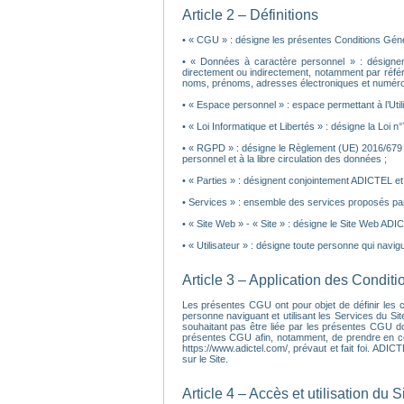
Article 2 – Définitions
• « CGU » : désigne les présentes Conditions Général
• « Données à caractère personnel » : désignent 
directement ou indirectement, notamment par réfé
noms, prénoms, adresses électroniques et numéros
• « Espace personnel » : espace permettant à l’Ut
• « Loi Informatique et Libertés » : désigne la Loi n
• « RGPD » : désigne le Règlement (UE) 2016/679 d
personnel et à la libre circulation des données ;
• « Parties » : désignent conjointement ADICTEL et l’
• Services » : ensemble des services proposés par
• « Site Web » - « Site » : désigne le Site Web ADI
• « Utilisateur » : désigne toute personne qui navigue
Article 3 – Application des Condit
Les présentes CGU ont pour objet de définir les con
personne naviguant et utilisant les Services du Sit
souhaitant pas être liée par les présentes CGU do
présentes CGU afin, notamment, de prendre en compt
https://www.adictel.com/, prévaut et fait foi. ADI
sur le Site.
Article 4 – Accès et utilisation du S