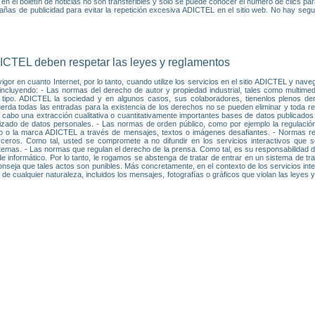
 en el boletín de noticias no son transferibles y sólo se puede conocer el número de clics pa
ñas de publicidad para evitar la repetición excesiva ADICTEL en el sitio web. No hay segui
ADICTEL deben respetar las leyes y reglamentos
gor en cuanto Internet, por lo tanto, cuando utilize los servicios en el sitio ADICTEL y nave
incluyendo: - Las normas del derecho de autor y propiedad industrial, tales como multimedia
ipo. ADICTEL la sociedad y en algunos casos, sus colaboradores, tienenlos plenos derec
erda todas las entradas para la existencia de los derechos no se pueden eliminar y toda rep
a cabo una extracción cualitativa o cuantitativamente importantes bases de datos publicados
zado de datos personales. - Las normas de orden público, como por ejemplo la regulación 
uario o la marca ADICTEL a través de mensajes, textos o imágenes desafiantes. - Normas rel
ceros. Como tal, usted se compromete a no difundir en los servicios interactivos que 
emas. - Las normas que regulan el derecho de la prensa. Como tal, es su responsabilidad de 
e informático. Por lo tanto, le rogamos se abstenga de tratar de entrar en un sistema de t
onseja que tales actos son punibles. Más concretamente, en el contexto de los servicios int
 de cualquier naturaleza, incluidos los mensajes, fotografías o gráficos que violan las leyes