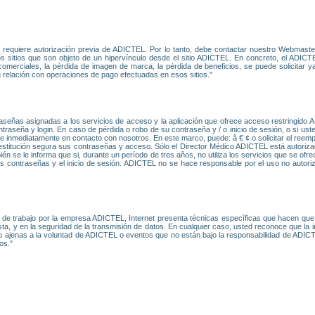
L requiere autorización previa de ADICTEL. Por lo tanto, debe contactar nuestro Webmast
os sitios que son objeto de un hipervínculo desde el sitio ADICTEL. En concreto, el ADICTE
erciales, la pérdida de imagen de marca, la pérdida de beneficios, se puede solicitar ya 
en relación con operaciones de pago efectuadas en esos sitios."
aseñas asignadas a los servicios de acceso y la aplicación que ofrece acceso restringido 
traseña y login. En caso de pérdida o robo de su contraseña y / o inicio de sesión, o si u
e inmediatamente en contacto con nosotros. En este marco, puede: â € ¢ o solicitar el reemp
a restitución segura sus contraseñas y acceso. Sólo el Director Médico ADICTEL está autoriz
én se le informa que si, durante un período de tres años, no utiliza los servicios que se o
s contraseñas y el inicio de sesión. ADICTEL no se hace responsable por el uso no autor
de trabajo por la empresa ADICTEL, Internet presenta técnicas específicas que hacen que 
ta, y en la seguridad de la transmisión de datos. En cualquier caso, usted reconoce que la i
 o ajenas a la voluntad de ADICTEL o eventos que no están bajo la responsabilidad de ADI
os."