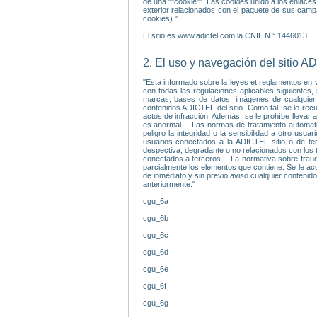
de una ""cookie"". Las cookies unido a los enlaces
exterior relacionados con el paquete de sus campa
cookies)."
El sitio es www.adictel.com la CNIL N ° 1446013
2. El uso y navegación del sitio 
"Esta informado sobre la leyes et reglamentos en vi
con todas las regulaciones aplicables siguientes, 
marcas, bases de datos, imágenes de cualquier t
contenidos ADICTEL del sitio. Como tal, se le recu
actos de infracción. Además, se le prohíbe llevar 
es anormal. - Las normas de tratamiento automati
peligro la integridad o la sensibilidad a otro us
usuarios conectados a la ADICTEL sitio o de ter
despectiva, degradante o no relacionados con los t
conectados a terceros. - La normativa sobre fraud
parcialmente los elementos que contiene. Se le ac
de inmediato y sin previo aviso cualquier contenido
anteriormente."
cgu_6a
cgu_6b
cgu_6c
cgu_6d
cgu_6e
cgu_6f
cgu_6g