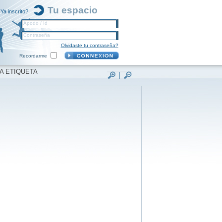
Tu espacio
Ya inscrito?
Apodo / Id
Contraseña
Olvidaste tu contraseña?
Recordarme
A ETIQUETA