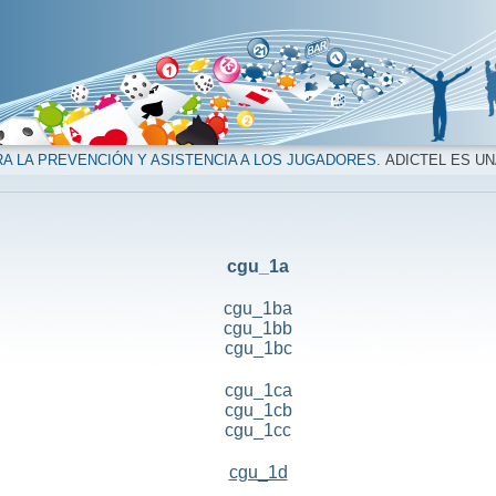
A LA PREVENCIÓN Y ASISTENCIA A LOS JUGADORES.
ADICTEL ES UN
cgu_1a
cgu_1ba
cgu_1bb
cgu_1bc
cgu_1ca
cgu_1cb
cgu_1cc
cgu_1d