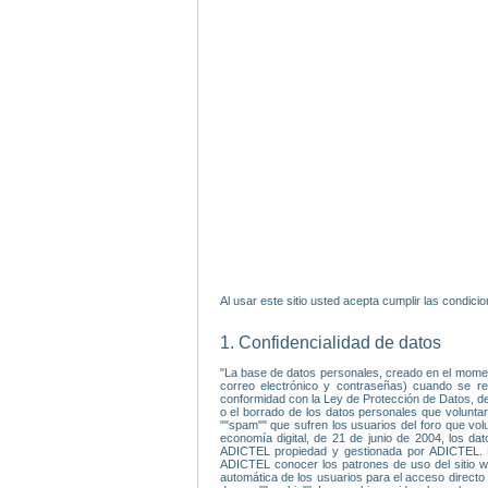
Al usar este sitio usted acepta cumplir las condic
1. Confidencialidad de datos
"La base de datos personales, creado en el moment
correo electrónico y contraseñas) cuando se reg
conformidad con la Ley de Protección de Datos, de 
o el borrado de los datos personales que volunta
""spam"" que sufren los usuarios del foro que vol
economía digital, de 21 de junio de 2004, los dat
ADICTEL propiedad y gestionada por ADICTEL. Da
ADICTEL conocer los patrones de uso del sitio web
automática de los usuarios para el acceso directo