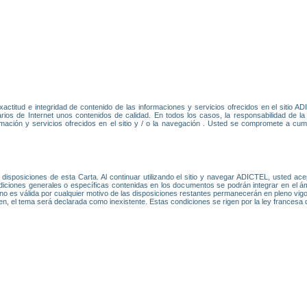
xactitud e integridad de contenido de las informaciones y servicios ofrecidos en el sitio
uarios de Internet unos contenidos de calidad. En todos los casos, la responsabilidad de
rmación y servicios ofrecidos en el sitio y / o la navegación . Usted se compromete a cump
disposiciones de esta Carta. Al continuar utilizando el sitio y navegar ADICTEL, usted ac
iciones generales o específicas contenidas en los documentos se podrán integrar en el á
no es válida por cualquier motivo de las disposiciones restantes permanecerán en pleno vigor 
eren, el tema será declarada como inexistente. Estas condiciones se rigen por la ley frances