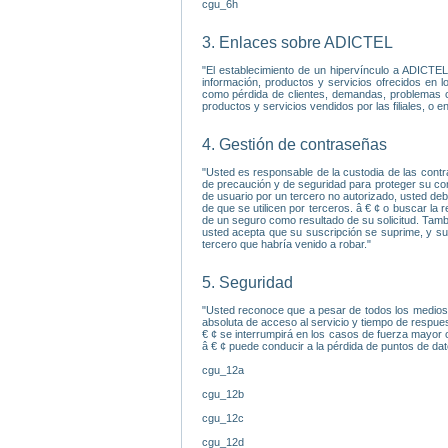
cgu_6h
3. Enlaces sobre ADICTEL
"El establecimiento de un hipervínculo a ADICTE
información, productos y servicios ofrecidos en l
como pérdida de clientes, demandas, problemas com
productos y servicios vendidos por las filiales, o 
4. Gestión de contraseñas
"Usted es responsable de la custodia de las contr
de precaución y de seguridad para proteger su con
de usuario por un tercero no autorizado, usted deb
de que se utilicen por terceros. â € ¢ o buscar l
de un seguro como resultado de su solicitud. Tambi
usted acepta que su suscripción se suprime, y su
tercero que habría venido a robar."
5. Seguridad
"Usted reconoce que a pesar de todos los medios 
absoluta de acceso al servicio y tiempo de respues
€ ¢ se interrumpirá en los casos de fuerza mayor
â € ¢ puede conducir a la pérdida de puntos de dat
cgu_12a
cgu_12b
cgu_12c
cgu_12d