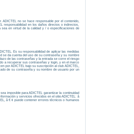
er. ADICTEL no se hace responsable por el contenido,
L responsabilidad en los daños directos o indirectos,
sea en virtud de la calidad y / o especificaciones de
ADICTEL. Es su responsabilidad de aplicar las medidas
sted se da cuenta del uso de su contraseña y su nombre
lazo de las contraseñas y la entrada se corre el riesgo
ado a recuperar sus contraseñas y login, y en el marco
frecen por ADICTEL bajo su suscripción al club ADICTEL,
izado de su contraseña y su nombre de usuario por un
sea imposible para ADICTEL garantizar la continuidad
nformación y servicios ofrecidos en el sitio ADICTEL: â
CTEL, â € ¢ puede contener errores técnicos o humanos