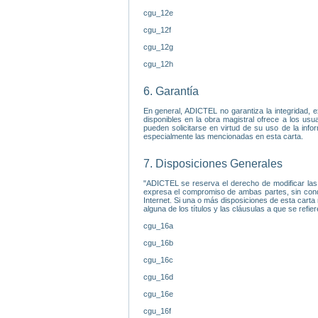
cgu_12e
cgu_12f
cgu_12g
cgu_12h
6. Garantía
En general, ADICTEL no garantiza la integridad, e
disponibles en la obra magistral ofrece a los us
pueden solicitarse en virtud de su uso de la info
especialmente las mencionadas en esta carta.
7. Disposiciones Generales
"ADICTEL se reserva el derecho de modificar las 
expresa el compromiso de ambas partes, sin cond
Internet. Si una o más disposiciones de esta carta 
alguna de los títulos y las cláusulas a que se refi
cgu_16a
cgu_16b
cgu_16c
cgu_16d
cgu_16e
cgu_16f