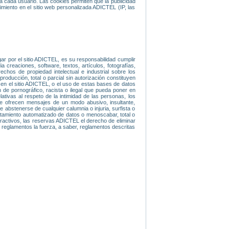
ra cada usuario. Las cookies permiten que la publicidad
miento en el sitio web personalizada ADICTEL (IP, las
gar por el sitio ADICTEL, es su responsabilidad cumplir
 creaciones, software, textos, artículos, fotografías,
hos de propiedad intelectual e industrial sobre los
roducción, total o parcial sin autorización constituyen
 en el sitio ADICTEL, o el uso de estas bases de datos
de pornográfico, racista o ilegal que pueda poner en
ativas al respeto de la intimidad de las personas, los
se ofrecen mensajes de un modo abusivo, insultante,
abstenerse de cualquier calumnia o injuria, surfista o
ratamiento automatizado de datos o menoscabar, total o
eractivos, las reservas ADICTEL el derecho de eliminar
 y reglamentos la fuerza, a saber, reglamentos descritas