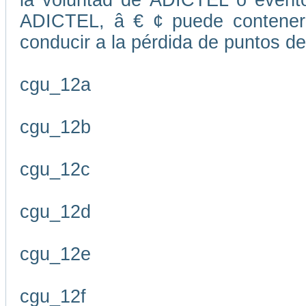
la voluntad de ADICTEL o evento
ADICTEL, â € ¢ puede contener
conducir a la pérdida de puntos de
cgu_12a
cgu_12b
cgu_12c
cgu_12d
cgu_12e
cgu_12f