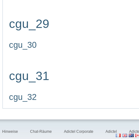
cgu_29
cgu_30
cgu_31
cgu_32
Hinweise
Chat-Räume
Adictel Corporate
Adictel
Adict