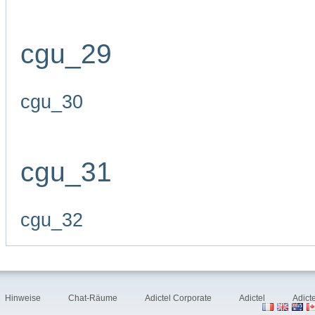
cgu_29
cgu_30
cgu_31
cgu_32
Hinweise
Chat-Räume
Adictel Corporate
Adictel
Adict