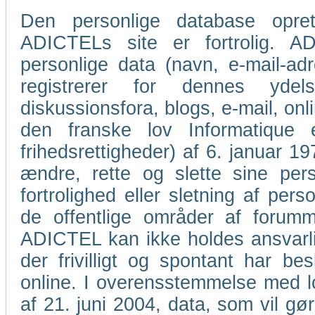
Den personlige database oprett
ADICTELs site er fortrolig. AD
personlige data (navn, e-mail-a
registrerer for dennes ydel
diskussionsfora, blogs, e-mail, o
den franske lov Informatique
frihedsrettigheder) af 6. januar 1978
ændre, rette og slette sine per
fortrolighed eller sletning af pers
de offentlige områder af forumme
ADICTEL kan ikke holdes ansvarlig
der frivilligt og spontant har bes
online. I overensstemmelse med lov
af 21. juni 2004, data, som vil gør