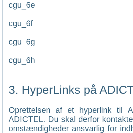
cgu_6e
cgu_6f
cgu_6g
cgu_6h
3. HyperLinks på ADIC
Oprettelsen af et hyperlink til
ADICTEL. Du skal derfor kontakt
omstændigheder ansvarlig for indho