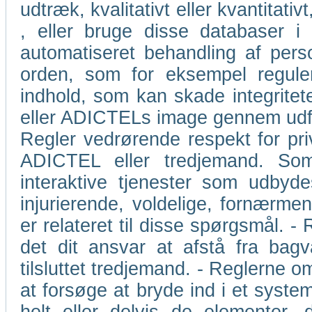
udtræk, kvalitativt eller kvantita
, eller bruge disse databaser 
automatiseret behandling af perso
orden, som for eksempel regulerin
indhold, som kan skade integritet
eller ADICTELs image gennem udford
Regler vedrørende respekt for priv
ADICTEL eller tredjemand. So
interaktive tjenester som udbyd
injurierende, voldelige, fornærm
er relateret til disse spørgsmål. -
det dit ansvar at afstå fra bagv
tilsluttet tredjemand. - Reglerne 
at forsøge at bryde ind i et system