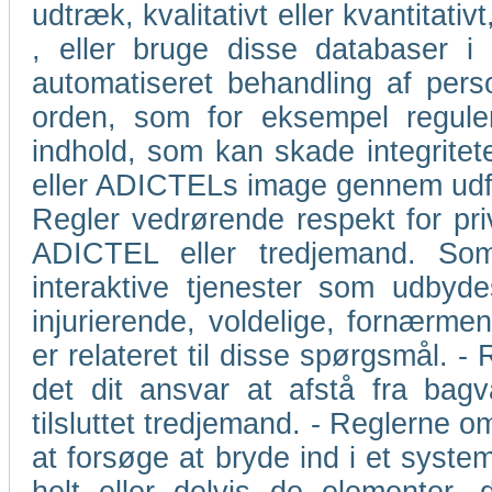
udtræk, kvalitativt eller kvantita
, eller bruge disse databaser 
automatiseret behandling af perso
orden, som for eksempel regulerin
indhold, som kan skade integritet
eller ADICTELs image gennem udford
Regler vedrørende respekt for priv
ADICTEL eller tredjemand. So
interaktive tjenester som udbyd
injurierende, voldelige, fornærm
er relateret til disse spørgsmål. -
det dit ansvar at afstå fra bagv
tilsluttet tredjemand. - Reglerne 
at forsøge at bryde ind i et system