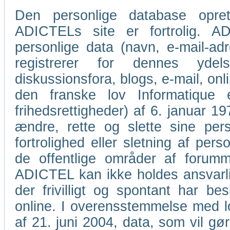
Den personlige database oprett
ADICTELs site er fortrolig. AD
personlige data (navn, e-mail-a
registrerer for dennes ydel
diskussionsfora, blogs, e-mail, o
den franske lov Informatique
frihedsrettigheder) af 6. januar 1978
ændre, rette og slette sine per
fortrolighed eller sletning af pers
de offentlige områder af forumme
ADICTEL kan ikke holdes ansvarlig
der frivilligt og spontant har bes
online. I overensstemmelse med lov
af 21. juni 2004, data, som vil gør