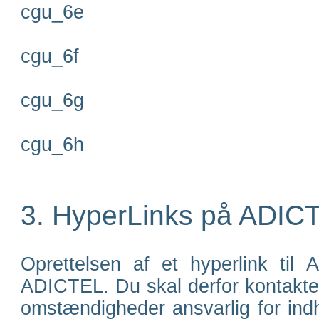
cgu_6e
cgu_6f
cgu_6g
cgu_6h
3. HyperLinks på ADIC
Oprettelsen af et hyperlink til
ADICTEL. Du skal derfor kontakt
omstændigheder ansvarlig for indho