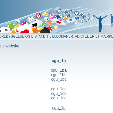
OREBYGGELSE OG BISTAND TIL LUDOMANER.
ADICTEL ER ET MÆRK
els website
cgu_1a
cgu_1ba
cgu_1bb
cgu_1bc
cgu_1ca
cgu_1cb
cgu_1cc
cgu_1d