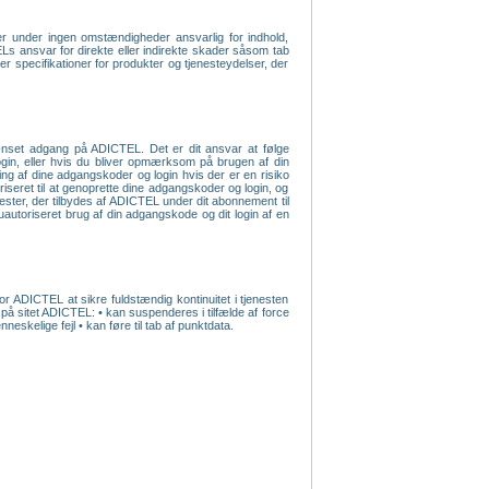
r under ingen omstændigheder ansvarlig for indhold,
ELs ansvar for direkte eller indirekte skader såsom tab
ler specifikationer for produkter og tjenesteydelser, der
rænset adgang på ADICTEL. Det er dit ansvar at følge
 login, eller hvis du bliver opmærksom på brugen af din
ng af dine adgangskoder og login hvis der er en risiko
iseret til at genoprette dine adgangskoder og login, og
ester, der tilbydes af ADICTEL under dit abonnement til
autoriseret brug af din adgangskode og dit login af en
or ADICTEL at sikre fuldstændig kontinuitet i tjenesten
 på sitet ADICTEL: • kan suspenderes i tilfælde af force
skelige fejl • kan føre til tab af punktdata.