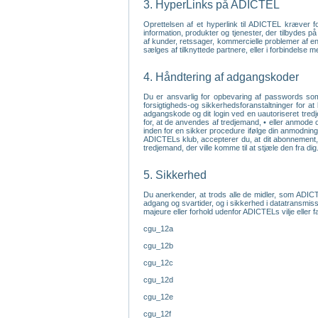
3. HyperLinks på ADICTEL
Oprettelsen af et hyperlink til ADICTEL kræver 
information, produkter og tjenester, der tilbydes 
af kunder, retssager, kommercielle problemer af enhv
sælges af tilknyttede partnere, eller i forbindelse 
4. Håndtering af adgangskoder
Du er ansvarlig for opbevaring af passwords som 
forsigtigheds-og sikkerhedsforanstaltninger for at
adgangskode og dit login ved en uautoriseret tredj
for, at de anvendes af tredjemand, • eller anmode 
inden for en sikker procedure ifølge din anmodning
ADICTELs klub, accepterer du, at dit abonnement, l
tredjemand, der ville komme til at stjæle den fra dig
5. Sikkerhed
Du anerkender, at trods alle de midler, som ADICTE
adgang og svartider, og i sikkerhed i datatransmiss
majeure eller forhold udenfor ADICTELs vilje eller 
cgu_12a
cgu_12b
cgu_12c
cgu_12d
cgu_12e
cgu_12f