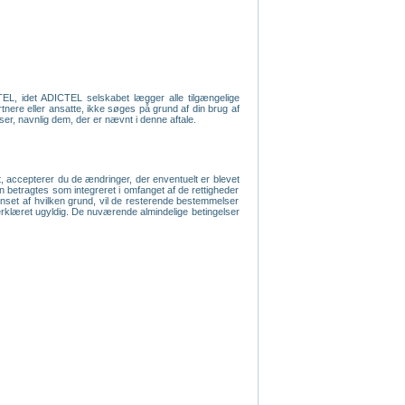
TEL, idet ADICTEL selskabet lægger alle tilgængelige
rtnere eller ansatte, ikke søges på grund af din brug af
lser, navnlig dem, der er nævnt i denne aftale.
, accepterer du de ændringer, der enventuelt er blevet
an betragtes som integreret i omfanget af de rettigheder
anset af hvilken grund, vil de resterende bestemmelser
ive erklæret ugyldig. De nuværende almindelige betingelser