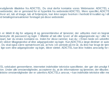
forudgående tilladelse fra ADICTEL. Du skal derfor kontakte vores Webmaster. ADICTEL e
på websteder, der er genstand for et hyperlink fra webstedet ADICTEL. Mere specifikt, ADICT
er art, tab af image, tab af fortjeneste, kan ikke søges hverken i henhold til kvalitet og / el
med betalingstransaktioner foretaget på disse websteder.
er tildelt til dig for adgang til og gennemførelse af tjenester, der udbydes med en beg
 beskytte dit password og login. I tilfælde af tab eller tyveri af din adgangskode og / eller
epart, bør du straks kontakte os. Inden for disse rammer, kan du: • Enten bede om udskiftni
om sikker tilbagegivelse af dine adgangskoder og login. Kun ADICTELs læge direktør er autor
. Du skal også være opmærksom på, at hvis i en periode på tre år, du ikke har brugt de tjen
ige som dine adgangskoder og login, bliver slettet. ADICTEL kan ikke holdes ansvarlig for u
.
L selskabet gennemfører, internettet indeholder tekniske specifiteter, der gør det umuligt f
ion. Under alle omstændigheder, accepterer du, at de informationer og tjenester, der tilbydes
faktiske omstændigheder der er udenfors ADICTELs ansvar, • kan indeholde tekniske eller menne