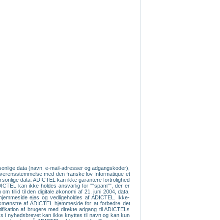
ersonlige data (navn, e-mail-adresser og adgangskoder),
 overensstemmelse med den franske lov Informatique et
 personlige data. ADICTEL kan ikke garantere fortrolighed
 ADICTEL kan ikke holdes ansvarlig for ""spam"", der er
 tillid til den digitale økonomi af 21. juni 2004, data,
s hjemmeside ejes og vedligeholdes af ADICTEL. Ikke-
ugsmønstre af ADICTEL hjemmeside for at forbedre det
tifikation af brugere med direkte adgang til ADICTELs
nks i nyhedsbrevet kan ikke knyttes til navn og kan kun