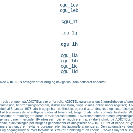
cgu_1ea
cgu_1eb
cgu_1f
cgu_1g
cgu_1h
cgu_1ia
cgu_1ib
cgu_1ic
cgu_1id
olde ADICTELs betingelser for brug og navigation, som defineret nedenfor.
r registreringen på ADICTELs site er fortrolig. ADICTEL garanterer også fortroligheden af p
hjemmeside, begrænsningsprogram, diskussionsfora, blogs, e-mail, online undersøgelser). I
r) af 6. januar 1978, alle brugere har ret til indsigt og ret til at ændre, rette og slette sine
endt af brugeren i de offentlige områder af forummet, blogs, chats, eller i private beskeder.
 besluttet at offentliggøre deres e-mail-adresse online. I overensstemmelse med lovgivningen om
brugernes vaner (herunder IP-adresser), der er involveret i at skabe indhold på ADICTEL
øgende, sidevisninger per bruger i gennemsnit) er analyseret af ADICTEL fot at kende br
ormere annoncører, reklame bureauer eller institutionelle annoncører. Den automatiske iden
 og adgangskode til hver forbindelse kræver etablering af en cookie. Cookies knyttet til li