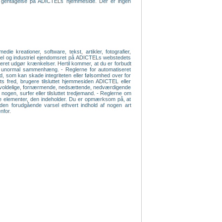
ven gentagelse på ADICTELs hjemmeside. Der er ingen
e kreationer, software, tekst, artikler, fotografier,
ektuel og industriel ejendomsret på ADICTELs webstedets
iseret udgør krænkelser. Hertil kommer, at du er forbudt
 en unormal sammenhæng. - Reglerne for automatiseret
old, som kan skade integriteten eller følsomhed over for
s fred, brugere tilsluttet hjemmesiden ADICTEL eller
e, voldelige, fornærmende, nedsættende, nedværdigende
 nogen, surfer eller tilsluttet tredjemand. - Reglerne om
s de elementer, den indeholder. Du er opmærksom på, at
 uden forudgående varsel ethvert indhold af nogen art
nfor.