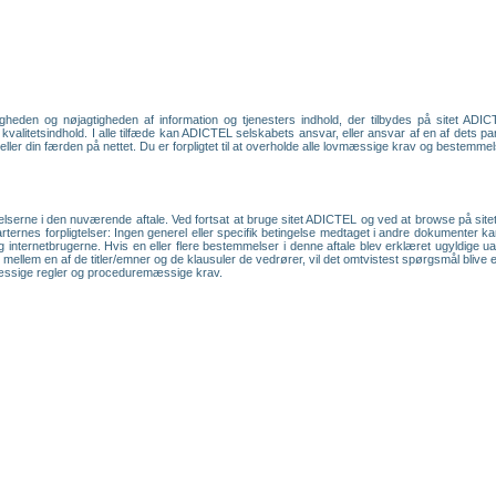
heden og nøjagtigheden af information og tjenesters indhold, der tilbydes på sitet ADIC
 kvalitetsindhold. I alle tilfæde kan ADICTEL selskabets ansvar, eller ansvar af en af dets pa
/ eller din færden på nettet. Du er forpligtet til at overholde alle lovmæssige krav og bestemme
lserne i den nuværende aftale. Ved fortsat at bruge sitet ADICTEL og ved at browse på sitet
arternes forpligtelser: Ingen generel eller specifik betingelse medtaget i andre dokumenter k
 internetbrugerne. Hvis en eller flere bestemmelser i denne aftale blev erklæret ugyldige u
stvivl mellem en af de titler/emner og de klausuler de vedrører, vil det omtvistest spørgsmål bl
mæssige regler og proceduremæssige krav.