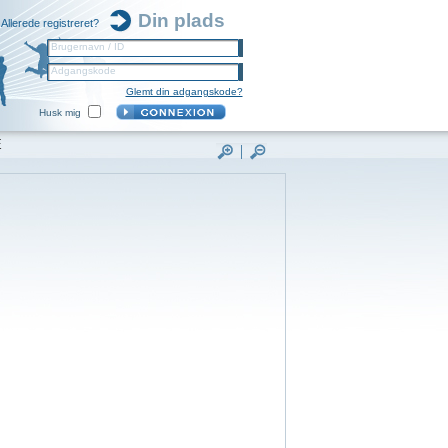
Din plads
Allerede registreret?
Brugernavn / ID
Adgangskode
Glemt din adgangskode?
Husk mig
E