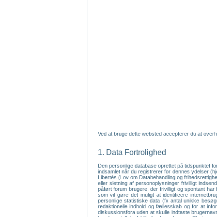
Ved at bruge dette websted accepterer du at overh
1. Data Fortrolighed
Den personlige database oprettet på tidspunktet fo
indsamlet når du registrerer for dennes ydelser (
Libertés (Lov om Databehandling og frihedsrettighede
eller sletning af personoplysninger frivilligt inds
påført forum brugere, der frivilligt og spontant har
som vil gøre det muligt at identificere internet
personlige statistiske data (fx antal unikke bes
redaktionelle indhold og fællesskab og for at inf
diskussionsfora uden at skulle indtaste brugernavn