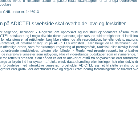
e cookies linked til reklamer tillader at pakke reklamekampagner for at undgå overdre
cookies).
ske CNIL under nr. 1446013
 på ADICTELs webside skal overholde love og forskrifter.
er følgende, herunder: • Reglerne om ophavsret og industriel ejendomsret såsom multimedi
CTEL selskabet og i nogle tilfælde deres partnere, ejer selv de fulde rettigheder til intell
for eksistensen af rettigheder kan ikke slettes, og alle reproduktion, hel eller delvis, uautor
r kvantitativt, af databaser lagt ud på ADICTELs websted , eller bruge disse databaser i
 offentlige orden, som for eksempel regulering af pornografisk, racistisk eller ulovligt indh
rdrende meddelelser, tekster eller billeder. - Regler vedrørende respekt for privatlivet
 de interaktive tjenester som udbydes, ikke vil viderebringe budskaber som er injurierend
rne for retten til pressen. Som sådan er det dit ansvar at afstå fra bagvaskelse eller fornærme
øge at bryde ind i et system af elektronisk databehandling eller forringe, helt eller delvi
i forbindelse med interaktive tjenester, forbeholder ADICTEL sig ret til slette straks og
rafier eller grafik, der overtræder love og regler i kraft, nemlig forordningerne beskrevet ove