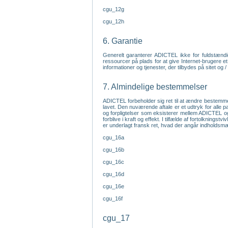
cgu_12g
cgu_12h
6. Garantie
Generelt garanterer ADICTEL ikke for fuldstændig
ressourcer på plads for at give Internet-brugere et
informationer og tjenester, der tilbydes på sitet og 
7. Almindelige bestemmelser
ADICTEL forbeholder sig ret til at ændre bestemme
lavet. Den nuværende aftale er et udtryk for alle p
og forpligtelser som eksisterer mellem ADICTEL og
forblive i kraft og effekt. I tilfælde af fortolkning
er underlagt fransk ret, hvad der angår indholds
cgu_16a
cgu_16b
cgu_16c
cgu_16d
cgu_16e
cgu_16f
cgu_17