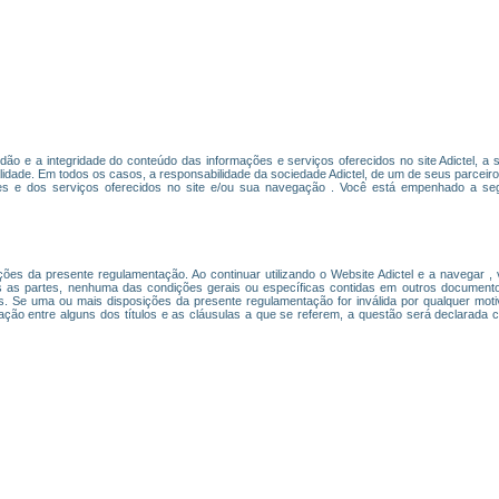
tidão e a integridade do conteúdo das informações e serviços oferecidos no site Adictel, a 
lidade. Em todos os casos, a responsabilidade da sociedade Adictel, de um de seus parceir
ões e dos serviços oferecidos no site e/ou sua navegação . Você está empenhado a segu
osições da presente regulamentação. Ao continuar utilizando o Website Adictel e a navegar
 as partes, nenhuma das condições gerais ou específicas contidas em outros document
utas. Se uma ou mais disposições da presente regulamentação for inválida por qualquer mo
etação entre alguns dos títulos e as cláusulas a que se referem, a questão será declarada 