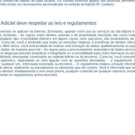
 número de cliques de cada usuário. Os cookies externos ligados aos anúncios permitem
. Não existe um rastreamento personalizado no website da Adictel (IP, cookies).
 Adictel deve respeitar as leis e regulamentos
amentos se aplicam na Internet. Entretanto, quando você usa os serviços do site Adictel e
 incluindo: - As regras sobre direitos autorais e de propriedade industrial, tais como criaç
lquer tipo. A sociedade Adictel e em alguns casos, seus parceiros, são proprietários da in
el. Como tal, você é lembrado que todas as menções relativas à existência de direitos não 
ão. Além disso, você está proibido de realizar uma extração de dados qualitativamente ou qu
dados de maneira anormal. - As regras para o processamento automático de dados pessoai
ou ilegal que possam prejudicar a integridade ou a sensibilidade para outro internauta ou 
ndividual, internautas conectados ao website Adictel ou de terceiros. Como tal, você concord
 pejorativo, degradante ou sem ligação com as questões abordadas. - o regulamento q
r qualquer um,, internauta conectado ou terceiros. - O regulamento relativo à fraude informát
 alterar, totalmente ou parcialmente os elementos que ele contém. Você é informado que tai
o de eliminar imediatamente e sem aviso prévio, qualquer conteúdo de qualquer natureza, inc
lmente os regulamentos acima descritos.