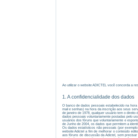
Ao utilizar o website ADICTEL você concorda a res
1. A confidencialidade dos dados
O banco de dados pessoais estabelecido na hora da
mail e senhas) na hora da inscrição aos seus servi
de janeiro de 1978, qualquer usuário tem o direi
dados pessoais voluntariamente postadas pelo usu
usuários dos fóruns que voluntariamente e espont
de Junho de 2004, os dados que permitem a identif
Os dados estatísticos não pessoais (por exemplo:
website Adictel a fim de melhorar o conteúdo editor
aos fóruns de discussão da Adictel, sem precisa