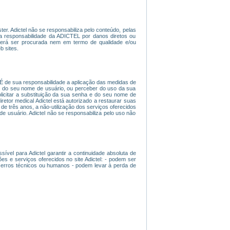
er. Adictel não se responsabiliza pelo conteúdo, pelas
, a responsabilidade da ADICTEL por danos diretos ou
poderá ser procurada nem em termo de qualidade e/ou
 sites.
 É de sua responsabilidade a aplicação das medidas de
 do seu nome de usuário, ou perceber do uso da sua
licitar a substituição da sua senha e do seu nome de
iretor medical Adictel está autorizado a restaurar suas
e três anos, a não-utilização dos serviços oferecidos
e usuário. Adictel não se responsabiliza pelo uso não
ível para Adictel garantir a continuidade absoluta de
 e serviços oferecidos no site Adictel: - podem ser
r erros técnicos ou humanos - podem levar à perda de