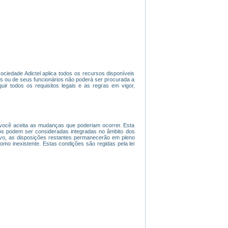
sociedade Adictel aplica todos os recursos disponíveis
os ou de seus funcionários não poderá ser procurada a
ir todos os requisitos legais e as regras em vigor,
 , você aceita as mudanças que poderiam ocorrer. Esta
os podem ser consideradas integradas no âmbito dos
tivo, as disposições restantes permanecerão em pleno
como inexistente. Estas condições são regidas pela lei