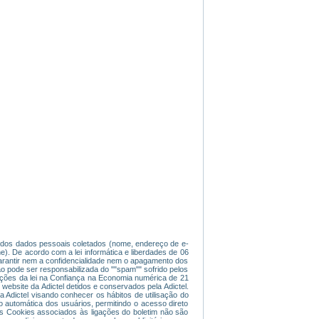
de dos dados pessoais coletados (nome, endereço de e-
ne). De acordo com a lei informática e liberdades de 06
garantir nem a confidencialidade nem o apagamento dos
o pode ser responsabilizada do ""spam"" sofrido pelos
ições da lei na Confiança na Economia numérica de 21
website da Adictel detidos e conservados pela Adictel.
 Adictel visando conhecer os hábitos de utilisação do
ção automática dos usuários, permitindo o acesso direto
Os Cookies associados às ligações do boletim não são