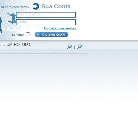
Sua Conta
Já está registrado?
Pseudo/Usuário
Senha
Esqueceu sua senha?
Lembrar
L É UM RÓTULO