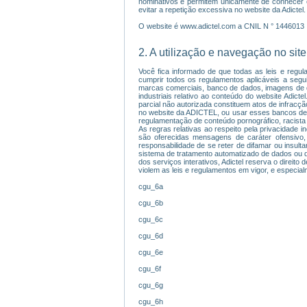
nominativos e permitem unicamente de conhecer o
evitar a repetição excessiva no website da Adictel
O website é www.adictel.com a CNIL N ° 1446013
2. A utilização e navegação no site
Você fica informado de que todas as leis e regul
cumprir todos os regulamentos aplicáveis a seguir,
marcas comerciais, banco de dados, imagens de qua
industriais relativo ao conteúdo do website Adict
parcial não autorizada constituem atos de infracç
no website da ADICTEL, ou usar esses bancos de 
regulamentação de conteúdo pornográfico, racista 
As regras relativas ao respeito pela privacidade i
são oferecidas mensagens de caráter ofensivo,
responsabilidade de se reter de difamar ou insulta
sistema de tratamento automatizado de dados ou de
dos serviços interativos, Adictel reserva o direit
violem as leis e regulamentos em vigor, e especia
cgu_6a
cgu_6b
cgu_6c
cgu_6d
cgu_6e
cgu_6f
cgu_6g
cgu_6h