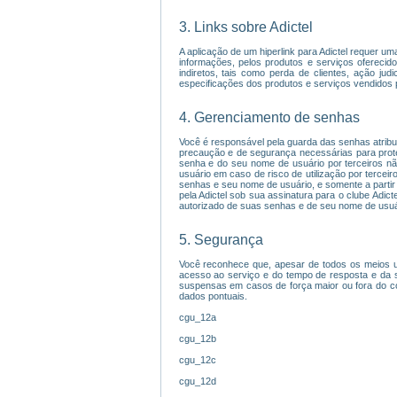
3. Links sobre Adictel
A aplicação de um hiperlink para Adictel requer u
informações, pelos produtos e serviços oferecido
indiretos, tais como perda de clientes, ação j
especificações dos produtos e serviços vendidos
4. Gerenciamento de senhas
Você é responsável pela guarda das senhas atribuí
precaução e de segurança necessárias para prot
senha e do seu nome de usuário por terceiros nã
usuário em caso de risco de utilização por terceir
senhas e seu nome de usuário, e somente a partir
pela Adictel sob sua assinatura para o clube Adic
autorizado de suas senhas e de seu nome de usuári
5. Segurança
Você reconhece que, apesar de todos os meios uti
acesso ao serviço e do tempo de resposta e da s
suspensas em casos de força maior ou fora do con
dados pontuais.
cgu_12a
cgu_12b
cgu_12c
cgu_12d