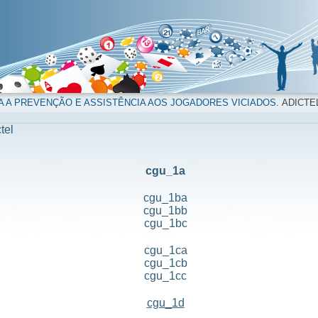
A A PREVENÇÃO E ASSISTÊNCIA AOS JOGADORES VICIADOS.
ADICTE
tel
cgu_1a
cgu_1ba
cgu_1bb
cgu_1bc
cgu_1ca
cgu_1cb
cgu_1cc
cgu_1d