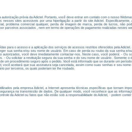
ma autorização prévia da Adictel. Portanto, você deve entrar em contato com o nosso Webmast
s nesses sites acessiveis por uma hiperligação a partir do site Adictel. Especificamente
udicial, problema comercial qualquer, perda de imagem de marca, perda de lucros, não 
 por parceiros associados , nem em termo de operações de pagamento realizadas nestes web
das para o acesso e a aplicação dos serviços de acessos restritos oferecidos pela Adictel.
eger sua senha e/ou seu nome de usuário. Em caso de perda ou roubo da sua senha e/ou
o autorizados, você deve imediatamente contactar-nos. Neste caso, você poderá: - Ou so
os. - Ou solicitar a restituição segura da sua senha e do seu nome de usuário . Somente o d
 de um procedimento seguro após o pedido. Você está informado que se durante um período d
tel, você aceitará que sua assinatura seja cancelada, assim como suas senhas e seu nome d
o por terceiros, os quais poderiam ter lhe roubado.
lizados pela empresa Adictel, a Internet apresenta técnicas específicas que tornam imposs
egurança na transmissão de dados. De qualquer modo, você reconhece que as informações
trole da Adictel ou fatos que não estão sob a responsabilidade do Adictel, - podem conte