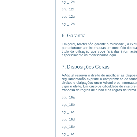
cgu_12e
cgu_12f
cgu_12g
cgu_12h
6. Garantia
Em geral, Adictel não garante a totalidade , a exa
para oferecer aos internautas um conteúdo de qua
título da utilisação que você fará das informaç
especialmente os mencionados aqui.
7. Disposições Gerais
A Adictel reserva o direito de modificar as disp
regulamentação exprime o compromisso de todas
direitos e obrigações entre Adictel e os interna
vigor e efeito. Em caso de dificuldade de interpr
francesa de regras de fundo e as regras de forma.
cgu_16a
cgu_16b
cgu_16c
cgu_16d
cgu_16e
cgu_16f