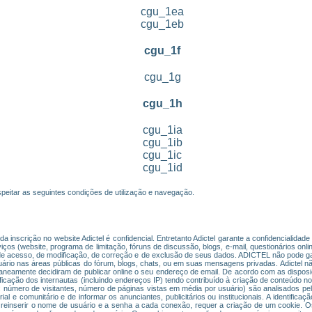
cgu_1ea
cgu_1eb
cgu_1f
cgu_1g
cgu_1h
cgu_1ia
cgu_1ib
cgu_1ic
cgu_1id
peitar as seguintes condições de utilização e navegação.
 inscrição no website Adictel é confidencial. Entretanto Adictel garante a confidencialida
ços (website, programa de limitação, fóruns de discussão, blogs, e-mail, questionários onli
to de acesso, de modificação, de correção e de exclusão de seus dados. ADICTEL não pode 
ário nas áreas públicas do fórum, blogs, chats, ou em suas mensagens privadas. Adictel nã
aneamente decidiram de publicar online o seu endereço de email. De acordo com as dispos
icação dos internautas (incluindo endereços IP) tendo contribuído à criação de conteúdo no 
 número de visitantes, número de páginas vistas em média por usuário) são analisados pela
ial e comunitário e de informar os anunciantes, publicitários ou institucionais. A identifica
r reinserir o nome de usuário e a senha a cada conexão, requer a criação de um cookie. 