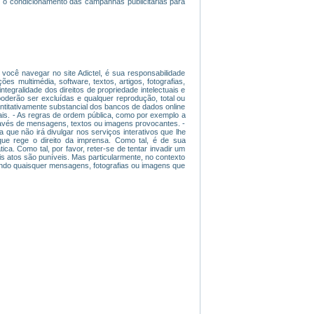
 o condicionamento das campanhas publicitárias para
 você navegar no site Adictel, é sua responsabilidade
ões multimédia, software, textos, artigos, fotografias,
tegralidade dos direitos de propriedade intelectuais e
poderão ser excluídas e qualquer reprodução, total ou
antitativamente substancial dos bancos de dados online
s. - As regras de ordem pública, como por exemplo a
através de mensagens, textos ou imagens provocantes. -
a que não irá divulgar nos serviços interativos que lhe
ue rege o direito da imprensa. Como tal, é de sua
ica. Como tal, por favor, reter-se de tentar invadir um
s atos são puníveis. Mas particularmente, no contexto
luindo quaisquer mensagens, fotografias ou imagens que