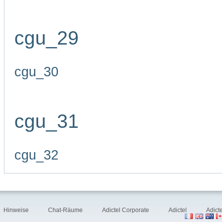
cgu_29
cgu_30
cgu_31
cgu_32
Hinweise
Chat-Räume
Adictel Corporate
Adictel
Adict