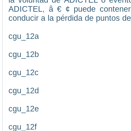
la voluntad de ADICTEL o evento
ADICTEL, â € ¢ puede contener
conducir a la pérdida de puntos de
cgu_12a
cgu_12b
cgu_12c
cgu_12d
cgu_12e
cgu_12f