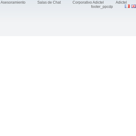
Asesoramiento
Salas de Chat
Corporativo Adictel
Adictel
footer_ppcdp