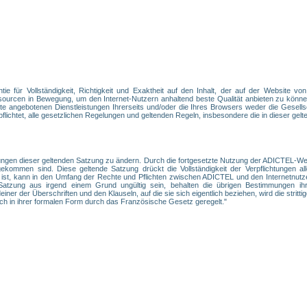
e für Vollständigkeit, Richtigkeit und Exaktheit auf den Inhalt, der auf der Website vo
ourcen in Bewegung, um den Internet-Nutzern anhaltend beste Qualität anbieten zu können
e angebotenen Dienstleistungen Ihrerseits und/oder die Ihres Browsers weder die Gesellsc
ichtet, alle gesetzlichen Regelungen und geltenden Regeln, insbesondere die in dieser gelte
ngen dieser geltenden Satzung zu ändern. Durch die fortgesetzte Nutzung der ADICTEL-Webs
ommen sind. Diese geltende Satzung drückt die Vollständigkeit der Verpflichtungen alle
 ist, kann in den Umfang der Rechte und Pflichten zwischen ADICTEL und den Internetnutz
tzung aus irgend einem Grund ungültig sein, behalten die übrigen Bestimmungen ihre
er der Überschriften und den Klauseln, auf die sie sich eigentlich beziehen, wird die strittige
ch in ihrer formalen Form durch das Französische Gesetz geregelt."