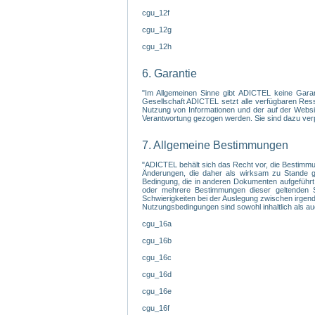
cgu_12f
cgu_12g
cgu_12h
6. Garantie
"Im Allgemeinen Sinne gibt ADICTEL keine Garanti
Gesellschaft ADICTEL setzt alle verfügbaren Ress
Nutzung von Informationen und der auf der Websit
Verantwortung gezogen werden. Sie sind dazu verpfl
7. Allgemeine Bestimmungen
"ADICTEL behält sich das Recht vor, die Bestimmu
Änderungen, die daher als wirksam zu Stande gek
Bedingung, die in anderen Dokumenten aufgeführt
oder mehrere Bestimmungen dieser geltenden Sa
Schwierigkeiten bei der Auslegung zwischen irgendein
Nutzungsbedingungen sind sowohl inhaltlich als au
cgu_16a
cgu_16b
cgu_16c
cgu_16d
cgu_16e
cgu_16f