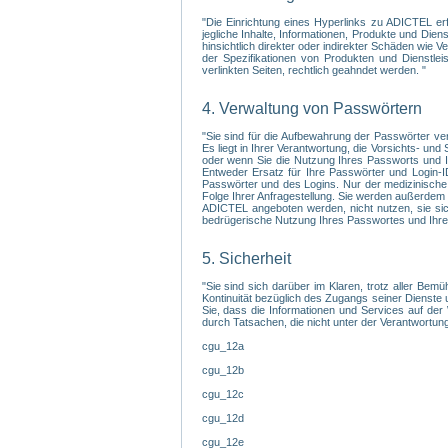
"Die Einrichtung eines Hyperlinks zu ADICTEL er
jegliche Inhalte, Informationen, Produkte und Di
hinsichtlich direkter oder indirekter Schäden wie
der Spezifikationen von Produkten und Dienstlei
verlinkten Seiten, rechtlich geahndet werden. "
4. Verwaltung von Passwörtern
"Sie sind für die Aufbewahrung der Passwörter ve
Es liegt in Ihrer Verantwortung, die Vorsichts- un
oder wenn Sie die Nutzung Ihres Passworts und Ih
Entweder Ersatz für Ihre Passwörter und Login-I
Passwörter und des Logins. Nur der medizinische 
Folge Ihrer Anfragestellung. Sie werden außerdem 
ADICTEL angeboten werden, nicht nutzen, sie sic
bedrügerische Nutzung Ihres Passwortes und Ihres 
5. Sicherheit
"Sie sind sich darüber im Klaren, trotz aller Bem
Kontinuität bezüglich des Zugangs seiner Dienste 
Sie, dass die Informationen und Services auf der
durch Tatsachen, die nicht unter der Verantwortung
cgu_12a
cgu_12b
cgu_12c
cgu_12d
cgu_12e