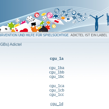
ÄVENTION UND HILFE FÜR SPIELSÜCHTIGE.
ADICTEL IST EIN LABEL
GBs) Adictel
cgu_1a
cgu_1ba
cgu_1bb
cgu_1bc
cgu_1ca
cgu_1cb
cgu_1cc
cgu_1d