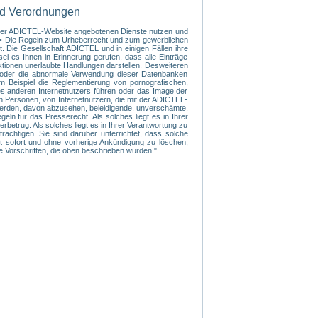
nd Verordnungen
f der ADICTEL-Website angebotenen Dienste nutzen und
s: • Die Regeln zum Urheberrecht und zum gewerblichen
. Die Gesellschaft ADICTEL und in einigen Fällen ihre
ei es Ihnen in Erinnerung gerufen, dass alle Einträge
ktionen unerlaubte Handlungen darstellen. Desweiteren
te oder die abnormale Verwendung dieser Datenbanken
m Beispiel die Reglementierung von pornografischen,
nes anderen Internetnutzers führen oder das Image der
n Personen, von Internetnutzern, die mit der ADICTEL-
 werden, davon abzusehen, beleidigende, unverschämte,
n für das Presserecht. Als solches liegt es in Ihrer
betrug. Als solches liegt es in Ihrer Verantwortung zu
rächtigen. Sie sind darüber unterrichtet, dass solche
rt sofort und ohne vorherige Ankündigung zu löschen,
ie Vorschriften, die oben beschrieben wurden."