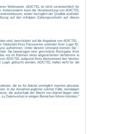
eren Webmaster. ADICTEL ist nicht verantwortlich für
den. Insbesondere kann die Verantwortung von ADICTEL
Gewinneinbusen, weder bezüglich der Qualität und/oder
 Bezug auf den erfolgten Zahlungsverkehr auf diesen
rden sind, beschränkt auf die Angebote von ADICTEL .
er Diebstahl Ihres Passwortes und/oder Ihrer Login-ID,
mit uns aufnehmen. Unter diesem Umstand können Sie: -
- Oder Sie beantragen eine geschützte Rückgabe Ihrer
 das nur im Rahmen eines abgesicherten Verfahrens in
nen von ADICTEL aufgrund Ihres Abonnement des Vereins
 Login gelöscht werden. ADICTEL haftet nicht für die
ufweist, die es für Adictel unmöglich machen absolute
en. In der Annahme jeglicher solcher Fälle, bestätigen
sse, die außerhalb der Macht von Adictel liegen oder
 zu Datenverlust in einigen Bereichen führen könnten."