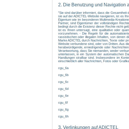
2. Die Benutzung und Navigation 
"Sie sind darüber informiert, dass die Gesamthei
sie auf der ADICTEL-Website navigieren, ist es I
Eigentum wie im besonderen Multimedia-Kreationen,
Partner, sind Eigentümer der vollständigen Recht
bedingt durch die Existenz dieser Rechte nicht ge
ist es Ihnen untersagt, eine qualitative oder q
vorzunehmen. - Die Regeln für die automatisiert
rassistischen oder illegalen Inhalten, von denen 
Marke ADICTEL durch Nachrichten, Texte oder prov
Website verbundene sind, oder von Dritten. Aus di
herabwürdigende, erniedrigende oder Nachrichten,
Verantwortung, dass Sie niemanden, weder verbunde
unterlassen, in ein System der automatischen Dat
Handlungen strafbar sind. Insbesondere im Kontex
einschließlich aller Nachrichten, Fotos oder Grafi
cgu_6a
cgu_6b
cgu_6c
cgu_6d
cgu_6e
cgu_6f
cgu_6g
cgu_6h
3. Verlinkungen auf ADICTEL