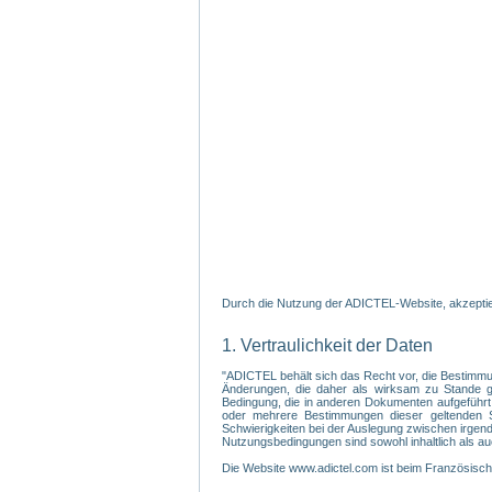
Durch die Nutzung der ADICTEL-Website, akzeptier
1. Vertraulichkeit der Daten
"ADICTEL behält sich das Recht vor, die Bestimmu
Änderungen, die daher als wirksam zu Stande gek
Bedingung, die in anderen Dokumenten aufgeführt
oder mehrere Bestimmungen dieser geltenden Sa
Schwierigkeiten bei der Auslegung zwischen irgendein
Nutzungsbedingungen sind sowohl inhaltlich als au
Die Website www.adictel.com ist beim Französis