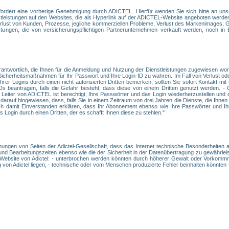
fordert eine vorherige Genehmigung durch ADICTEL. Hierfür wenden Sie sich bitte an uns
enstleistungen auf den Websites, die als Hyperlink auf der ADICTEL-Website angeboten wer
 Verlust von Kunden, Prozesse, jegliche kommerziellen Probleme, Verlust des Markenimages, 
stungen, die von versicherungspflichtigen Partnerunternehmen verkauft werden, noch in
rantwortlich, die Ihnen für die Anmeldung und Nutzung der Dienstleistungen zugewiesen wo
d Sicherheitsmaßnahmen für Ihr Passwort und Ihre Login-ID zu wahren. Im Fall von Verlust od
rer Logins durch einen nicht autorisierten Dritten bemerken, sollten Sie sofort Kontakt 
Ds beantragen, falls die Gefahr besteht, dass diese von einem Dritten genutzt werden. 
Leiter von ADICTEL ist berechtigt, Ihre Passwörter und das Login wiederherzustellen und
darauf hingewiesen, dass, falls Sie in einem Zeitraum von drei Jahren die Dienste, die Ih
h damit Einverstanden erklären, dass Ihr Abonnement ebenso wie Ihre Passwörter und Ihr
Login durch einen Dritten, der es schafft Ihnen diese zu stehlen."
ühungen von Seiten der Adictel-Gesellschaft, dass das Internet technische Besonderheiten a
und Bearbeitungszeiten ebenso wie die der Sicherheit in der Datenübertragung zu gewährleist
 Website von Adictel: - unterbrochen werden könnten durch höherer Gewalt oder Vorkommni
 von Adictel liegen, - technische oder vom Menschen produzierte Fehler beinhalten könnten -