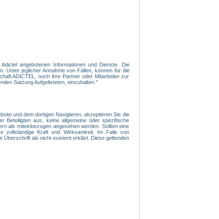
n Adictel angebotenen Informationen und Dienste. Die
. Unter jeglicher Annahme von Fällen, können für die
haft ADICTEL, noch ihre Partner oder Mitarbeiter zur
nden Satzung Aufgelisteten, einzuhalten."
ite und dem dortigen Navigieren, akzeptieren Sie die
r Beteiligten aus, keine allgemeine oder spezifische
ern als miteinbezogen angesehen werden. Sollten eine
 vollständige Kraft und Wirksamkeit. Im Falle von
 Überschrift als nicht existent erklärt. Diese geltenden