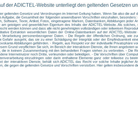
auf der ADICTEL-Website unterliegt den geltenden Gesetzen u
t der geltenden Gesetze und Verordnungen im Internet Geltung haben. Wenn Sie also die au
hre Aufgabe, die Gesamtheit der folgenden anwendbaren Vorschriften einzuhalten, besonder
 Software, Texte, Artikel, Fotos, eingetragene Marken, Datenbanken, Abbildungen jeder Art
e am geistigen und gewerblichen Eigentum des Inhalts der ADICTEL-Website. Als solches, s
löscht werden können und dass alle nicht genehmigten vollständigen oder teilweisen Reprodu
uantitative Extraktion wesentlichen Daten der Online-Datenbanken auf der ADICTEL-Websi
e Verarbeitung personenbezogener Daten. - Die Regeln der öffentlichen Ordnung, wie zu
die Gefahr ausgeht, das sie zu einer Schädigung der Integrität oder der Empfindsamkeit ei
okante Abbildungen gefährden. - Regeln, aus Respekt vor der individuelle Privatsphäre vo
esem Grund verpflichten Sie sich, im Bereich der interaktiven Dienste, die Ihnen angeboten
 die in keinem Zusammenhang mit den behandelten Fragen stehen zu verbreiten. - Die Regel
ne Internetnutzer noch Dritte, verleumden oder beleidigen. - Die Vorschriften über Computer
enverarbeitung einzudringen oder darin enthaltene Elemente ganz oder teilweise zu beeint
t der interaktiven Dienste, behält sich ADICTEL das Recht vor solche Inhalte jeglicher A
ken, die gegen die geltenden Gesetze und Vorschriften verstoßen. Hier gelten insbesondere d