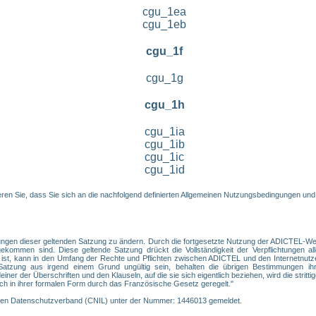
cgu_1ea
cgu_1eb
cgu_1f
cgu_1g
cgu_1h
cgu_1ia
cgu_1ib
cgu_1ic
cgu_1id
en Sie, dass Sie sich an die nachfolgend definierten Allgemeinen Nutzungsbedingungen und
ngen dieser geltenden Satzung zu ändern. Durch die fortgesetzte Nutzung der ADICTEL-Webs
ommen sind. Diese geltende Satzung drückt die Vollständigkeit der Verpflichtungen alle
 ist, kann in den Umfang der Rechte und Pflichten zwischen ADICTEL und den Internetnutz
tzung aus irgend einem Grund ungültig sein, behalten die übrigen Bestimmungen ihre
er der Überschriften und den Klauseln, auf die sie sich eigentlich beziehen, wird die strittige
ch in ihrer formalen Form durch das Französische Gesetz geregelt."
chen Datenschutzverband (CNIL) unter der Nummer: 1446013 gemeldet.