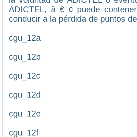
la voluntad de ADICTEL o evento
ADICTEL, â € ¢ puede contener
conducir a la pérdida de puntos de
cgu_12a
cgu_12b
cgu_12c
cgu_12d
cgu_12e
cgu_12f