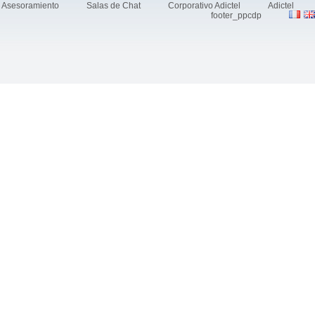
Asesoramiento
Salas de Chat
Corporativo Adictel
Adictel
footer_ppcdp