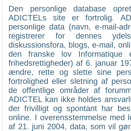
Den personlige database oprett
ADICTELs site er fortrolig. AD
personlige data (navn, e-mail-a
registrerer for dennes ydel
diskussionsfora, blogs, e-mail, o
den franske lov Informatique
frihedsrettigheder) af 6. januar 1978
ændre, rette og slette sine per
fortrolighed eller sletning af pers
de offentlige områder af forumme
ADICTEL kan ikke holdes ansvarlig
der frivilligt og spontant har bes
online. I overensstemmelse med lov
af 21. juni 2004, data, som vil gør