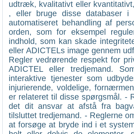
udtræk, kvalitativt eller kvantita
, eller bruge disse databaser 
automatiseret behandling af perso
orden, som for eksempel regulerin
indhold, som kan skade integritet
eller ADICTELs image gennem udford
Regler vedrørende respekt for priv
ADICTEL eller tredjemand. So
interaktive tjenester som udbyd
injurierende, voldelige, fornærm
er relateret til disse spørgsmål. -
det dit ansvar at afstå fra bagv
tilsluttet tredjemand. - Reglerne 
at forsøge at bryde ind i et system