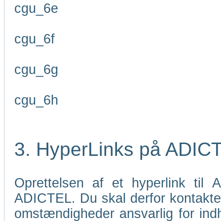
cgu_6e
cgu_6f
cgu_6g
cgu_6h
3. HyperLinks på ADIC
Oprettelsen af et hyperlink til
ADICTEL. Du skal derfor kontakt
omstændigheder ansvarlig for indho