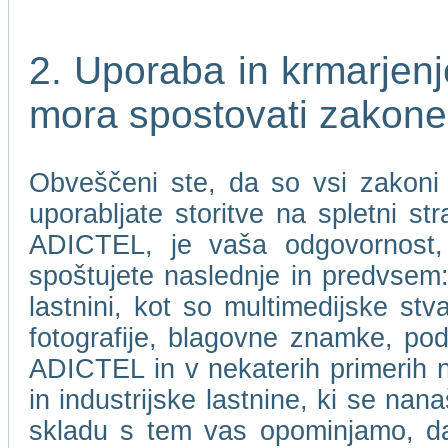
2. Uporaba in krmarje
mora spostovati zakone
Obveščeni ste, da so vsi zakoni i
uporabljate storitve na spletni 
ADICTEL, je vaša odgovornost, 
spoštujete naslednje in predvsem: 
lastnini, kot so multimedijske stv
fotografije, blagovne znamke, pod
ADICTEL in v nekaterih primerih nje
in industrijske lastnine, ki se n
skladu s tem vas opominjamo, 