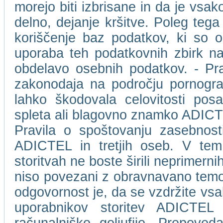
morejo biti izbrisane in da je vs
delno, dejanje kršitve. Poleg tega
koriščenje baz podatkov, ki so 
uporaba teh podatkovnih zbirk na
obdelavo osebnih podatkov. - Pr
zakonodaja na področju pornografs
lahko škodovala celovitosti pos
spleta ali blagovno znamko ADICTEL 
Pravila o spoštovanju zasebnost
ADICTEL in tretjih oseb. V tem 
storitvah ne boste širili neprimernih,
niso povezani z obravnavano temo.
odgovornost je, da se vzdržite vsa
uporabnikov storitev ADICTEL a