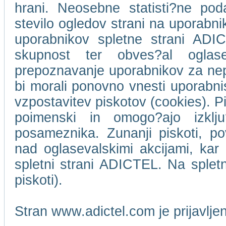
hrani. Neosebne statisti?ne pod
stevilo ogledov strani na uporabn
uporabnikov spletne strani ADIC
skupnost ter obves?al oglase
prepoznavanje uporabnikov za ne
bi morali ponovno vnesti uporabni
vzpostavitev piskotov (cookies). Pi
poimenski in omogo?ajo izklj
posameznika. Zunanji piskoti, p
nad oglasevalskimi akcijami, kar 
spletni strani ADICTEL. Na splet
piskoti).
Stran www.adictel.com je prijavlj