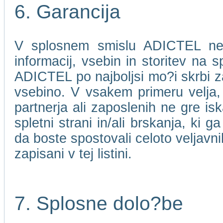
6. Garancija
V splosnem smislu ADICTEL ne j
informacij, vsebin in storitev na 
ADICTEL po najboljsi mo?i skrbi za
vsebino. V vsakem primeru velja
partnerja ali zaposlenih ne gre isk
spletni strani in/ali brskanja, ki 
da boste spostovali celoto veljavni
zapisani v tej listini.
7. Splosne dolo?be