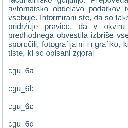
računalniško goljufijo. Prepove
avtomatsko obdelavo podatkov te
vsebuje. Informirani ste, da so t
pridržuje pravico, da v okviru
predhodnega obvestila izbriše vse
sporočili, fotografijami in grafiko,
tiste, ki so opisani zgoraj.
cgu_6a
cgu_6b
cgu_6c
cgu_6d