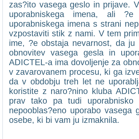
zas?ito vasega geslo in prijave. V
uporabniskega imena, ali ?e
uporabniskega imena s strani ne
vzpostaviti stik z nami. V tem pri
ime, ?e obstaja nevarnost, da ju 
obnovitev vasega gesla in upor
ADICTEL-a ima dovoljenje za obnov
v zavarovanem procesu, ki ga izv
da v obdobju treh let ne uporablja
koristite z naro?nino kluba ADICT
prav tako pa tudi uporabnisko
nepooblas?eno uporabo vasega ge
osebe, ki bi vam ju izmaknila.