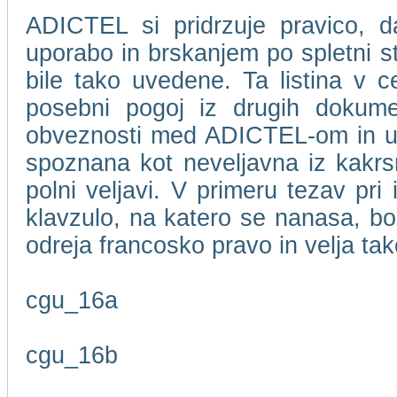
ADICTEL si pridrzuje pravico, d
uporabo in brskanjem po spletni 
bile tako uvedene. Ta listina v c
posebni pogoj iz drugih dokume
obveznosti med ADICTEL-om in upor
spoznana kot neveljavna iz kakrsn
polni veljavi. V primeru tezav pri
klavzulo, na katero se nanasa, bo
odreja francosko pravo in velja t
cgu_16a
cgu_16b