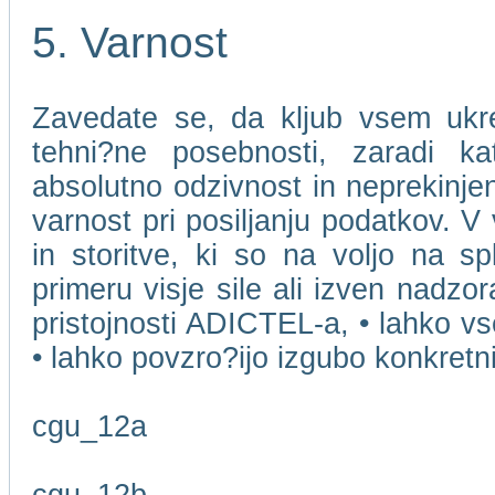
5. Varnost
Zavedate se, da kljub vsem ukr
tehni?ne posebnosti, zaradi k
absolutno odzivnost in neprekinjen
varnost pri posiljanju podatkov. V
in storitve, ki so na voljo na s
primeru visje sile ali izven nadzo
pristojnosti ADICTEL-a, • lahko v
• lahko povzro?ijo izgubo konkret
cgu_12a