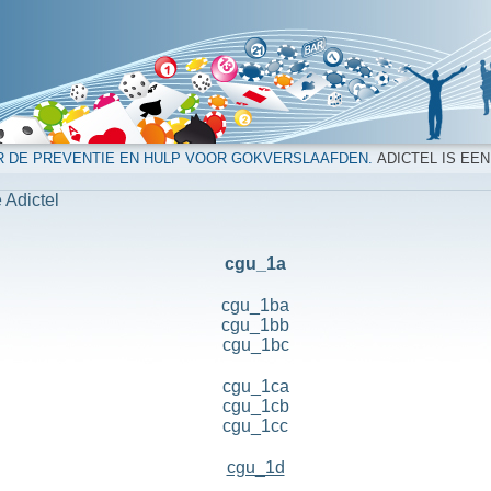
R DE PREVENTIE EN HULP VOOR GOKVERSLAAFDEN.
ADICTEL IS EEN
 Adictel
cgu_1a
cgu_1ba
cgu_1bb
cgu_1bc
cgu_1ca
cgu_1cb
cgu_1cc
cgu_1d