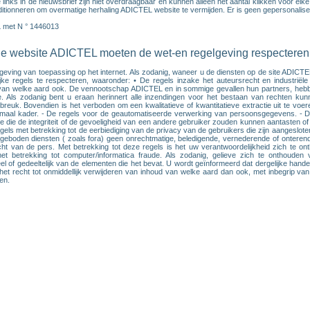
inks in de nieuwsbrief zijn niet overdraagbaar en kunnen alleen het aantal klikken voor elk
ionneren om overmatige herhaling ADICTEL website te vermijden. Er is geen gepersonalisee
L met N ° 1446013
 de website ADICTEL moeten de wet-en regelgeving respecteren
lgeving van toepassing op het internet. Als zodanig, waneer u de diensten op de site ADICT
ijke regels te respecteren, waaronder: • De regels inzake het auteursrecht en industriële
s van welke aard ook. De vennootschap ADICTEL en in sommige gevallen hun partners, hebben 
ls zodanig bent u eraan herinnert alle inzendingen voor het bestaan van rechten kunne
nbreuk. Bovendien is het verboden om een kwalitatieve of kwantitatieve extractie uit te vo
maal kader. - De regels voor de geautomatiseerde verwerking van persoonsgegevens. - De
gale die de integriteit of de gevoeligheid van een andere gebruiker zouden kunnen aantasten
egels met betrekking tot de eerbiediging van de privacy van de gebruikers die zijn aangeslo
geboden diensten ( zoals fora) geen onrechtmatige, beledigende, vernederende of onteren
ht van de pers. Met betrekking tot deze regels is het uw verantwoordelijkheid zich te on
met betrekking tot computer/informatica fraude. Als zodanig, gelieve zich te onthoude
f gedeeltelijk van de elementen die het bevat. U wordt geïnformeerd dat dergelijke handelin
et recht tot onmiddellijk verwijderen van inhoud van welke aard dan ook, met inbegrip van a
en.