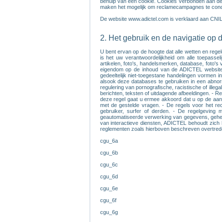
behulp van een cookie. Cookies verbonden aan de l
maken het mogelijk om reclamecampagnes te condit
De website www.adictel.com is verklaard aan CNI
2. Het gebruik en de navigatie op
U bent ervan op de hoogte dat alle wetten en rege
is het uw verantwoordelijkheid om alle toepassel
artikelen, foto's, handelsmerken, database, foto'
eigendom op de inhoud van de ADICTEL website. A
gedeeltelijk niet-toegestane handelingen vormen i
alsook deze databases te gebruiken in een abnor
regulering van pornografische, racistische of ille
berichten, teksten of uitdagende afbeeldingen. - R
deze regel gaat u ermee akkoord dat u op de aan
met de gestelde vragen. - De regels voor het rec
gebruiker, surfer of derden. - De regelgeving 
geautomatiseerde verwerking van gegevens, geheel o
van interactieve diensten, ADICTEL behoudt zich h
reglementen zoals hierboven beschreven overtred
cgu_6a
cgu_6b
cgu_6c
cgu_6d
cgu_6e
cgu_6f
cgu_6g