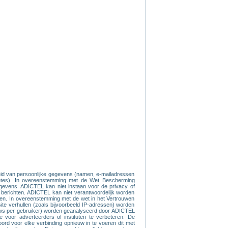
kheid van persoonlijke gegevens (namen, e-mailadressen
quêtes). In overeenstemming met de Wet Bescherming
gegevens. ADICTEL kan niet instaan voor de privacy of
ve berichten. ADICTEL kan niet verantwoordelijk worden
eren. In overeenstemming met de wet in het Vertrouwen
site verhullen (zoals bijvoorbeeld IP-adressen) worden
iews per gebruiker) worden geanalyseerd door ADICTEL
voor adverteerders of instituten te verbeteren. De
rd voor elke verbinding opnieuw in te voeren dit met