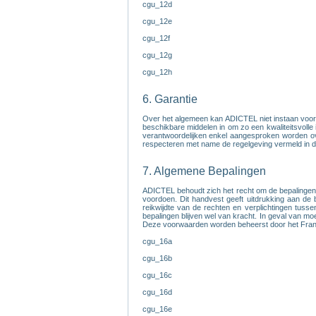
cgu_12d
cgu_12e
cgu_12f
cgu_12g
cgu_12h
6. Garantie
Over het algemeen kan ADICTEL niet instaan voor 
beschikbare middelen in om zo een kwaliteitsvolle
verantwoordelijken enkel aangesproken worden over
respecteren met name de regelgeving vermeld in d
7. Algemene Bepalingen
ADICTEL behoudt zich het recht om de bepalingen v
voordoen. Dit handvest geeft uitdrukking aan de
reikwijdte van de rechten en verplichtingen tuss
bepalingen blijven wel van kracht. In geval van mo
Deze voorwaarden worden beheerst door het Frans 
cgu_16a
cgu_16b
cgu_16c
cgu_16d
cgu_16e