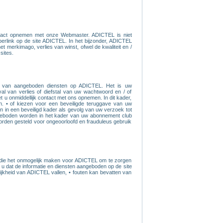
tact opnemen met onze Webmaster. ADICTEL is niet
erlink op de site ADICTEL. In het bijzonder, ADICTEL
t merkimago, verlies van winst, ofwel de kwaliteit en /
sites.
ng van aangeboden diensten op ADICTEL. Het is uw
l van verlies of diefstal van uw wachtwoord en / of
u onmiddellijk contact met ons opnemen. In dit kader,
. • of kiezen voor een beveiligde teruggave van uw
in een beveiligd kader als gevolg van uw verzoek tot
angeboden worden in het kader van uw abonnement club
rden gesteld voor ongeoorloofd en frauduleus gebruik
n die het onmogelijk maken voor ADICTEL om te zorgen
nt u dat de informatie en diensten aangeboden op de site
ijkheid van ADICTEL vallen, • fouten kan bevatten van