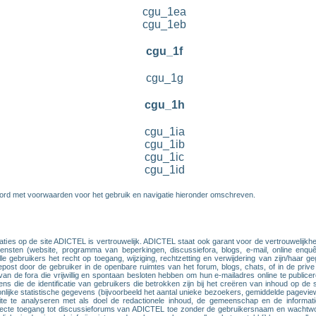
cgu_1ea
cgu_1eb
cgu_1f
cgu_1g
cgu_1h
cgu_1ia
cgu_1ib
cgu_1ic
cgu_1id
ord met voorwaarden voor het gebruik en navigatie hieronder omschreven.
traties op de site ADICTEL is vertrouwelijk. ADICTEL staat ook garant voor de vertrouwelij
diensten (website, programma van beperkingen, discussiefora, blogs, e-mail, online en
 gebruikers het recht op toegang, wijziging, rechtzetting en verwijdering van zijn/haar 
 gepost door de gebruiker in de openbare ruimtes van het forum, blogs, chats, of in de pri
an de fora die vrijwillig en spontaan besloten hebben om hun e-mailadres online te public
ns die de identificatie van gebruikers die betrokken zijn bij het creëren van inhoud op de 
lijke statistische gegevens (bijvoorbeeld het aantal unieke bezoekers, gemiddelde pagev
te analyseren met als doel de redactionele inhoud, de gemeenschap en de informatie 
directe toegang tot discussieforums van ADICTEL toe zonder de gebruikersnaam en wachtwoo