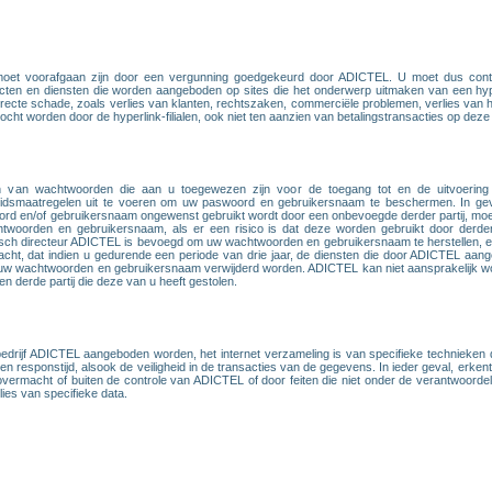
moet voorafgaan zijn door een vergunning goedgekeurd door ADICTEL. U moet dus con
ducten en diensten die worden aangeboden op sites die het onderwerp uitmaken van een hyp
directe schade, zoals verlies van klanten, rechtszaken, commerciële problemen, verlies van he
ocht worden door de hyperlink-filialen, ook niet ten aanzien van betalingstransacties op deze 
ren van wachtwoorden die aan u toegewezen zijn voor de toegang tot en de uitvoeri
eidsmaatregelen uit te voeren om uw paswoord en gebruikersnaam te beschermen. In geva
ord en/of gebruikersnaam ongewenst gebruikt wordt door een onbevoegde derder partij, moet 
twoorden en gebruikersnaam, als er een risico is dat deze worden gebruikt door derden
ch directeur ADICTEL is bevoegd om uw wachtwoorden en gebruikersnaam te herstellen, en 
racht, dat indien u gedurende een periode van drie jaar, de diensten die door ADICTEL a
 uw wachtwoorden en gebruikersnaam verwijderd worden. ADICTEL kan niet aansprakelijk wo
derde partij die deze van u heeft gestolen.
 bedrijf ADICTEL aangeboden worden, het internet verzameling is van specifieke technieke
 en responstijd, alsook de veiligheid in de transacties van de gegevens. In ieder geval, erke
ermacht of buiten de controle van ADICTEL of door feiten die niet onder de verantwoordel
lies van specifieke data.