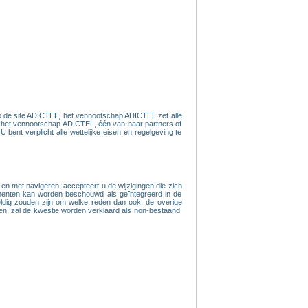
op de site ADICTEL, het vennootschap ADICTEL zet alle
an het vennootschap ADICTEL, één van haar partners of
ent verplicht alle wettelijke eisen en regelgeving te
n met navigeren, accepteert u de wijzigingen die zich
cumenten kan worden beschouwd als geïntegreerd in de
eldig zouden zijn om welke reden dan ook, de overige
bben, zal de kwestie worden verklaard als non-bestaand.