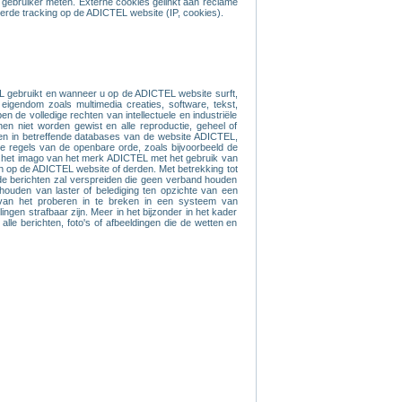
e gebruiker meten. Externe cookies gelinkt aan reclame
rde tracking op de ADICTEL website (IP, cookies).
EL gebruikt en wanneer u op de ADICTEL website surft,
 eigendom zoals multimedia creaties, software, tekst,
de volledige rechten van intellectuele en industriële
n niet worden gewist en alle reproductie, geheel of
eren in betreffende databases van de website ADICTEL,
 regels van de openbare orde, zoals bijvoorbeeld de
 of het imago van het merk ADICTEL met het gebruik van
ten op de ADICTEL website of derden. Met betrekking tot
de berichten zal verspreiden die geen verband houden
thouden van laster of belediging ten opzichte van een
n van het proberen in te breken in een systeem van
gen strafbaar zijn. Meer in het bijzonder in het kader
lle berichten, foto's of afbeeldingen die de wetten en