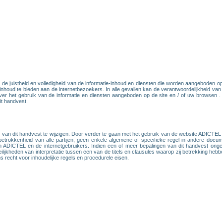
de juistheid en volledigheid van de informatie-inhoud en diensten die worden aangeboden 
 inhoud te bieden aan de internetbezoekers. In alle gevallen kan de verantwoordelijkheid v
 het gebruik van de informatie en diensten aangeboden op de site en / of uw browsen . U b
it handvest.
an dit handvest te wijzigen. Door verder te gaan met het gebruik van de website ADICTEL e
 betrokkenheid van alle partijen, geen enkele algemene of specifieke regel in andere do
en ADICTEL en de internetgebruikers. Indien een of meer bepalingen van dit handvest ong
eilijkheden van interpretatie tussen een van de titels en clausules waarop zij betrekking he
recht voor inhoudelijke regels en procedurele eisen.