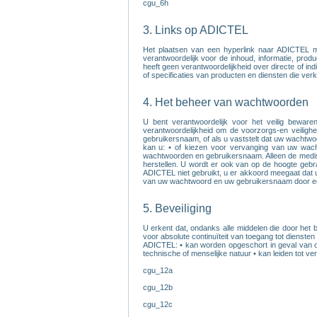
cgu_6h
3. Links op ADICTEL
Het plaatsen van een hyperlink naar ADICTEL 
verantwoordelijk voor de inhoud, informatie, pro
heeft geen verantwoordelijkheid over directe of in
of specificaties van producten en diensten die verk
4. Het beheer van wachtwoorden
U bent verantwoordelijk voor het veilig bewa
verantwoordelijkheid om de voorzorgs-en veiligh
gebruikersnaam, of als u vaststelt dat uw wachtwo
kan u: • of kiezen voor vervanging van uw wach
wachtwoorden en gebruikersnaam. Alleen de medis
herstellen. U wordt er ook van op de hoogte geb
ADICTEL niet gebruikt, u er akkoord meegaat dat
van uw wachtwoord en uw gebruikersnaam door een 
5. Beveiliging
U erkent dat, ondanks alle middelen die door het
voor absolute continuïteit van toegang tot diensten
ADICTEL: • kan worden opgeschort in geval van ov
technische of menselijke natuur • kan leiden tot ver
cgu_12a
cgu_12b
cgu_12c