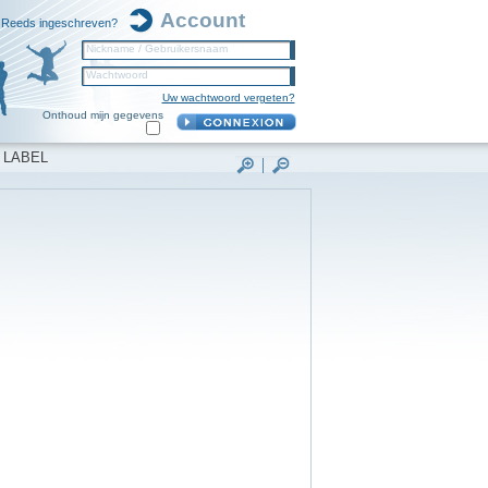
Account
Reeds ingeschreven?
Nickname / Gebruikersnaam
Wachtwoord
Uw wachtwoord vergeten?
Onthoud mijn gegevens
 LABEL