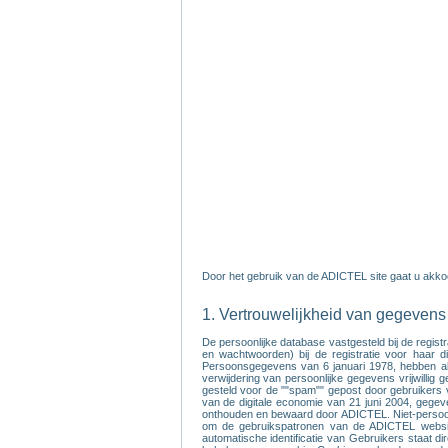
Door het gebruik van de ADICTEL site gaat u akko
1. Vertrouwelijkheid van gegevens
De persoonlijke database vastgesteld bij de regis
en wachtwoorden) bij de registratie voor haar 
Persoonsgegevens van 6 januari 1978, hebben alle
verwijdering van persoonlijke gegevens vrijwillig
gesteld voor de ""spam"" gepost door gebruikers v
van de digitale economie van 21 juni 2004, gegeve
onthouden en bewaard door ADICTEL. Niet-persoon
om de gebruikspatronen van de ADICTEL website 
automatische identificatie van Gebruikers staat 