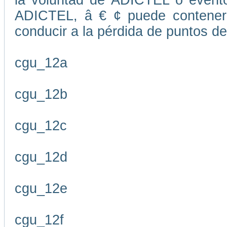
la voluntad de ADICTEL o evento
ADICTEL, â € ¢ puede contener
conducir a la pérdida de puntos de
cgu_12a
cgu_12b
cgu_12c
cgu_12d
cgu_12e
cgu_12f