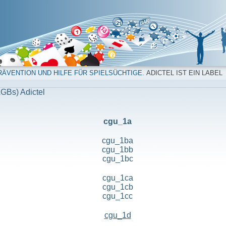
ÄVENTION UND HILFE FÜR SPIELSÜCHTIGE.
ADICTEL IST EIN LABEL
GBs) Adictel
cgu_1a
cgu_1ba
cgu_1bb
cgu_1bc
cgu_1ca
cgu_1cb
cgu_1cc
cgu_1d