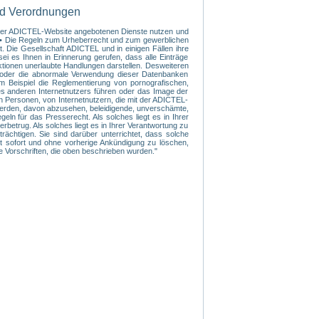
nd Verordnungen
f der ADICTEL-Website angebotenen Dienste nutzen und
s: • Die Regeln zum Urheberrecht und zum gewerblichen
. Die Gesellschaft ADICTEL und in einigen Fällen ihre
ei es Ihnen in Erinnerung gerufen, dass alle Einträge
ktionen unerlaubte Handlungen darstellen. Desweiteren
te oder die abnormale Verwendung dieser Datenbanken
m Beispiel die Reglementierung von pornografischen,
nes anderen Internetnutzers führen oder das Image der
n Personen, von Internetnutzern, die mit der ADICTEL-
 werden, davon abzusehen, beleidigende, unverschämte,
n für das Presserecht. Als solches liegt es in Ihrer
betrug. Als solches liegt es in Ihrer Verantwortung zu
rächtigen. Sie sind darüber unterrichtet, dass solche
rt sofort und ohne vorherige Ankündigung zu löschen,
ie Vorschriften, die oben beschrieben wurden."