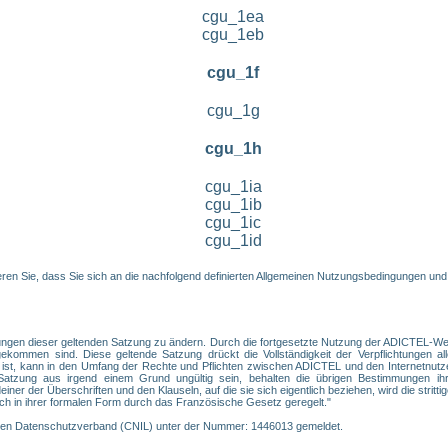
cgu_1ea
cgu_1eb
cgu_1f
cgu_1g
cgu_1h
cgu_1ia
cgu_1ib
cgu_1ic
cgu_1id
en Sie, dass Sie sich an die nachfolgend definierten Allgemeinen Nutzungsbedingungen und
ngen dieser geltenden Satzung zu ändern. Durch die fortgesetzte Nutzung der ADICTEL-Webs
ommen sind. Diese geltende Satzung drückt die Vollständigkeit der Verpflichtungen alle
 ist, kann in den Umfang der Rechte und Pflichten zwischen ADICTEL und den Internetnutz
tzung aus irgend einem Grund ungültig sein, behalten die übrigen Bestimmungen ihre
er der Überschriften und den Klauseln, auf die sie sich eigentlich beziehen, wird die strittige
ch in ihrer formalen Form durch das Französische Gesetz geregelt."
chen Datenschutzverband (CNIL) unter der Nummer: 1446013 gemeldet.