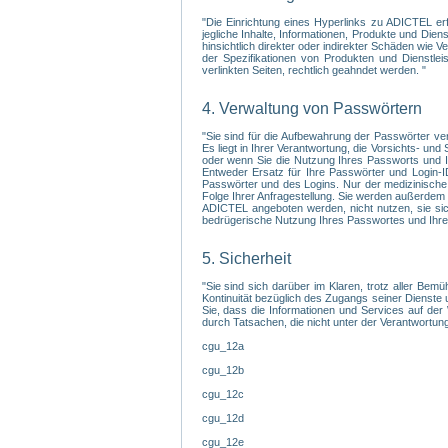
"Die Einrichtung eines Hyperlinks zu ADICTEL er
jegliche Inhalte, Informationen, Produkte und Di
hinsichtlich direkter oder indirekter Schäden wie
der Spezifikationen von Produkten und Dienstlei
verlinkten Seiten, rechtlich geahndet werden. "
4. Verwaltung von Passwörtern
"Sie sind für die Aufbewahrung der Passwörter ve
Es liegt in Ihrer Verantwortung, die Vorsichts- un
oder wenn Sie die Nutzung Ihres Passworts und Ih
Entweder Ersatz für Ihre Passwörter und Login-I
Passwörter und des Logins. Nur der medizinische 
Folge Ihrer Anfragestellung. Sie werden außerdem 
ADICTEL angeboten werden, nicht nutzen, sie sic
bedrügerische Nutzung Ihres Passwortes und Ihres 
5. Sicherheit
"Sie sind sich darüber im Klaren, trotz aller Bem
Kontinuität bezüglich des Zugangs seiner Dienste 
Sie, dass die Informationen und Services auf der
durch Tatsachen, die nicht unter der Verantwortung
cgu_12a
cgu_12b
cgu_12c
cgu_12d
cgu_12e