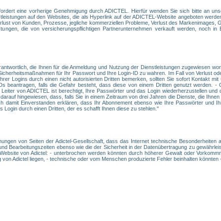
fordert eine vorherige Genehmigung durch ADICTEL. Hierfür wenden Sie sich bitte an uns
enstleistungen auf den Websites, die als Hyperlink auf der ADICTEL-Website angeboten wer
 Verlust von Kunden, Prozesse, jegliche kommerziellen Probleme, Verlust des Markenimages, 
stungen, die von versicherungspflichtigen Partnerunternehmen verkauft werden, noch in
rantwortlich, die Ihnen für die Anmeldung und Nutzung der Dienstleistungen zugewiesen wo
d Sicherheitsmaßnahmen für Ihr Passwort und Ihre Login-ID zu wahren. Im Fall von Verlust od
rer Logins durch einen nicht autorisierten Dritten bemerken, sollten Sie sofort Kontakt 
Ds beantragen, falls die Gefahr besteht, dass diese von einem Dritten genutzt werden. 
Leiter von ADICTEL ist berechtigt, Ihre Passwörter und das Login wiederherzustellen und
darauf hingewiesen, dass, falls Sie in einem Zeitraum von drei Jahren die Dienste, die Ih
h damit Einverstanden erklären, dass Ihr Abonnement ebenso wie Ihre Passwörter und Ihr
Login durch einen Dritten, der es schafft Ihnen diese zu stehlen."
ühungen von Seiten der Adictel-Gesellschaft, dass das Internet technische Besonderheiten a
und Bearbeitungszeiten ebenso wie die der Sicherheit in der Datenübertragung zu gewährleist
 Website von Adictel: - unterbrochen werden könnten durch höherer Gewalt oder Vorkommni
 von Adictel liegen, - technische oder vom Menschen produzierte Fehler beinhalten könnten -