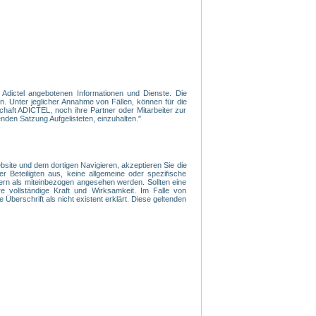
n Adictel angebotenen Informationen und Dienste. Die
. Unter jeglicher Annahme von Fällen, können für die
haft ADICTEL, noch ihre Partner oder Mitarbeiter zur
nden Satzung Aufgelisteten, einzuhalten."
ite und dem dortigen Navigieren, akzeptieren Sie die
r Beteiligten aus, keine allgemeine oder spezifische
ern als miteinbezogen angesehen werden. Sollten eine
 vollständige Kraft und Wirksamkeit. Im Falle von
 Überschrift als nicht existent erklärt. Diese geltenden