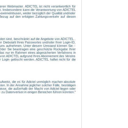
eren Webmaster. ADICTEL ist nicht verantwortlich für
den. Insbesondere kann die Verantwortung von ADICTEL
Gewinneinbusen, weder bezüglich der Qualität und/oder
 Bezug auf den erfolgten Zahlungsverkehr auf diesen
rden sind, beschränkt auf die Angebote von ADICTEL .
er Diebstahl Ihres Passwortes und/oder Ihrer Login-ID,
mit uns aufnehmen. Unter diesem Umstand können Sie: -
- Oder Sie beantragen eine geschützte Rückgabe Ihrer
 das nur im Rahmen eines abgesicherten Verfahrens in
nen von ADICTEL aufgrund Ihres Abonnement des Vereins
 Login gelöscht werden. ADICTEL haftet nicht für die
ufweist, die es für Adictel unmöglich machen absolute
en. In der Annahme jeglicher solcher Fälle, bestätigen
sse, die außerhalb der Macht von Adictel liegen oder
 zu Datenverlust in einigen Bereichen führen könnten."