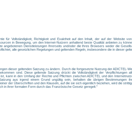
e für Vollständigkeit, Richtigkeit und Exaktheit auf den Inhalt, der auf der Website vo
ourcen in Bewegung, um den Internet-Nutzern anhaltend beste Qualität anbieten zu können
e angebotenen Dienstleistungen Ihrerseits und/oder die Ihres Browsers weder die Gesellsc
ichtet, alle gesetzlichen Regelungen und geltenden Regeln, insbesondere die in dieser gelte
ngen dieser geltenden Satzung zu ändern. Durch die fortgesetzte Nutzung der ADICTEL-Webs
ommen sind. Diese geltende Satzung drückt die Vollständigkeit der Verpflichtungen alle
 ist, kann in den Umfang der Rechte und Pflichten zwischen ADICTEL und den Internetnutz
tzung aus irgend einem Grund ungültig sein, behalten die übrigen Bestimmungen ihre
er der Überschriften und den Klauseln, auf die sie sich eigentlich beziehen, wird die strittige
ch in ihrer formalen Form durch das Französische Gesetz geregelt."