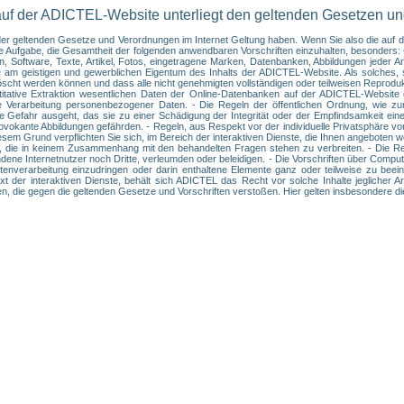
auf der ADICTEL-Website unterliegt den geltenden Gesetzen u
t der geltenden Gesetze und Verordnungen im Internet Geltung haben. Wenn Sie also die au
hre Aufgabe, die Gesamtheit der folgenden anwendbaren Vorschriften einzuhalten, besonder
 Software, Texte, Artikel, Fotos, eingetragene Marken, Datenbanken, Abbildungen jeder Art
e am geistigen und gewerblichen Eigentum des Inhalts der ADICTEL-Website. Als solches, s
löscht werden können und dass alle nicht genehmigten vollständigen oder teilweisen Reprodu
uantitative Extraktion wesentlichen Daten der Online-Datenbanken auf der ADICTEL-Websi
e Verarbeitung personenbezogener Daten. - Die Regeln der öffentlichen Ordnung, wie zu
die Gefahr ausgeht, das sie zu einer Schädigung der Integrität oder der Empfindsamkeit ei
okante Abbildungen gefährden. - Regeln, aus Respekt vor der individuelle Privatsphäre vo
esem Grund verpflichten Sie sich, im Bereich der interaktiven Dienste, die Ihnen angeboten
 die in keinem Zusammenhang mit den behandelten Fragen stehen zu verbreiten. - Die Regel
ne Internetnutzer noch Dritte, verleumden oder beleidigen. - Die Vorschriften über Computer
enverarbeitung einzudringen oder darin enthaltene Elemente ganz oder teilweise zu beeint
t der interaktiven Dienste, behält sich ADICTEL das Recht vor solche Inhalte jeglicher A
ken, die gegen die geltenden Gesetze und Vorschriften verstoßen. Hier gelten insbesondere d