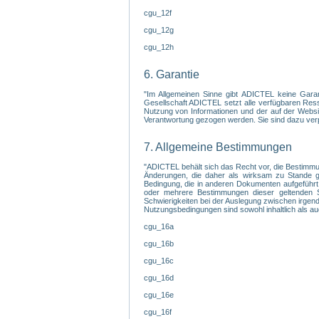
cgu_12f
cgu_12g
cgu_12h
6. Garantie
"Im Allgemeinen Sinne gibt ADICTEL keine Garanti
Gesellschaft ADICTEL setzt alle verfügbaren Ress
Nutzung von Informationen und der auf der Websit
Verantwortung gezogen werden. Sie sind dazu verpfl
7. Allgemeine Bestimmungen
"ADICTEL behält sich das Recht vor, die Bestimmu
Änderungen, die daher als wirksam zu Stande gek
Bedingung, die in anderen Dokumenten aufgeführt
oder mehrere Bestimmungen dieser geltenden Sa
Schwierigkeiten bei der Auslegung zwischen irgendein
Nutzungsbedingungen sind sowohl inhaltlich als au
cgu_16a
cgu_16b
cgu_16c
cgu_16d
cgu_16e
cgu_16f