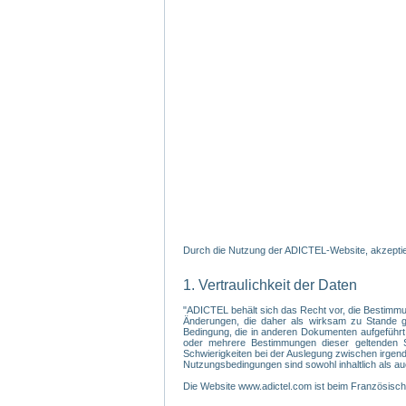
Durch die Nutzung der ADICTEL-Website, akzeptier
1. Vertraulichkeit der Daten
"ADICTEL behält sich das Recht vor, die Bestimmu
Änderungen, die daher als wirksam zu Stande gek
Bedingung, die in anderen Dokumenten aufgeführt
oder mehrere Bestimmungen dieser geltenden Sa
Schwierigkeiten bei der Auslegung zwischen irgendein
Nutzungsbedingungen sind sowohl inhaltlich als au
Die Website www.adictel.com ist beim Französis