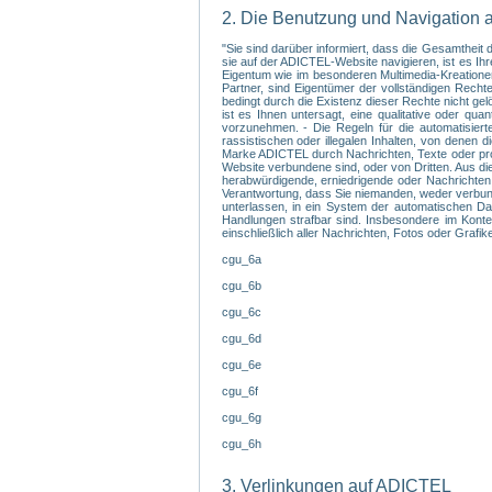
2. Die Benutzung und Navigation 
"Sie sind darüber informiert, dass die Gesamthei
sie auf der ADICTEL-Website navigieren, ist es I
Eigentum wie im besonderen Multimedia-Kreationen,
Partner, sind Eigentümer der vollständigen Recht
bedingt durch die Existenz dieser Rechte nicht ge
ist es Ihnen untersagt, eine qualitative oder q
vorzunehmen. - Die Regeln für die automatisiert
rassistischen oder illegalen Inhalten, von denen 
Marke ADICTEL durch Nachrichten, Texte oder prov
Website verbundene sind, oder von Dritten. Aus di
herabwürdigende, erniedrigende oder Nachrichten,
Verantwortung, dass Sie niemanden, weder verbunde
unterlassen, in ein System der automatischen Dat
Handlungen strafbar sind. Insbesondere im Kontex
einschließlich aller Nachrichten, Fotos oder Grafi
cgu_6a
cgu_6b
cgu_6c
cgu_6d
cgu_6e
cgu_6f
cgu_6g
cgu_6h
3. Verlinkungen auf ADICTEL