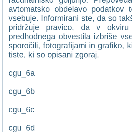
računalniško goljufijo. Prepove
avtomatsko obdelavo podatkov te
vsebuje. Informirani ste, da so t
pridržuje pravico, da v okviru
predhodnega obvestila izbriše vse
sporočili, fotografijami in grafiko,
tiste, ki so opisani zgoraj.
cgu_6a
cgu_6b
cgu_6c
cgu_6d