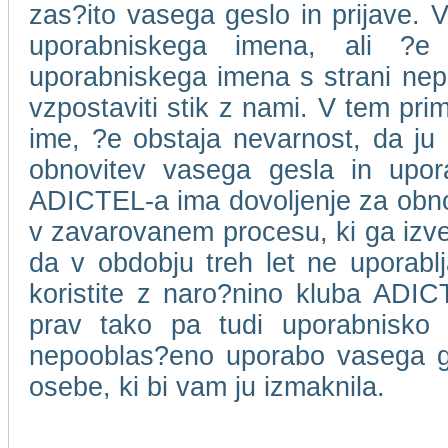
zas?ito vasega geslo in prijave. V
uporabniskega imena, ali ?e
uporabniskega imena s strani ne
vzpostaviti stik z nami. V tem pri
ime, ?e obstaja nevarnost, da ju 
obnovitev vasega gesla in upor
ADICTEL-a ima dovoljenje za obnov
v zavarovanem procesu, ki ga izv
da v obdobju treh let ne uporablja
koristite z naro?nino kluba ADICT
prav tako pa tudi uporabnisko
nepooblas?eno uporabo vasega ge
osebe, ki bi vam ju izmaknila.