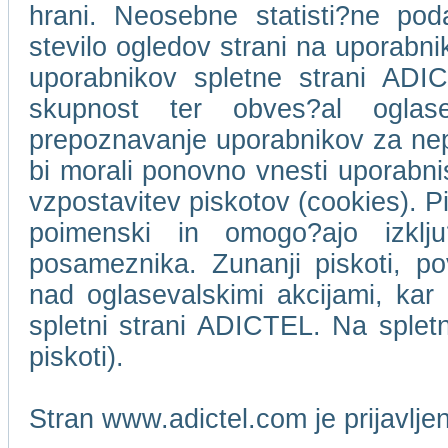
hrani. Neosebne statisti?ne pod
stevilo ogledov strani na uporabn
uporabnikov spletne strani ADIC
skupnost ter obves?al oglase
prepoznavanje uporabnikov za ne
bi morali ponovno vnesti uporabni
vzpostavitev piskotov (cookies). Pi
poimenski in omogo?ajo izklj
posameznika. Zunanji piskoti, p
nad oglasevalskimi akcijami, kar 
spletni strani ADICTEL. Na splet
piskoti).
Stran www.adictel.com je prijavlj