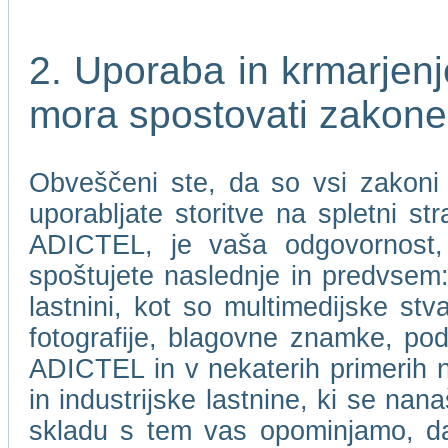
2. Uporaba in krmarje
mora spostovati zakone
Obveščeni ste, da so vsi zakoni i
uporabljate storitve na spletni 
ADICTEL, je vaša odgovornost, 
spoštujete naslednje in predvsem: 
lastnini, kot so multimedijske stv
fotografije, blagovne znamke, pod
ADICTEL in v nekaterih primerih nje
in industrijske lastnine, ki se n
skladu s tem vas opominjamo, 