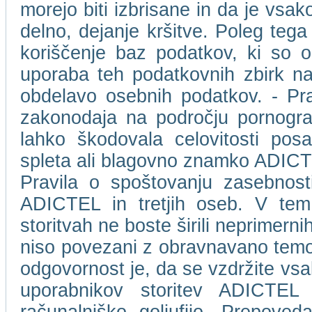
morejo biti izbrisane in da je vs
delno, dejanje kršitve. Poleg tega
koriščenje baz podatkov, ki so 
uporaba teh podatkovnih zbirk na
obdelavo osebnih podatkov. - Pr
zakonodaja na področju pornografs
lahko škodovala celovitosti pos
spleta ali blagovno znamko ADICTEL 
Pravila o spoštovanju zasebnost
ADICTEL in tretjih oseb. V tem 
storitvah ne boste širili neprimernih,
niso povezani z obravnavano temo.
odgovornost je, da se vzdržite vsa
uporabnikov storitev ADICTEL a