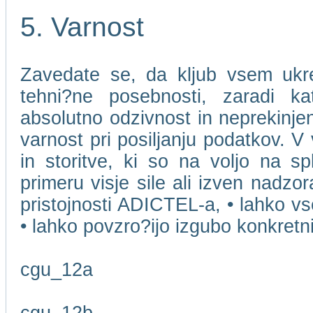
5. Varnost
Zavedate se, da kljub vsem ukr
tehni?ne posebnosti, zaradi k
absolutno odzivnost in neprekinjen
varnost pri posiljanju podatkov. V
in storitve, ki so na voljo na s
primeru visje sile ali izven nadzo
pristojnosti ADICTEL-a, • lahko v
• lahko povzro?ijo izgubo konkret
cgu_12a