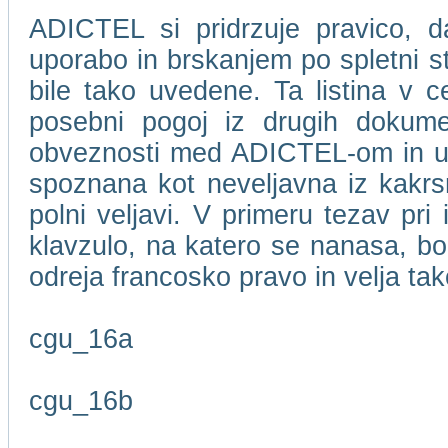
ADICTEL si pridrzuje pravico, d
uporabo in brskanjem po spletni 
bile tako uvedene. Ta listina v c
posebni pogoj iz drugih dokume
obveznosti med ADICTEL-om in upor
spoznana kot neveljavna iz kakrsn
polni veljavi. V primeru tezav pri
klavzulo, na katero se nanasa, bo
odreja francosko pravo in velja t
cgu_16a
cgu_16b