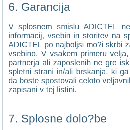
6. Garancija
V splosnem smislu ADICTEL ne j
informacij, vsebin in storitev na 
ADICTEL po najboljsi mo?i skrbi za
vsebino. V vsakem primeru velja
partnerja ali zaposlenih ne gre isk
spletni strani in/ali brskanja, ki 
da boste spostovali celoto veljavni
zapisani v tej listini.
7. Splosne dolo?be