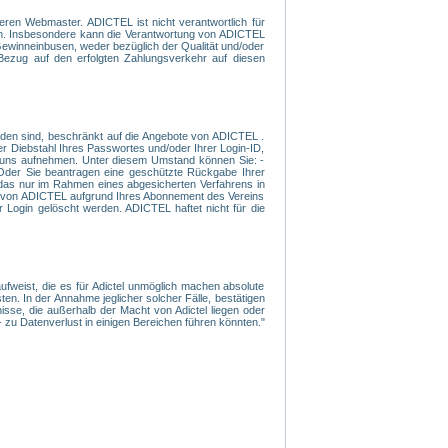
eren Webmaster. ADICTEL ist nicht verantwortlich für
den. Insbesondere kann die Verantwortung von ADICTEL
Gewinneinbusen, weder bezüglich der Qualität und/oder
 Bezug auf den erfolgten Zahlungsverkehr auf diesen
rden sind, beschränkt auf die Angebote von ADICTEL .
er Diebstahl Ihres Passwortes und/oder Ihrer Login-ID,
mit uns aufnehmen. Unter diesem Umstand können Sie: -
- Oder Sie beantragen eine geschützte Rückgabe Ihrer
 das nur im Rahmen eines abgesicherten Verfahrens in
nen von ADICTEL aufgrund Ihres Abonnement des Vereins
 Login gelöscht werden. ADICTEL haftet nicht für die
ufweist, die es für Adictel unmöglich machen absolute
en. In der Annahme jeglicher solcher Fälle, bestätigen
sse, die außerhalb der Macht von Adictel liegen oder
 zu Datenverlust in einigen Bereichen führen könnten."