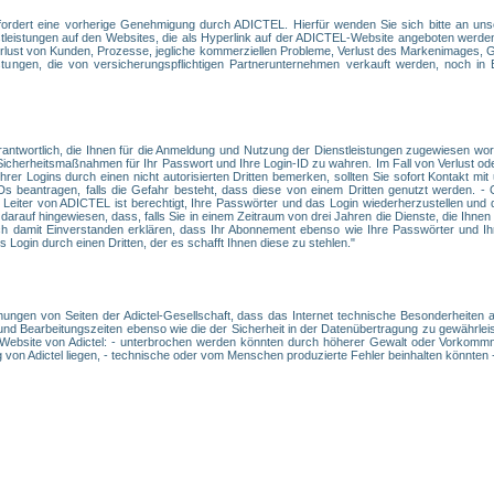
fordert eine vorherige Genehmigung durch ADICTEL. Hierfür wenden Sie sich bitte an uns
enstleistungen auf den Websites, die als Hyperlink auf der ADICTEL-Website angeboten wer
 Verlust von Kunden, Prozesse, jegliche kommerziellen Probleme, Verlust des Markenimages, 
stungen, die von versicherungspflichtigen Partnerunternehmen verkauft werden, noch in
rantwortlich, die Ihnen für die Anmeldung und Nutzung der Dienstleistungen zugewiesen wo
d Sicherheitsmaßnahmen für Ihr Passwort und Ihre Login-ID zu wahren. Im Fall von Verlust od
rer Logins durch einen nicht autorisierten Dritten bemerken, sollten Sie sofort Kontakt 
Ds beantragen, falls die Gefahr besteht, dass diese von einem Dritten genutzt werden. 
Leiter von ADICTEL ist berechtigt, Ihre Passwörter und das Login wiederherzustellen und
darauf hingewiesen, dass, falls Sie in einem Zeitraum von drei Jahren die Dienste, die Ih
h damit Einverstanden erklären, dass Ihr Abonnement ebenso wie Ihre Passwörter und Ihr
Login durch einen Dritten, der es schafft Ihnen diese zu stehlen."
ühungen von Seiten der Adictel-Gesellschaft, dass das Internet technische Besonderheiten a
und Bearbeitungszeiten ebenso wie die der Sicherheit in der Datenübertragung zu gewährleist
 Website von Adictel: - unterbrochen werden könnten durch höherer Gewalt oder Vorkommni
 von Adictel liegen, - technische oder vom Menschen produzierte Fehler beinhalten könnten -