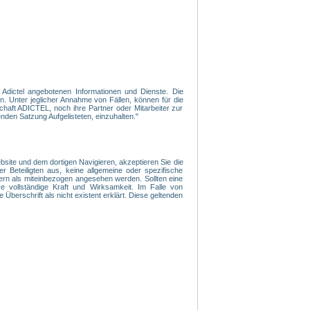
n Adictel angebotenen Informationen und Dienste. Die
. Unter jeglicher Annahme von Fällen, können für die
haft ADICTEL, noch ihre Partner oder Mitarbeiter zur
nden Satzung Aufgelisteten, einzuhalten."
ite und dem dortigen Navigieren, akzeptieren Sie die
r Beteiligten aus, keine allgemeine oder spezifische
ern als miteinbezogen angesehen werden. Sollten eine
 vollständige Kraft und Wirksamkeit. Im Falle von
 Überschrift als nicht existent erklärt. Diese geltenden