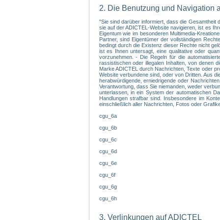
2. Die Benutzung und Navigation 
"Sie sind darüber informiert, dass die Gesamthei
sie auf der ADICTEL-Website navigieren, ist es I
Eigentum wie im besonderen Multimedia-Kreationen,
Partner, sind Eigentümer der vollständigen Recht
bedingt durch die Existenz dieser Rechte nicht ge
ist es Ihnen untersagt, eine qualitative oder q
vorzunehmen. - Die Regeln für die automatisiert
rassistischen oder illegalen Inhalten, von denen 
Marke ADICTEL durch Nachrichten, Texte oder prov
Website verbundene sind, oder von Dritten. Aus di
herabwürdigende, erniedrigende oder Nachrichten,
Verantwortung, dass Sie niemanden, weder verbunde
unterlassen, in ein System der automatischen Dat
Handlungen strafbar sind. Insbesondere im Kontex
einschließlich aller Nachrichten, Fotos oder Grafi
cgu_6a
cgu_6b
cgu_6c
cgu_6d
cgu_6e
cgu_6f
cgu_6g
cgu_6h
3. Verlinkungen auf ADICTEL