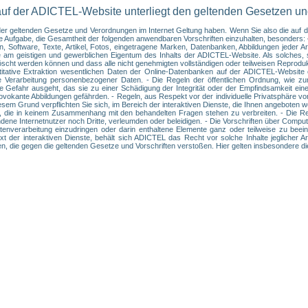
auf der ADICTEL-Website unterliegt den geltenden Gesetzen u
t der geltenden Gesetze und Verordnungen im Internet Geltung haben. Wenn Sie also die au
hre Aufgabe, die Gesamtheit der folgenden anwendbaren Vorschriften einzuhalten, besonder
 Software, Texte, Artikel, Fotos, eingetragene Marken, Datenbanken, Abbildungen jeder Art
e am geistigen und gewerblichen Eigentum des Inhalts der ADICTEL-Website. Als solches, s
löscht werden können und dass alle nicht genehmigten vollständigen oder teilweisen Reprodu
uantitative Extraktion wesentlichen Daten der Online-Datenbanken auf der ADICTEL-Websi
e Verarbeitung personenbezogener Daten. - Die Regeln der öffentlichen Ordnung, wie zu
die Gefahr ausgeht, das sie zu einer Schädigung der Integrität oder der Empfindsamkeit ei
okante Abbildungen gefährden. - Regeln, aus Respekt vor der individuelle Privatsphäre vo
esem Grund verpflichten Sie sich, im Bereich der interaktiven Dienste, die Ihnen angeboten
 die in keinem Zusammenhang mit den behandelten Fragen stehen zu verbreiten. - Die Regel
ne Internetnutzer noch Dritte, verleumden oder beleidigen. - Die Vorschriften über Computer
enverarbeitung einzudringen oder darin enthaltene Elemente ganz oder teilweise zu beeint
t der interaktiven Dienste, behält sich ADICTEL das Recht vor solche Inhalte jeglicher A
ken, die gegen die geltenden Gesetze und Vorschriften verstoßen. Hier gelten insbesondere d