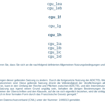
cgu_1ea
cgu_1eb
cgu_1f
cgu_1g
cgu_1h
cgu_1ia
cgu_1ib
cgu_1ic
cgu_1id
en Sie, dass Sie sich an die nachfolgend definierten Allgemeinen Nutzungsbedingungen und
ngen dieser geltenden Satzung zu ändern. Durch die fortgesetzte Nutzung der ADICTEL-Webs
ommen sind. Diese geltende Satzung drückt die Vollständigkeit der Verpflichtungen alle
 ist, kann in den Umfang der Rechte und Pflichten zwischen ADICTEL und den Internetnutz
tzung aus irgend einem Grund ungültig sein, behalten die übrigen Bestimmungen ihre
er der Überschriften und den Klauseln, auf die sie sich eigentlich beziehen, wird die strittige
ch in ihrer formalen Form durch das Französische Gesetz geregelt."
chen Datenschutzverband (CNIL) unter der Nummer: 1446013 gemeldet.