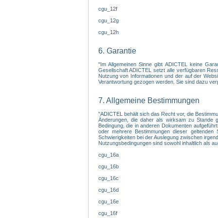
cgu_12f
cgu_12g
cgu_12h
6. Garantie
"Im Allgemeinen Sinne gibt ADICTEL keine Garanti
Gesellschaft ADICTEL setzt alle verfügbaren Ress
Nutzung von Informationen und der auf der Websit
Verantwortung gezogen werden. Sie sind dazu verpfl
7. Allgemeine Bestimmungen
"ADICTEL behält sich das Recht vor, die Bestimmu
Änderungen, die daher als wirksam zu Stande gek
Bedingung, die in anderen Dokumenten aufgeführt
oder mehrere Bestimmungen dieser geltenden Sa
Schwierigkeiten bei der Auslegung zwischen irgendein
Nutzungsbedingungen sind sowohl inhaltlich als au
cgu_16a
cgu_16b
cgu_16c
cgu_16d
cgu_16e
cgu_16f