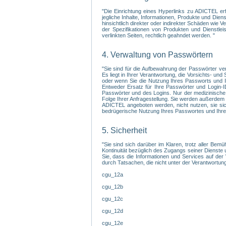
"Die Einrichtung eines Hyperlinks zu ADICTEL er
jegliche Inhalte, Informationen, Produkte und Di
hinsichtlich direkter oder indirekter Schäden wie
der Spezifikationen von Produkten und Dienstlei
verlinkten Seiten, rechtlich geahndet werden. "
4. Verwaltung von Passwörtern
"Sie sind für die Aufbewahrung der Passwörter ve
Es liegt in Ihrer Verantwortung, die Vorsichts- un
oder wenn Sie die Nutzung Ihres Passworts und Ih
Entweder Ersatz für Ihre Passwörter und Login-I
Passwörter und des Logins. Nur der medizinische 
Folge Ihrer Anfragestellung. Sie werden außerdem 
ADICTEL angeboten werden, nicht nutzen, sie sic
bedrügerische Nutzung Ihres Passwortes und Ihres 
5. Sicherheit
"Sie sind sich darüber im Klaren, trotz aller Bem
Kontinuität bezüglich des Zugangs seiner Dienste 
Sie, dass die Informationen und Services auf der
durch Tatsachen, die nicht unter der Verantwortung
cgu_12a
cgu_12b
cgu_12c
cgu_12d
cgu_12e