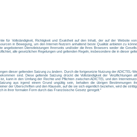
e für Vollständigkeit, Richtigkeit und Exaktheit auf den Inhalt, der auf der Website vo
ourcen in Bewegung, um den Internet-Nutzern anhaltend beste Qualität anbieten zu können
e angebotenen Dienstleistungen Ihrerseits und/oder die Ihres Browsers weder die Gesellsc
ichtet, alle gesetzlichen Regelungen und geltenden Regeln, insbesondere die in dieser gelte
ngen dieser geltenden Satzung zu ändern. Durch die fortgesetzte Nutzung der ADICTEL-Webs
ommen sind. Diese geltende Satzung drückt die Vollständigkeit der Verpflichtungen alle
 ist, kann in den Umfang der Rechte und Pflichten zwischen ADICTEL und den Internetnutz
tzung aus irgend einem Grund ungültig sein, behalten die übrigen Bestimmungen ihre
er der Überschriften und den Klauseln, auf die sie sich eigentlich beziehen, wird die strittige
ch in ihrer formalen Form durch das Französische Gesetz geregelt."