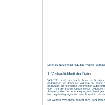
Durch die Nutzung der ADICTEL-Website, akzeptier
1. Vertraulichkeit der Daten
"ADICTEL behält sich das Recht vor, die Bestimmu
Änderungen, die daher als wirksam zu Stande gek
Bedingung, die in anderen Dokumenten aufgeführt
oder mehrere Bestimmungen dieser geltenden Sa
Schwierigkeiten bei der Auslegung zwischen irgendein
Nutzungsbedingungen sind sowohl inhaltlich als au
Die Website www.adictel.com ist beim Französis