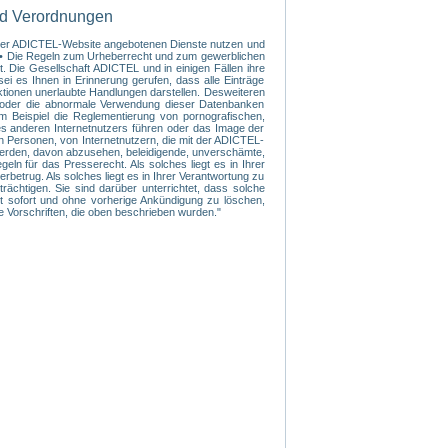
nd Verordnungen
f der ADICTEL-Website angebotenen Dienste nutzen und
s: • Die Regeln zum Urheberrecht und zum gewerblichen
. Die Gesellschaft ADICTEL und in einigen Fällen ihre
ei es Ihnen in Erinnerung gerufen, dass alle Einträge
ktionen unerlaubte Handlungen darstellen. Desweiteren
te oder die abnormale Verwendung dieser Datenbanken
m Beispiel die Reglementierung von pornografischen,
nes anderen Internetnutzers führen oder das Image der
n Personen, von Internetnutzern, die mit der ADICTEL-
 werden, davon abzusehen, beleidigende, unverschämte,
n für das Presserecht. Als solches liegt es in Ihrer
betrug. Als solches liegt es in Ihrer Verantwortung zu
rächtigen. Sie sind darüber unterrichtet, dass solche
rt sofort und ohne vorherige Ankündigung zu löschen,
ie Vorschriften, die oben beschrieben wurden."