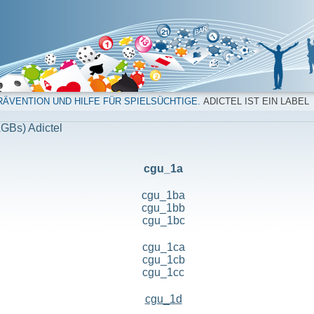
ÄVENTION UND HILFE FÜR SPIELSÜCHTIGE.
ADICTEL IST EIN LABEL
GBs) Adictel
cgu_1a
cgu_1ba
cgu_1bb
cgu_1bc
cgu_1ca
cgu_1cb
cgu_1cc
cgu_1d