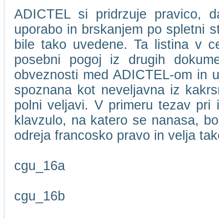
ADICTEL si pridrzuje pravico, d
uporabo in brskanjem po spletni 
bile tako uvedene. Ta listina v c
posebni pogoj iz drugih dokume
obveznosti med ADICTEL-om in upor
spoznana kot neveljavna iz kakrsn
polni veljavi. V primeru tezav pri
klavzulo, na katero se nanasa, bo
odreja francosko pravo in velja t
cgu_16a
cgu_16b