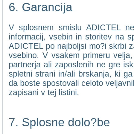
6. Garancija
V splosnem smislu ADICTEL ne j
informacij, vsebin in storitev na 
ADICTEL po najboljsi mo?i skrbi za
vsebino. V vsakem primeru velja
partnerja ali zaposlenih ne gre isk
spletni strani in/ali brskanja, ki 
da boste spostovali celoto veljavni
zapisani v tej listini.
7. Splosne dolo?be