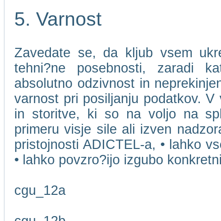
5. Varnost
Zavedate se, da kljub vsem ukr
tehni?ne posebnosti, zaradi k
absolutno odzivnost in neprekinjen
varnost pri posiljanju podatkov. V
in storitve, ki so na voljo na s
primeru visje sile ali izven nadzo
pristojnosti ADICTEL-a, • lahko v
• lahko povzro?ijo izgubo konkret
cgu_12a