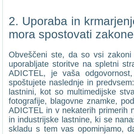
2. Uporaba in krmarje
mora spostovati zakone
Obveščeni ste, da so vsi zakoni i
uporabljate storitve na spletni 
ADICTEL, je vaša odgovornost, 
spoštujete naslednje in predvsem: 
lastnini, kot so multimedijske stv
fotografije, blagovne znamke, pod
ADICTEL in v nekaterih primerih nje
in industrijske lastnine, ki se n
skladu s tem vas opominjamo, 