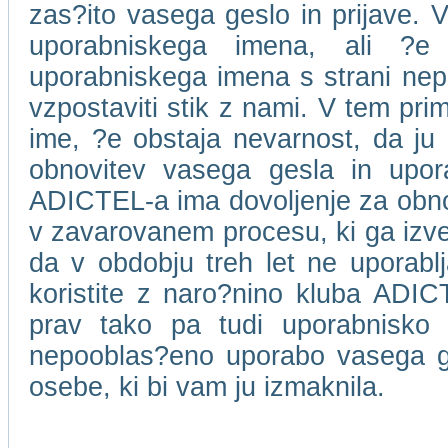
zas?ito vasega geslo in prijave. V
uporabniskega imena, ali ?e
uporabniskega imena s strani ne
vzpostaviti stik z nami. V tem pri
ime, ?e obstaja nevarnost, da ju 
obnovitev vasega gesla in upor
ADICTEL-a ima dovoljenje za obnov
v zavarovanem procesu, ki ga izv
da v obdobju treh let ne uporablja
koristite z naro?nino kluba ADICT
prav tako pa tudi uporabnisko
nepooblas?eno uporabo vasega ge
osebe, ki bi vam ju izmaknila.