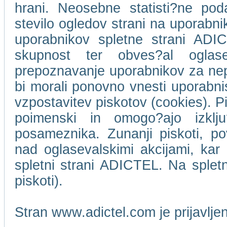
hrani. Neosebne statisti?ne pod
stevilo ogledov strani na uporabn
uporabnikov spletne strani ADIC
skupnost ter obves?al oglase
prepoznavanje uporabnikov za ne
bi morali ponovno vnesti uporabni
vzpostavitev piskotov (cookies). Pi
poimenski in omogo?ajo izklj
posameznika. Zunanji piskoti, p
nad oglasevalskimi akcijami, kar 
spletni strani ADICTEL. Na splet
piskoti).
Stran www.adictel.com je prijavlj