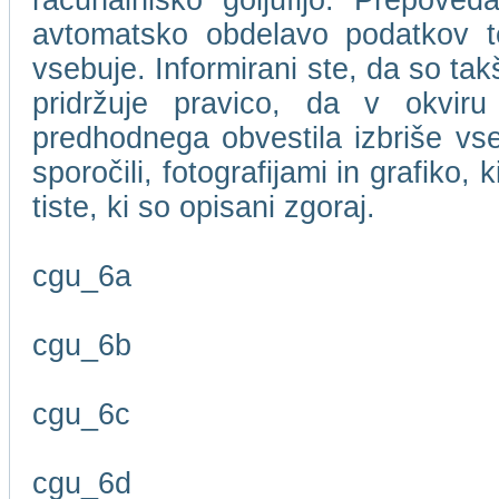
računalniško goljufijo. Prepove
avtomatsko obdelavo podatkov te
vsebuje. Informirani ste, da so t
pridržuje pravico, da v okviru
predhodnega obvestila izbriše vse
sporočili, fotografijami in grafiko,
tiste, ki so opisani zgoraj.
cgu_6a
cgu_6b
cgu_6c
cgu_6d