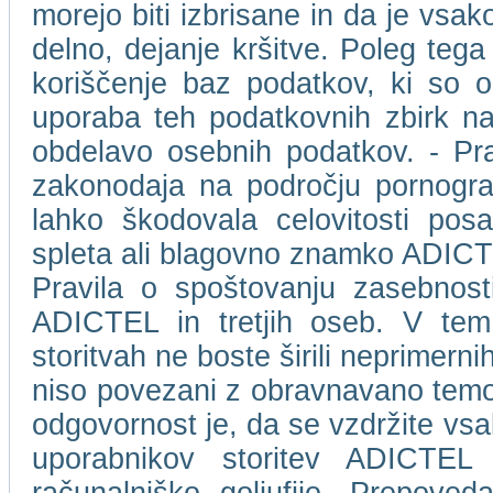
morejo biti izbrisane in da je vs
delno, dejanje kršitve. Poleg tega
koriščenje baz podatkov, ki so 
uporaba teh podatkovnih zbirk na
obdelavo osebnih podatkov. - Pr
zakonodaja na področju pornografs
lahko škodovala celovitosti pos
spleta ali blagovno znamko ADICTEL 
Pravila o spoštovanju zasebnost
ADICTEL in tretjih oseb. V tem 
storitvah ne boste širili neprimernih,
niso povezani z obravnavano temo.
odgovornost je, da se vzdržite vsa
uporabnikov storitev ADICTEL a