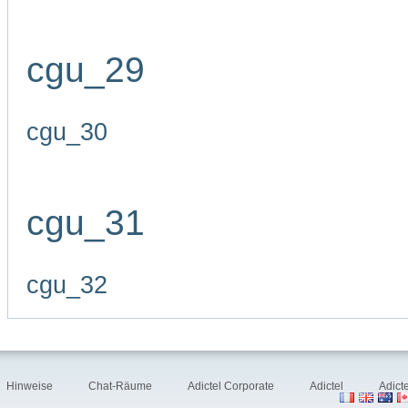
cgu_29
cgu_30
cgu_31
cgu_32
Hinweise
Chat-Räume
Adictel Corporate
Adictel
Adict