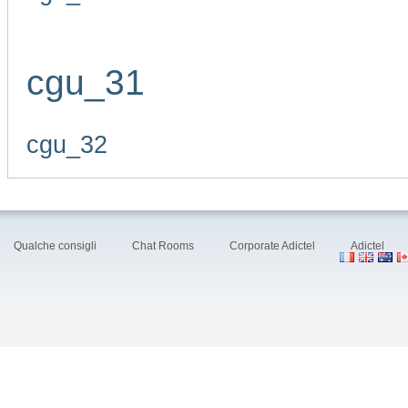
cgu_31
cgu_32
Qualche consigli
Chat Rooms
Corporate Adictel
Adictel