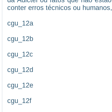
da Adictel ou fatos que não estão
conter erros técnicos ou humanos,
cgu_12a
cgu_12b
cgu_12c
cgu_12d
cgu_12e
cgu_12f