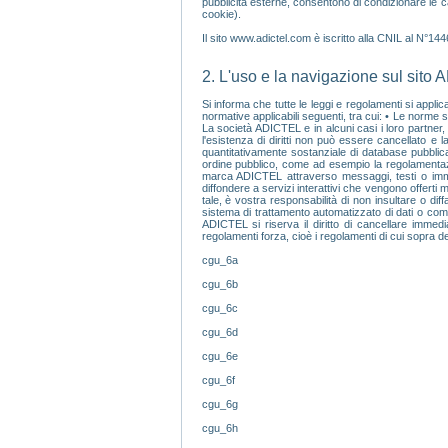
pubblicità esterne, consentono di condizionare le c
cookie).
Il sito www.adictel.com è iscritto alla CNIL al N°14
2. L'uso e la navigazione sul sito 
Si informa che tutte le leggi e regolamenti si appli
normative applicabili seguenti, tra cui: • Le norme sul
La società ADICTEL e in alcuni casi i loro partner, s
l'esistenza di diritti non può essere cancellato e l
quantitativamente sostanziale di database pubblica
ordine pubblico, come ad esempio la regolamentazione
marca ADICTEL attraverso messaggi, testi o immagin
diffondere a servizi interattivi che vengono offerti
tale, è vostra responsabilità di non insultare o di
sistema di trattamento automatizzato di dati o comprom
ADICTEL si riserva il diritto di cancellare immed
regolamenti forza, cioè i regolamenti di cui sopra dec
cgu_6a
cgu_6b
cgu_6c
cgu_6d
cgu_6e
cgu_6f
cgu_6g
cgu_6h