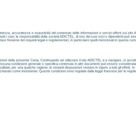
zza, accuratezza e esaustività del contenuto delle informazioni e servizi offerti sul sito
In tutti i casi, la responsabilità della società ADICTEL, di uno dei suoi soci o dipendenti può ess
tare l'insieme dei requisiti legali e regolamentari, in particolare quelli menzionati in questa cart
posizioni della presente Carta. Continuando ad utilizzare il sito ADICTEL e a navigare, si a
essuna condizione generale o specifica contenuta in altri documenti può essere considerata vali
idati, per una qualche ragione, le restanti disposizioni restano in vigore a tutti gli effetti. In 
arà dichiarato come inesistente. Queste condizioni sono regolate dalla legge francese per le regole