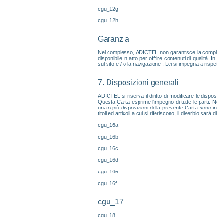
cgu_12g
cgu_12h
Garanzia
Nel complesso, ADICTEL non garantisce la complete
disponibile in atto per offrire contenuti di qualità. 
sul sito e / o la navigazione . Lei si impegna a rispet
7. Disposizioni generali
ADICTEL si riserva il diritto di modificare le dis
Questa Carta esprime l'impegno di tutte le parti. N
una o più disposizioni della presente Carta sono inval
titoli ed articoli a cui si riferiscono, il diverbio s
cgu_16a
cgu_16b
cgu_16c
cgu_16d
cgu_16e
cgu_16f
cgu_17
cgu_18