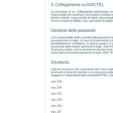
3. Collegamento su ADICTEL
La creazione di un collegamento ipertestuale v
responsabile del contenuto, informazioni, prodotti e 
diretti o indiretti, come perdita di clienti, azioni le
servizi venduti da affiliati, o per operazioni di pagam
Gestione delle password
Lei è responsabile della custodia delle password a
sua password e il login. In caso di smarrimento o fu
immediatamente contattarci. In questo quadro, è poss
sicurizzata delle proprie password e login. Solo il
Si avverte, inoltre, che se durante un periodo di tr
come anche la propria password e il login. ADICTEL 
Sicurezza
L'utente riconosce che, nonostante tutti i mezzi ut
al servizio e tempi di risposta, e La sicurezza dell
maggiore o indipendenti dalla volontàADICTEL o fatti
cgu_12a
cgu_12b
cgu_12c
cgu_12d
cgu_12e
cgu_12f