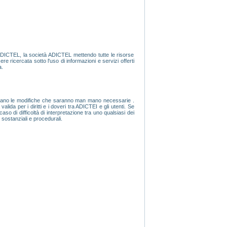
 ADICTEL, la società ADICTEL mettendo tutte le risorse
ere ricercata sotto l'uso di informazioni e servizi offerti
a.
ccettano le modifiche che saranno man mano necessarie .
da per i diritti e i doveri tra ADICTEI e gli utenti. Se
caso di difficoltà di interpretazione tra uno qualsiasi dei
 sostanziali e procedurali.