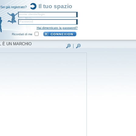
Il tuo spazio
Sei già registrato?
nome utente/login
Password
Hai dimenticato la password?
Ricordati di me
L È UN MARCHIO