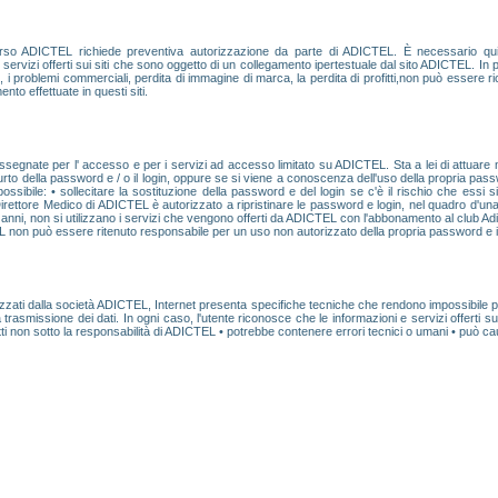
erso ADICTEL richiede preventiva autorizzazione da parte di ADICTEL. È necessario qu
servizi offerti sui siti che sono oggetto di un collegamento ipertestuale dal sito ADICTEL. In p
gali, i problemi commerciali, perdita di immagine di marca, la perdita di profitti,non può essere r
ento effettuate in questi siti.
ssegnate per l' accesso e per i servizi ad accesso limitato su ADICTEL. Sta a lei di attuare
rto della password e / o il login, oppure se si viene a conoscenza dell'uso della propria passwo
ibile: • sollecitare la sostituzione della password e del login se c'è il rischio che essi sian
 Direttore Medico di ADICTEL è autorizzato a ripristinare le password e login, nel quadro d'un
e anni, non si utilizzano i servizi che vengono offerti da ADICTEL con l'abbonamento al club Ad
non può essere ritenuto responsabile per un uso non autorizzato della propria password e il l
ilizzati dalla società ADICTEL, Internet presenta specifiche tecniche che rendono impossibile
a trasmissione dei dati. In ogni caso, l'utente riconosce che le informazioni e servizi offerti
 non sotto la responsabilità di ADICTEL • potrebbe contenere errori tecnici o umani • può causa