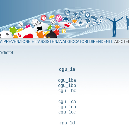
A PREVENZIONE E L'ASSISTENZA AI GIOCATORI DIPENDENTI.
ADICTE
Adictel
cgu_1a
cgu_1ba
cgu_1bb
cgu_1bc
cgu_1ca
cgu_1cb
cgu_1cc
cgu_1d