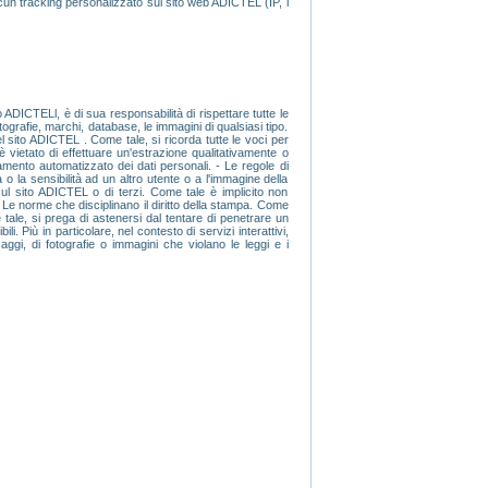
lcun tracking personalizzato sul sito web ADICTEL (IP, i
 ADICTELl, è di sua responsabilità di rispettare tutte le
fotografie, marchi, database, le immagini di qualsiasi tipo.
del sito ADICTEL . Come tale, si ricorda tutte le voci per
 è vietato di effettuare un'estrazione qualitativamente o
amento automatizzato dei dati personali. - Le regole di
 o la sensibilità ad un altro utente o a l'immagine della
sul sito ADICTEL o di terzi. Come tale è implicito non
- Le norme che disciplinano il diritto della stampa. Come
 tale, si prega di astenersi dal tentare di penetrare un
i. Più in particolare, nel contesto di servizi interattivi,
gi, di fotografie o immagini che violano le leggi e i