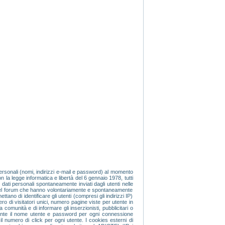
 personali (nomi, indirizzi e-mail e password) al momento
n la legge informatica e libertà del 6 gennaio 1978, tutti
 dati personali spontaneamente inviati dagli utenti nelle
i del forum che hanno volontariamente e spontaneamente
tano di identificare gli utenti (compresi gli indirizzi IP)
ro di visitatori unici, numero pagine viste per utente in
 comunità e di informare gli inserzionisti, pubblicitari o
amente il nome utente e password per ogni connessione
il numero di click per ogni utente. I cookies esterni di