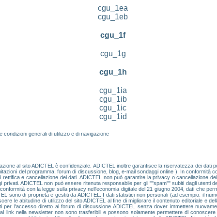
cgu_1ea
cgu_1eb
cgu_1f
cgu_1g
cgu_1h
cgu_1ia
cgu_1ib
cgu_1ic
cgu_1id
le condizioni generali di utilizzo e di navigazione
egistrazione al sito ADICTEL è confidenziale. ADICTEL inoltre garantisce la riservatezza dei dati
limitazioni del programma, forum di discussione, blog, e-mail sondaggi online ). In conformità co
 di rettifica e cancellazione dei dati. ADICTEL non può garantire la privacy o cancellazione dei
i privati. ADICTEL non può essere ritenuta responsabile per gli ""spam"" subiti dagli utent
n conformità con la legge sulla privacy nell'economia digitale del 21 giugno 2004, dati che permet
TEL sono di proprietà e gestiti da ADICTEL. I dati statistici non personali (ad esempio: il nume
 le abitudine di utilizzo del sito ADICTEL al fine di migliorare il contenuto editoriale e della
i utenti per l'accesso diretto al forum di discussione ADICTEL senza dover immettere nuov
ti al link nella newsletter non sono trasferibili e possono solamente permettere di conoscere 