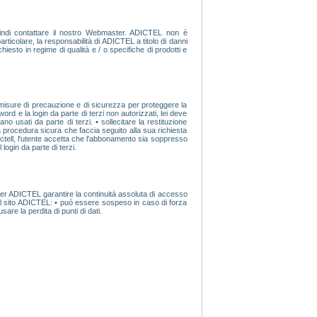
indi contattare il nostro Webmaster. ADICTEL non è
articolare, la responsabilità di ADICTEL a titolo di danni
ichiesto in regime di qualità e / o specifiche di prodotti e
 misure di precauzione e di sicurezza per proteggere la
rd e la login da parte di terzi non autorizzati, lei deve
o usati da parte di terzi. • sollecitare la restituzione
a procedura sicura che faccia seguito alla sua richiesta
ictell, l'utente accetta che l'abbonamento sia soppresso
ogin da parte di terzi.
 per ADICTEL garantire la continuità assoluta di accesso
 sul sito ADICTEL: • può essere sospeso in caso di forza
re la perdita di punti di dati.