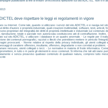
ampagne pubblicitarie al fine di evitare un'eccessiva ripetizione sul sito ADICTEL. Non vi è a
46013
ADICTEL deve rispettare le leggi ei regolamenti in vigore
cano su Internet. Come tale, quando si utilizzano i servizi del sito ADICTEL e si naviga nel sito
 diritto d'autore e proprietà industriale, quali creazioni multimediali, software, testi, articoli, 
ono proprietari del integralità dei diritti di proprietà intellettuale e industriale sul contenuto 
a riproduzione, totale o parziale non autorizzata costituiscono atti di contraffazione. Inoltre,
to sul sito ADICTEL, o utilizzare i database in un quadro anormale. - Le regole per il tratt
 dei contenuti pornografici, razzisti o illeciti che potrebbero mettere in pericolo l'integrità
i provocanti. - Norme relative al rispetto della privacy individuale, gli utenti collegati 
 messaggi di carattere offensivo, insultante, offensivo, degradante o non correlati ai problemi. 
ffamare nessuno, utenti collegati o terzi. - Le normative in materia di frode informatica. Come
ettere, in tutto o in parte gli elementi in esso contenuti. Si informa che tali atti siano punibil
iatamente e senza preavviso qualsiasi contenuto di qualsiasi natura, compresi tutto messag
ritti