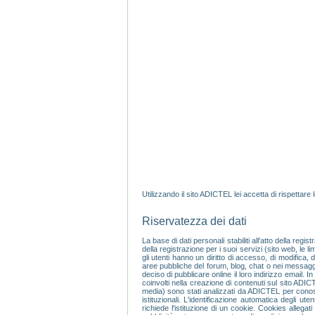
Utilizzando il sito ADICTEL lei accetta di rispettare 
Riservatezza dei dati
La base di dati personali stabiliti all'atto della r
della registrazione per i suoi servizi (sito web, le 
gli utenti hanno un diritto di accesso, di modifica,
aree pubbliche del forum, blog, chat o nei messagg
deciso di pubblicare online il loro indirizzo email. I
coinvolti nella creazione di contenuti sul sito ADIC
media) sono stati analizzati da ADICTEL per conoscere
istituzionali. L'identificazione automatica degl
richiede l'istituzione di un cookie. Cookies allega