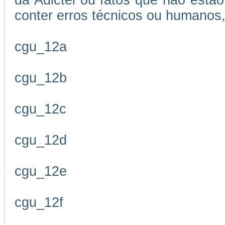
da Adictel ou fatos que não estão
conter erros técnicos ou humanos,
cgu_12a
cgu_12b
cgu_12c
cgu_12d
cgu_12e
cgu_12f