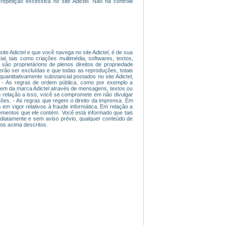
repetição excessiva no site Adictel. Não há controle
ite Adictel e que você navega no site Adictel, é de sua
ial, tais como criações multimédia, softwares, textos,
são proprietárions de plenos direitos de propriedade
derão ser excluídas e que todas as reproduções, totais
uantitativamente substancial postados no site Adictel,
 - As regras de ordem pública, como por exemplo a
magem da marca Adictel através de mensagens, textos ou
 Em relação a isso, você se compromete em não divulgar
tões. - As regras que regem o direito da imprensa. Em
 em vigor relativos à fraude informática. Em relação a
lementos que ele contém. Você está informado que tais
mediatamente e sem aviso prévio, qualquer conteúdo de
tos acima descritos.