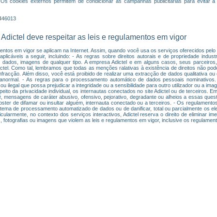
 Os cookies externos permitem de condicionar as campanhas publicitárias para evitar a 
1446013
 Adictel deve respeitar as leis e regulamentos em vigor
entos em vigor se aplicam na Internet. Assim, quando você usa os serviços oferecidos pelo s
licáveis a seguir, incluindo: - As regras sobre direitos autorais e de propriedade industr
e dados, imagens de qualquer tipo. A empresa Adictel e em alguns casos, seus parceiros, 
Adictel. Como tal, lembramos que todas as menções ralativas à existência de direitos não po
fracção. Além disso, você está proibido de realizar uma extracção de dados qualitativa ou q
anormal. - As regras para o processamento automático de dados pessoais nominativos.
u ilegal que possa prejudicar a integridade ou a sensibilidade para outro utilizador ou a i
peito da privacidade individual, os internautas conectados no site Adictel ou de terceiros.
ê, mensagens de caráter abusivo, ofensivo, pejorativo, degradante ou alheios a essas ques
bster de difamar ou insultar alguém, internauta conectado ou a terceiros. - Os regulamentos
istema de processamento automatizado de dados ou de danificar, total ou parcialmente os e
cularmente, no contexto dos serviços interactivos, Adictel reserva o direito de eliminar i
 fotografias ou imagens que violem as leis e regulamentos em vigor, inclusive os regulamen