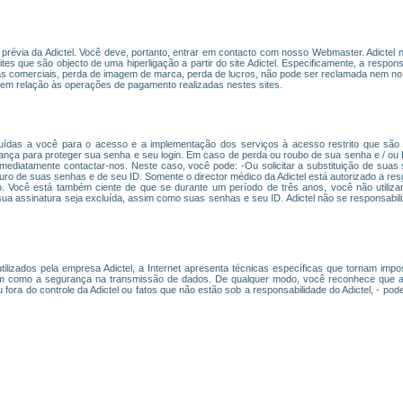
ão prévia da Adictel. Você deve, portanto, entrar em contacto com nosso Webmaster. Adicte
es que são objecto de uma hiperligação a partir do site Adictel. Especificamente, a responsab
mas comerciais, perda de imagem de marca, perda de lucros, não pode ser reclamada nem no 
em relação às operações de pagamento realizadas nestes sites.
uídas a você para o acesso e a implementação dos serviços à acesso restrito que são o
ça para proteger sua senha e seu login. Em caso de perda ou roubo de sua senha e / ou I
imediatamente contactar-nos. Neste caso, você pode: -Ou solicitar a substituição de suas
seguro de suas senhas e de seu ID. Somente o director médico da Adictel está autorizado a r
 Você está também ciente de que se durante um período de três anos, você não utilizar
sua assinatura seja excluída, assim como suas senhas e seu ID. Adictel não se responsabil
lizados pela empresa Adictel, a Internet apresenta técnicas específicas que tornam imposs
m como a segurança na transmissão de dados. De qualquer modo, você reconhece que as i
ora do controle da Adictel ou fatos que não estão sob a responsabilidade do Adictel, - po