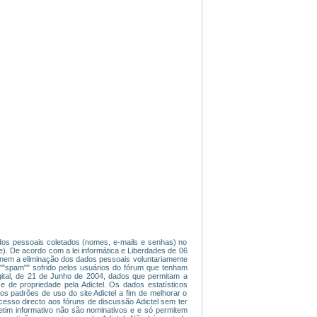
dados pessoais coletados (nomes, e-mails e senhas) no
). De acordo com a lei informática e Liberdades de 06
ade nem a eliminação dos dados pessoais voluntariamente
 ""spam"" sofrido pelos usuários do fórum que tenham
gital, de 21 de Junho de 2004, dados que permitam a
e de propriedade pela Adictel. Os dados estatísticos
os padrões de uso do site Adictel a fim de melhorar o
 acesso directo aos fóruns de discussão Adictel sem ter
etim informativo não são nominativos e e só permitem