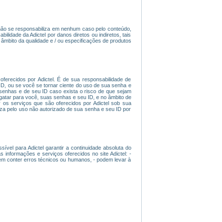
l não se responsabiliza em nenhum caso pelo conteúdo,
ilidade da Adictel por danos diretos ou indiretos, tais
âmbito da qualidade e / ou especificações de produtos
ferecidos por Adictel. É de sua responsabilidade de
D, ou se você se tornar ciente do uso de sua senha e
 senhas e de seu ID caso exista o risco de que sejam
esgatar para você, suas senhas e seu ID, e no âmbito de
 os serviços que são oferecidos por Adictel sob sua
iza pelo uso não autorizado de sua senha e seu ID por
ível para Adictel garantir a continuidade absoluta do
nformações e serviços oferecidos no site Adictel: -
dem conter erros técnicos ou humanos, - podem levar à