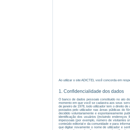
Ao utilizar o site ADICTEL você concorda em respe
1. Confidencialidade dos dados
O banco de dados pessoais constituido no ato do 
momento em que você se cadastra aos seus serviço
de janeiro de 1978, todo utilizador tem o direito 
postados pelo utilizador nas áreas públicas do f
decidido voluntariamente e espontaneamente publ
identificação dos usuários (incluindo endereços
impessoais (por exemplo, número de visitantes úni
conteúdo editorial e da comunidade e para informar
que digitar novamente o nome de utilizador e sen