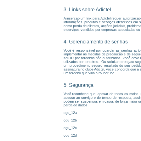
3. Links sobre Adictel
A inserção um link para Adictel requer autorizaç
informações, produtos e serviços oferecidos em sit
como perda de clientes, acções judiciais, proble
e serviços vendidos por empresas associadas ou 
4. Gerenciamento de senhas
Você é responsável por guardar as senhas atrib
implementar as medidas de precaução e de seguran
seu ID por terceiros não autorizados, você deve 
utilizados por terceiros. -Ou solicitar o resgate 
um procedimento seguro resultado do seu pedido.
assinatura no clube Adictel, você concorda que a 
um terceiro que viria a roubar-lhe.
5. Segurança
Você reconhece que, apesar de todos os meios uti
acesso ao serviço e do tempo de resposta, assi
podem ser suspensos em casos de força maior ou f
perda de dados.
cgu_12a
cgu_12b
cgu_12c
cgu_12d