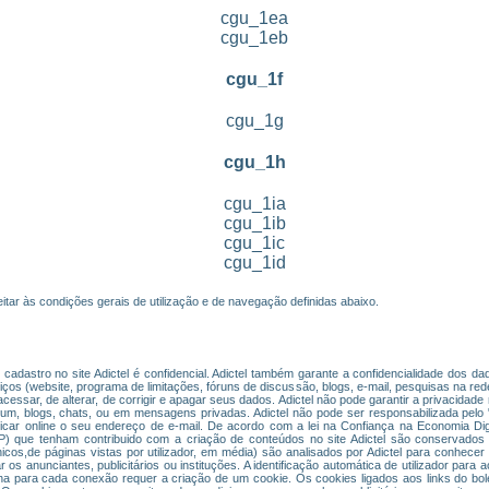
cgu_1ea
cgu_1eb
cgu_1f
cgu_1g
cgu_1h
cgu_1ia
cgu_1ib
cgu_1ic
cgu_1id
itar às condições gerais de utilização e de navegação definidas abaixo.
cadastro no site Adictel é confidencial. Adictel também garante a confidencialidade dos 
s (website, programa de limitações, fóruns de discussão, blogs, e-mail, pesquisas na rede
de acessar, de alterar, de corrigir e apagar seus dados. Adictel não pode garantir a privacid
órum, blogs, chats, ou em mensagens privadas. Adictel não pode ser responsabilizada pelo
icar online o seu endereço de e-mail. De acordo com a lei na Confiança na Economia Di
 IP) que tenham contribuido com a criação de conteúdos no site Adictel são conservados 
cos,de páginas vistas por utilizador, em média) são analisados por Adictel para conhecer 
 os anunciantes, publicitários ou instituções. A identificação automática de utilizador para
ha para cada conexão requer a criação de um cookie. Os cookies ligados aos links do bol