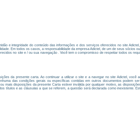
actidão e integridade do conteúdo das informações e dos serviços oferecidos no site Adicte
lidade. Em todos os casos, a responsabilidade da empresa Adictel, de um de seus sócios o
recidos no site e / ou sua navegação . Você tem o compromisso de respeitar todos os requi
osições da presente carta. Ao continuar a utilizar o site e a navegar no site Adictel, você
nhuma das condições gerais ou específicas contidas em outros documentos podem ser c
 ou mais disposições da presente Carta estiver inválida por qualquer motivo, as disposiçõ
 dos títulos e as cláusulas a que se referem, a questão será declarada como inexistente. Es