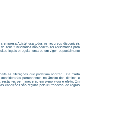
l, a empresa Adictel usa todos os recursos disponíveis
u de seus funcionários não podem ser reclamadas para
sitos legais e regulamentares em vigor, especialmente
 aceita as alterações que poderiam ocorrer. Esta Carta
onsideradas pertencentes no âmbito dos direitos e
es restantes permanecerão em pleno vigor e efeito. Em
tas condições são regidas pela lei francesa, de regras