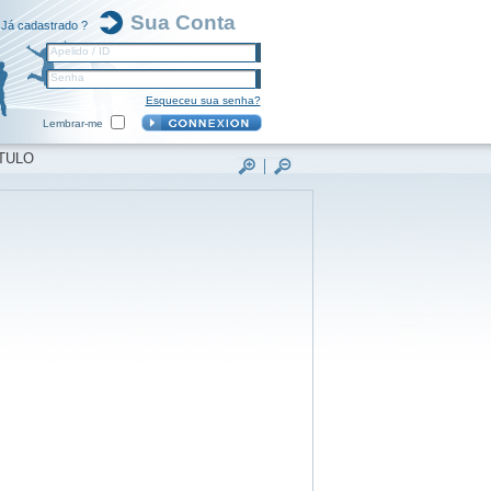
Sua Conta
Já cadastrado ?
Apelido / ID
Senha
Esqueceu sua senha?
Lembrar-me
TULO