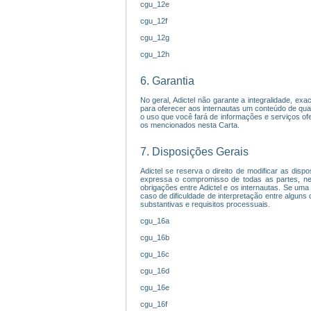
cgu_12e
cgu_12f
cgu_12g
cgu_12h
6. Garantia
No geral, Adictel não garante a integralidade, ex
para oferecer aos internautas um conteúdo de qua
o uso que você fará de informações e serviços ofe
os mencionados nesta Carta.
7. Disposições Gerais
Adictel se reserva o direito de modificar as disp
expressa o compromisso de todas as partes, ne
obrigações entre Adictel e os internautas. Se uma
caso de dificuldade de interpretação entre alguns
substantivas e requisitos processuais.
cgu_16a
cgu_16b
cgu_16c
cgu_16d
cgu_16e
cgu_16f