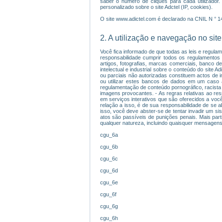
saber o número de cliques para cada utilizador.
personalizado sobre o site Adctel (IP, cookies).
O site www.adictel.com é declarado na CNIL N ° 
2. A utilização e navegação no site
Você fica informado de que todas as leis e regulam
responsabilidade cumprir todos os regulamentos ap
artigos, fotografias, marcas comerciais, banco d
intelectual e industrial sobre o conteúdo do site 
ou parciais não autorizadas constituem actos de in
ou utilizar estes bancos de dados em um caso 
regulamentação de conteúdo pornográfico, racista o
imagens provocantes. - As regras relativas ao res
em serviços interativos que são oferecidos a voc
relação a isso, é de sua responsabilidade de se a
isso, você deve abster-se de tentar invadir um s
atos são passíveis de punições penais. Mais parti
qualquer natureza, incluindo quaisquer mensagens,
cgu_6a
cgu_6b
cgu_6c
cgu_6d
cgu_6e
cgu_6f
cgu_6g
cgu_6h