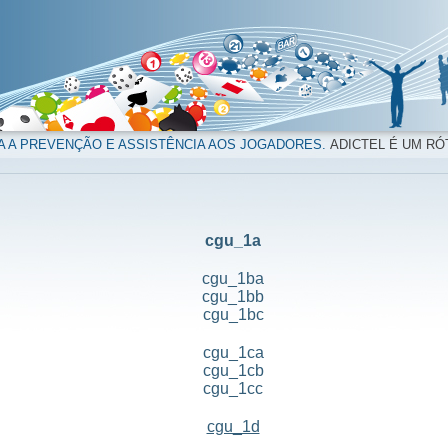
A A PREVENÇÃO E ASSISTÊNCIA AOS JOGADORES.
ADICTEL É UM RÓ
cgu_1a
cgu_1ba
cgu_1bb
cgu_1bc
cgu_1ca
cgu_1cb
cgu_1cc
cgu_1d