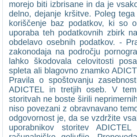
morejo biti izbrisane in da je vs
delno, dejanje kršitve. Poleg tega
koriščenje baz podatkov, ki so 
uporaba teh podatkovnih zbirk na
obdelavo osebnih podatkov. - Pr
zakonodaja na področju pornografs
lahko škodovala celovitosti pos
spleta ali blagovno znamko ADICTEL 
Pravila o spoštovanju zasebnost
ADICTEL in tretjih oseb. V tem 
storitvah ne boste širili neprimernih,
niso povezani z obravnavano temo.
odgovornost je, da se vzdržite vsa
uporabnikov storitev ADICTEL a