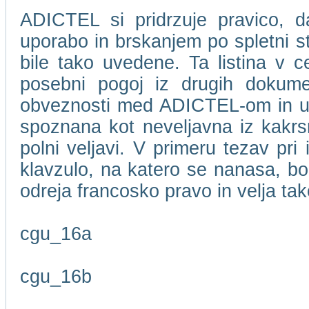
ADICTEL si pridrzuje pravico, d
uporabo in brskanjem po spletni 
bile tako uvedene. Ta listina v c
posebni pogoj iz drugih dokume
obveznosti med ADICTEL-om in upor
spoznana kot neveljavna iz kakrsn
polni veljavi. V primeru tezav pri
klavzulo, na katero se nanasa, bo
odreja francosko pravo in velja t
cgu_16a
cgu_16b