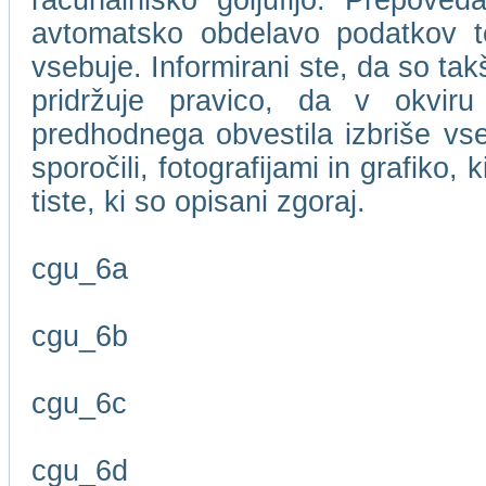
računalniško goljufijo. Prepove
avtomatsko obdelavo podatkov te
vsebuje. Informirani ste, da so t
pridržuje pravico, da v okviru
predhodnega obvestila izbriše vse
sporočili, fotografijami in grafiko,
tiste, ki so opisani zgoraj.
cgu_6a
cgu_6b
cgu_6c
cgu_6d