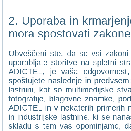
2. Uporaba in krmarje
mora spostovati zakone
Obveščeni ste, da so vsi zakoni i
uporabljate storitve na spletni 
ADICTEL, je vaša odgovornost, 
spoštujete naslednje in predvsem: 
lastnini, kot so multimedijske stv
fotografije, blagovne znamke, pod
ADICTEL in v nekaterih primerih nje
in industrijske lastnine, ki se n
skladu s tem vas opominjamo, 