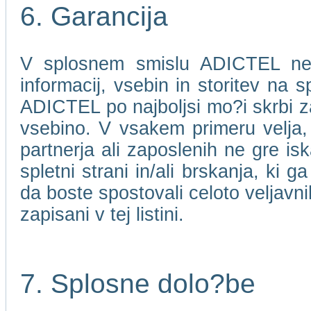
6. Garancija
V splosnem smislu ADICTEL ne j
informacij, vsebin in storitev na 
ADICTEL po najboljsi mo?i skrbi za
vsebino. V vsakem primeru velja
partnerja ali zaposlenih ne gre isk
spletni strani in/ali brskanja, ki 
da boste spostovali celoto veljavni
zapisani v tej listini.
7. Splosne dolo?be