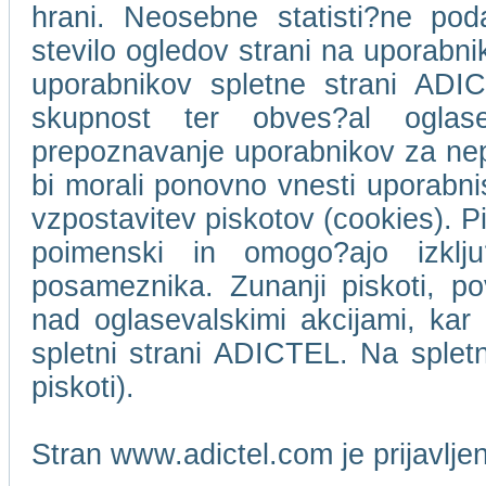
hrani. Neosebne statisti?ne pod
stevilo ogledov strani na uporabn
uporabnikov spletne strani ADIC
skupnost ter obves?al oglase
prepoznavanje uporabnikov za ne
bi morali ponovno vnesti uporabni
vzpostavitev piskotov (cookies). Pi
poimenski in omogo?ajo izklj
posameznika. Zunanji piskoti, p
nad oglasevalskimi akcijami, kar 
spletni strani ADICTEL. Na splet
piskoti).
Stran www.adictel.com je prijavlj