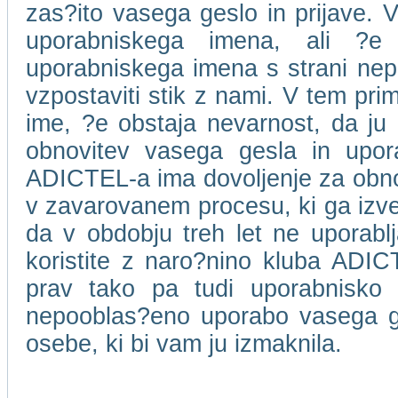
zas?ito vasega geslo in prijave. V
uporabniskega imena, ali ?e
uporabniskega imena s strani ne
vzpostaviti stik z nami. V tem pri
ime, ?e obstaja nevarnost, da ju 
obnovitev vasega gesla in upor
ADICTEL-a ima dovoljenje za obnov
v zavarovanem procesu, ki ga izv
da v obdobju treh let ne uporablja
koristite z naro?nino kluba ADICT
prav tako pa tudi uporabnisko
nepooblas?eno uporabo vasega ge
osebe, ki bi vam ju izmaknila.