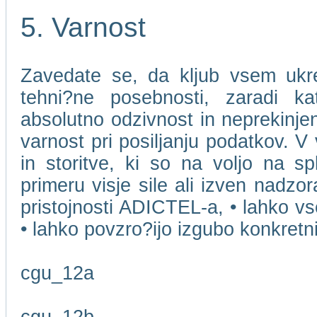
5. Varnost
Zavedate se, da kljub vsem ukr
tehni?ne posebnosti, zaradi k
absolutno odzivnost in neprekinjen
varnost pri posiljanju podatkov. V
in storitve, ki so na voljo na s
primeru visje sile ali izven nadzo
pristojnosti ADICTEL-a, • lahko v
• lahko povzro?ijo izgubo konkret
cgu_12a