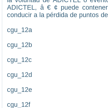
la voluntad de ADICTEL o evento
ADICTEL, â € ¢ puede contener
conducir a la pérdida de puntos de
cgu_12a
cgu_12b
cgu_12c
cgu_12d
cgu_12e
cgu_12f