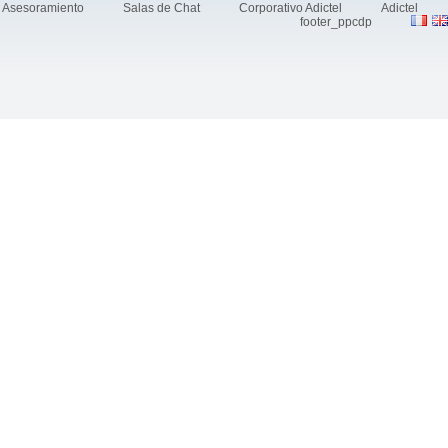
Asesoramiento
Salas de Chat
Corporativo Adictel
Adictel
footer_ppcdp