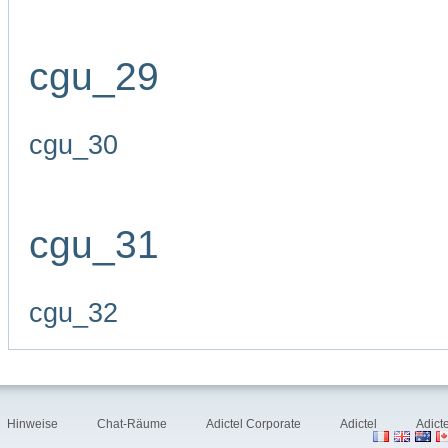
cgu_29
cgu_30
cgu_31
cgu_32
Hinweise
Chat-Räume
Adictel Corporate
Adictel
Adict