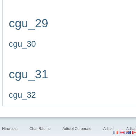
cgu_29
cgu_30
cgu_31
cgu_32
Hinweise
Chat-Räume
Adictel Corporate
Adictel
Adict