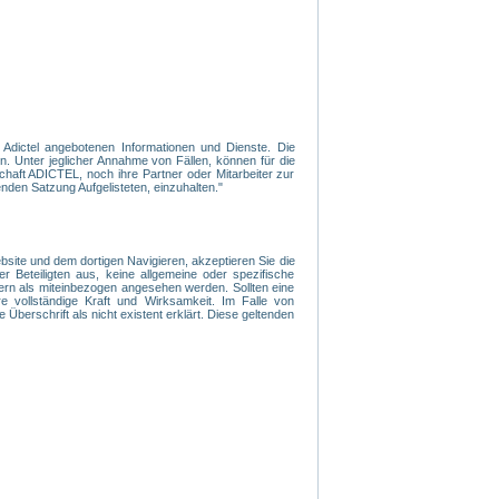
n Adictel angebotenen Informationen und Dienste. Die
. Unter jeglicher Annahme von Fällen, können für die
haft ADICTEL, noch ihre Partner oder Mitarbeiter zur
nden Satzung Aufgelisteten, einzuhalten."
ite und dem dortigen Navigieren, akzeptieren Sie die
r Beteiligten aus, keine allgemeine oder spezifische
ern als miteinbezogen angesehen werden. Sollten eine
 vollständige Kraft und Wirksamkeit. Im Falle von
 Überschrift als nicht existent erklärt. Diese geltenden