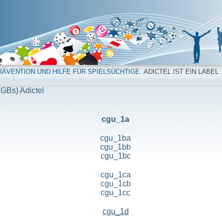
ÄVENTION UND HILFE FÜR SPIELSÜCHTIGE.
ADICTEL IST EIN LABEL
GBs) Adictel
cgu_1a
cgu_1ba
cgu_1bb
cgu_1bc
cgu_1ca
cgu_1cb
cgu_1cc
cgu_1d