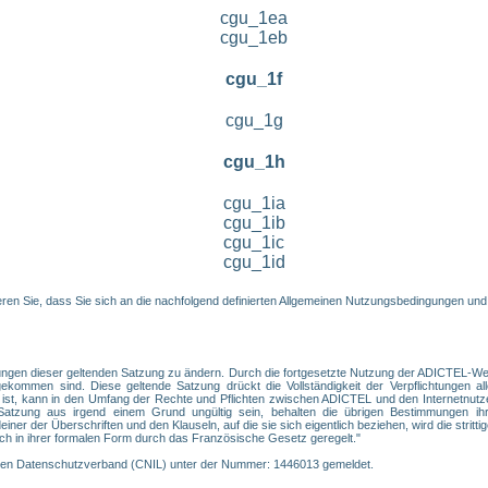
cgu_1ea
cgu_1eb
cgu_1f
cgu_1g
cgu_1h
cgu_1ia
cgu_1ib
cgu_1ic
cgu_1id
en Sie, dass Sie sich an die nachfolgend definierten Allgemeinen Nutzungsbedingungen und
ngen dieser geltenden Satzung zu ändern. Durch die fortgesetzte Nutzung der ADICTEL-Webs
ommen sind. Diese geltende Satzung drückt die Vollständigkeit der Verpflichtungen alle
 ist, kann in den Umfang der Rechte und Pflichten zwischen ADICTEL und den Internetnutz
tzung aus irgend einem Grund ungültig sein, behalten die übrigen Bestimmungen ihre
er der Überschriften und den Klauseln, auf die sie sich eigentlich beziehen, wird die strittige
ch in ihrer formalen Form durch das Französische Gesetz geregelt."
chen Datenschutzverband (CNIL) unter der Nummer: 1446013 gemeldet.