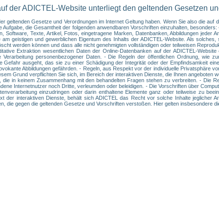
auf der ADICTEL-Website unterliegt den geltenden Gesetzen u
t der geltenden Gesetze und Verordnungen im Internet Geltung haben. Wenn Sie also die au
hre Aufgabe, die Gesamtheit der folgenden anwendbaren Vorschriften einzuhalten, besonder
 Software, Texte, Artikel, Fotos, eingetragene Marken, Datenbanken, Abbildungen jeder Art
e am geistigen und gewerblichen Eigentum des Inhalts der ADICTEL-Website. Als solches, s
löscht werden können und dass alle nicht genehmigten vollständigen oder teilweisen Reprodu
uantitative Extraktion wesentlichen Daten der Online-Datenbanken auf der ADICTEL-Websi
e Verarbeitung personenbezogener Daten. - Die Regeln der öffentlichen Ordnung, wie zu
die Gefahr ausgeht, das sie zu einer Schädigung der Integrität oder der Empfindsamkeit ei
okante Abbildungen gefährden. - Regeln, aus Respekt vor der individuelle Privatsphäre vo
esem Grund verpflichten Sie sich, im Bereich der interaktiven Dienste, die Ihnen angeboten
 die in keinem Zusammenhang mit den behandelten Fragen stehen zu verbreiten. - Die Regel
ne Internetnutzer noch Dritte, verleumden oder beleidigen. - Die Vorschriften über Computer
enverarbeitung einzudringen oder darin enthaltene Elemente ganz oder teilweise zu beeint
t der interaktiven Dienste, behält sich ADICTEL das Recht vor solche Inhalte jeglicher A
ken, die gegen die geltenden Gesetze und Vorschriften verstoßen. Hier gelten insbesondere d