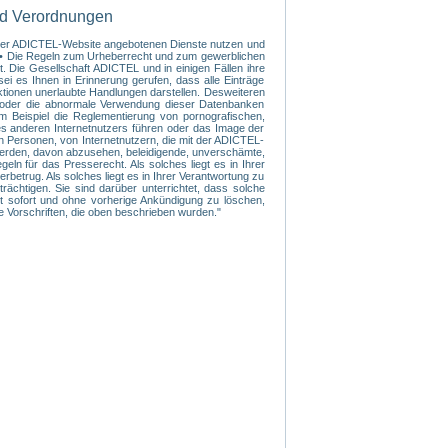
nd Verordnungen
f der ADICTEL-Website angebotenen Dienste nutzen und
s: • Die Regeln zum Urheberrecht und zum gewerblichen
. Die Gesellschaft ADICTEL und in einigen Fällen ihre
ei es Ihnen in Erinnerung gerufen, dass alle Einträge
ktionen unerlaubte Handlungen darstellen. Desweiteren
te oder die abnormale Verwendung dieser Datenbanken
m Beispiel die Reglementierung von pornografischen,
nes anderen Internetnutzers führen oder das Image der
n Personen, von Internetnutzern, die mit der ADICTEL-
 werden, davon abzusehen, beleidigende, unverschämte,
n für das Presserecht. Als solches liegt es in Ihrer
betrug. Als solches liegt es in Ihrer Verantwortung zu
rächtigen. Sie sind darüber unterrichtet, dass solche
rt sofort und ohne vorherige Ankündigung zu löschen,
ie Vorschriften, die oben beschrieben wurden."