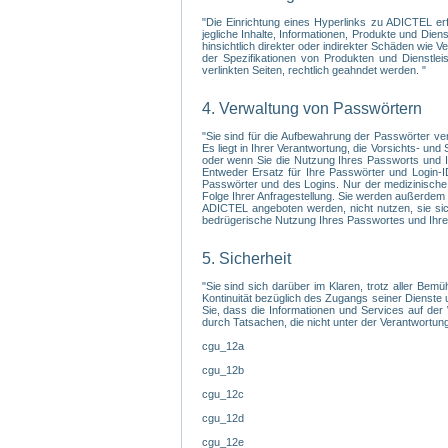
"Die Einrichtung eines Hyperlinks zu ADICTEL er
jegliche Inhalte, Informationen, Produkte und Di
hinsichtlich direkter oder indirekter Schäden wie
der Spezifikationen von Produkten und Dienstlei
verlinkten Seiten, rechtlich geahndet werden. "
4. Verwaltung von Passwörtern
"Sie sind für die Aufbewahrung der Passwörter ve
Es liegt in Ihrer Verantwortung, die Vorsichts- un
oder wenn Sie die Nutzung Ihres Passworts und Ih
Entweder Ersatz für Ihre Passwörter und Login-I
Passwörter und des Logins. Nur der medizinische 
Folge Ihrer Anfragestellung. Sie werden außerdem 
ADICTEL angeboten werden, nicht nutzen, sie sic
bedrügerische Nutzung Ihres Passwortes und Ihres 
5. Sicherheit
"Sie sind sich darüber im Klaren, trotz aller Bem
Kontinuität bezüglich des Zugangs seiner Dienste 
Sie, dass die Informationen und Services auf der
durch Tatsachen, die nicht unter der Verantwortung
cgu_12a
cgu_12b
cgu_12c
cgu_12d
cgu_12e