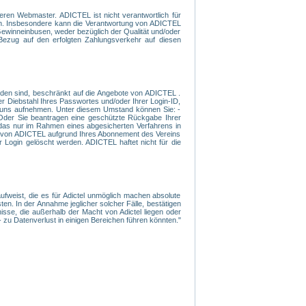
eren Webmaster. ADICTEL ist nicht verantwortlich für
den. Insbesondere kann die Verantwortung von ADICTEL
Gewinneinbusen, weder bezüglich der Qualität und/oder
 Bezug auf den erfolgten Zahlungsverkehr auf diesen
rden sind, beschränkt auf die Angebote von ADICTEL .
er Diebstahl Ihres Passwortes und/oder Ihrer Login-ID,
mit uns aufnehmen. Unter diesem Umstand können Sie: -
- Oder Sie beantragen eine geschützte Rückgabe Ihrer
 das nur im Rahmen eines abgesicherten Verfahrens in
nen von ADICTEL aufgrund Ihres Abonnement des Vereins
 Login gelöscht werden. ADICTEL haftet nicht für die
ufweist, die es für Adictel unmöglich machen absolute
en. In der Annahme jeglicher solcher Fälle, bestätigen
sse, die außerhalb der Macht von Adictel liegen oder
 zu Datenverlust in einigen Bereichen führen könnten."