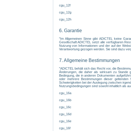
cgu_12f
cgu_12g
cgu_12h
6. Garantie
"Im Allgemeinen Sinne gibt ADICTEL keine Garanti
Gesellschaft ADICTEL setzt alle verfügbaren Ress
Nutzung von Informationen und der auf der Websit
Verantwortung gezogen werden. Sie sind dazu verpfl
7. Allgemeine Bestimmungen
"ADICTEL behält sich das Recht vor, die Bestimmu
Änderungen, die daher als wirksam zu Stande gek
Bedingung, die in anderen Dokumenten aufgeführt
oder mehrere Bestimmungen dieser geltenden Sa
Schwierigkeiten bei der Auslegung zwischen irgendein
Nutzungsbedingungen sind sowohl inhaltlich als au
cgu_16a
cgu_16b
cgu_16c
cgu_16d
cgu_16e
cgu_16f