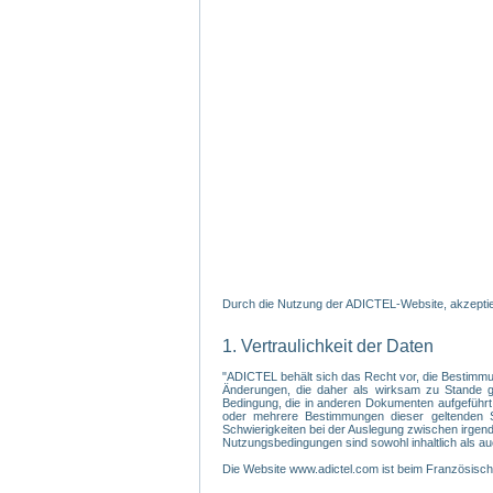
Durch die Nutzung der ADICTEL-Website, akzeptier
1. Vertraulichkeit der Daten
"ADICTEL behält sich das Recht vor, die Bestimmu
Änderungen, die daher als wirksam zu Stande gek
Bedingung, die in anderen Dokumenten aufgeführt
oder mehrere Bestimmungen dieser geltenden Sa
Schwierigkeiten bei der Auslegung zwischen irgendein
Nutzungsbedingungen sind sowohl inhaltlich als au
Die Website www.adictel.com ist beim Französis