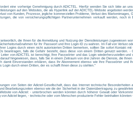
fordert eine vorherige Genehmigung durch ADICTEL. Hierfür wenden Sie sich bitte an uns
enstleistungen auf den Websites, die als Hyperlink auf der ADICTEL-Website angeboten wer
 Verlust von Kunden, Prozesse, jegliche kommerziellen Probleme, Verlust des Markenimages, 
stungen, die von versicherungspflichtigen Partnerunternehmen verkauft werden, noch in
rantwortlich, die Ihnen für die Anmeldung und Nutzung der Dienstleistungen zugewiesen wo
d Sicherheitsmaßnahmen für Ihr Passwort und Ihre Login-ID zu wahren. Im Fall von Verlust od
rer Logins durch einen nicht autorisierten Dritten bemerken, sollten Sie sofort Kontakt 
Ds beantragen, falls die Gefahr besteht, dass diese von einem Dritten genutzt werden. 
Leiter von ADICTEL ist berechtigt, Ihre Passwörter und das Login wiederherzustellen und
darauf hingewiesen, dass, falls Sie in einem Zeitraum von drei Jahren die Dienste, die Ih
h damit Einverstanden erklären, dass Ihr Abonnement ebenso wie Ihre Passwörter und Ihr
Login durch einen Dritten, der es schafft Ihnen diese zu stehlen."
ühungen von Seiten der Adictel-Gesellschaft, dass das Internet technische Besonderheiten a
und Bearbeitungszeiten ebenso wie die der Sicherheit in der Datenübertragung zu gewährleist
 Website von Adictel: - unterbrochen werden könnten durch höherer Gewalt oder Vorkommni
 von Adictel liegen, - technische oder vom Menschen produzierte Fehler beinhalten könnten -