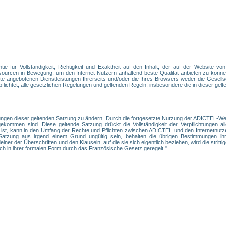
e für Vollständigkeit, Richtigkeit und Exaktheit auf den Inhalt, der auf der Website vo
ourcen in Bewegung, um den Internet-Nutzern anhaltend beste Qualität anbieten zu können
e angebotenen Dienstleistungen Ihrerseits und/oder die Ihres Browsers weder die Gesellsc
ichtet, alle gesetzlichen Regelungen und geltenden Regeln, insbesondere die in dieser gelte
ngen dieser geltenden Satzung zu ändern. Durch die fortgesetzte Nutzung der ADICTEL-Webs
ommen sind. Diese geltende Satzung drückt die Vollständigkeit der Verpflichtungen alle
 ist, kann in den Umfang der Rechte und Pflichten zwischen ADICTEL und den Internetnutz
tzung aus irgend einem Grund ungültig sein, behalten die übrigen Bestimmungen ihre
er der Überschriften und den Klauseln, auf die sie sich eigentlich beziehen, wird die strittige
ch in ihrer formalen Form durch das Französische Gesetz geregelt."