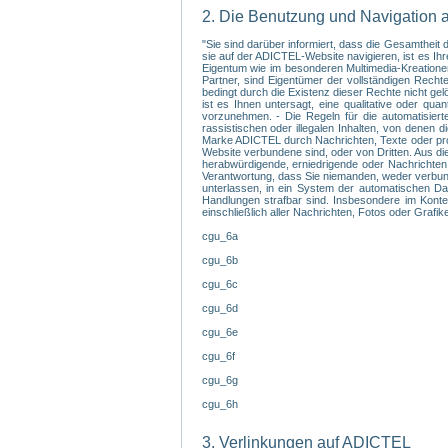
2. Die Benutzung und Navigation 
"Sie sind darüber informiert, dass die Gesamthei
sie auf der ADICTEL-Website navigieren, ist es I
Eigentum wie im besonderen Multimedia-Kreationen,
Partner, sind Eigentümer der vollständigen Recht
bedingt durch die Existenz dieser Rechte nicht ge
ist es Ihnen untersagt, eine qualitative oder q
vorzunehmen. - Die Regeln für die automatisiert
rassistischen oder illegalen Inhalten, von denen 
Marke ADICTEL durch Nachrichten, Texte oder prov
Website verbundene sind, oder von Dritten. Aus di
herabwürdigende, erniedrigende oder Nachrichten,
Verantwortung, dass Sie niemanden, weder verbunde
unterlassen, in ein System der automatischen Dat
Handlungen strafbar sind. Insbesondere im Kontex
einschließlich aller Nachrichten, Fotos oder Grafi
cgu_6a
cgu_6b
cgu_6c
cgu_6d
cgu_6e
cgu_6f
cgu_6g
cgu_6h
3. Verlinkungen auf ADICTEL