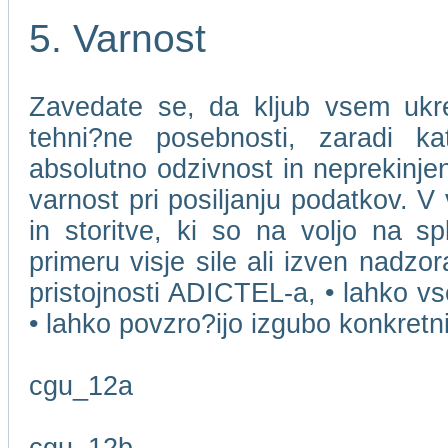
5. Varnost
Zavedate se, da kljub vsem ukr
tehni?ne posebnosti, zaradi k
absolutno odzivnost in neprekinjen
varnost pri posiljanju podatkov. V
in storitve, ki so na voljo na s
primeru visje sile ali izven nadzo
pristojnosti ADICTEL-a, • lahko v
• lahko povzro?ijo izgubo konkret
cgu_12a