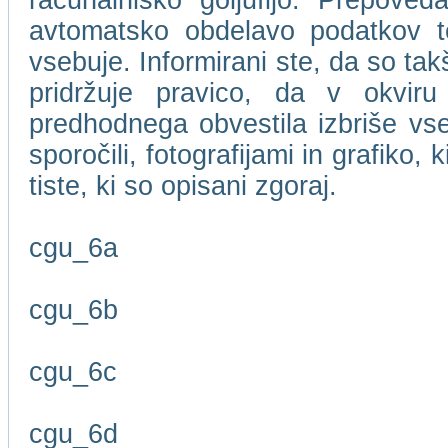
računalniško goljufijo. Prepove
avtomatsko obdelavo podatkov te
vsebuje. Informirani ste, da so t
pridržuje pravico, da v okviru
predhodnega obvestila izbriše vse
sporočili, fotografijami in grafiko,
tiste, ki so opisani zgoraj.
cgu_6a
cgu_6b
cgu_6c
cgu_6d