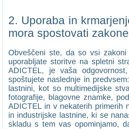
2. Uporaba in krmarje
mora spostovati zakone
Obveščeni ste, da so vsi zakoni i
uporabljate storitve na spletni 
ADICTEL, je vaša odgovornost, 
spoštujete naslednje in predvsem: 
lastnini, kot so multimedijske stv
fotografije, blagovne znamke, pod
ADICTEL in v nekaterih primerih nje
in industrijske lastnine, ki se n
skladu s tem vas opominjamo, 