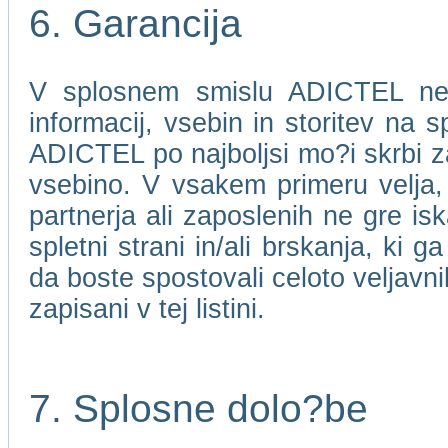
6. Garancija
V splosnem smislu ADICTEL ne j
informacij, vsebin in storitev na 
ADICTEL po najboljsi mo?i skrbi za
vsebino. V vsakem primeru velja
partnerja ali zaposlenih ne gre isk
spletni strani in/ali brskanja, ki 
da boste spostovali celoto veljavni
zapisani v tej listini.
7. Splosne dolo?be