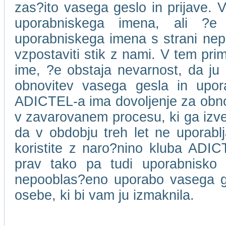
zas?ito vasega geslo in prijave. V
uporabniskega imena, ali ?e
uporabniskega imena s strani ne
vzpostaviti stik z nami. V tem pri
ime, ?e obstaja nevarnost, da ju 
obnovitev vasega gesla in upor
ADICTEL-a ima dovoljenje za obnov
v zavarovanem procesu, ki ga izv
da v obdobju treh let ne uporablja
koristite z naro?nino kluba ADICT
prav tako pa tudi uporabnisko
nepooblas?eno uporabo vasega ge
osebe, ki bi vam ju izmaknila.