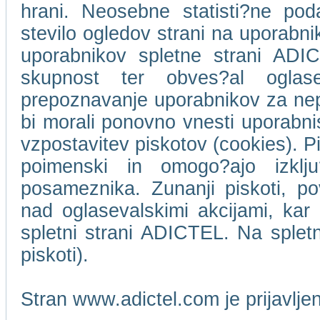
hrani. Neosebne statisti?ne pod
stevilo ogledov strani na uporabn
uporabnikov spletne strani ADIC
skupnost ter obves?al oglase
prepoznavanje uporabnikov za ne
bi morali ponovno vnesti uporabni
vzpostavitev piskotov (cookies). Pi
poimenski in omogo?ajo izklj
posameznika. Zunanji piskoti, p
nad oglasevalskimi akcijami, kar 
spletni strani ADICTEL. Na splet
piskoti).
Stran www.adictel.com je prijavlj