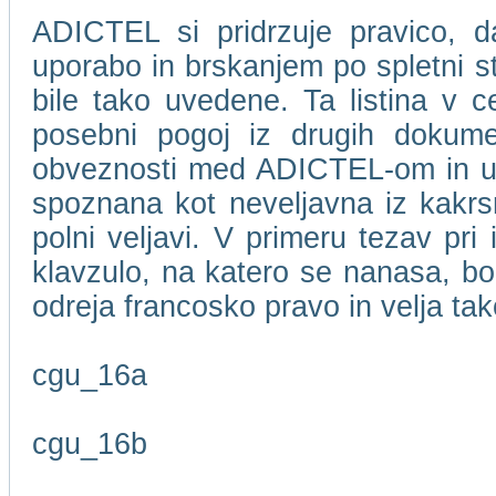
ADICTEL si pridrzuje pravico, d
uporabo in brskanjem po spletni 
bile tako uvedene. Ta listina v c
posebni pogoj iz drugih dokume
obveznosti med ADICTEL-om in upor
spoznana kot neveljavna iz kakrsn
polni veljavi. V primeru tezav pri
klavzulo, na katero se nanasa, bo
odreja francosko pravo in velja t
cgu_16a
cgu_16b